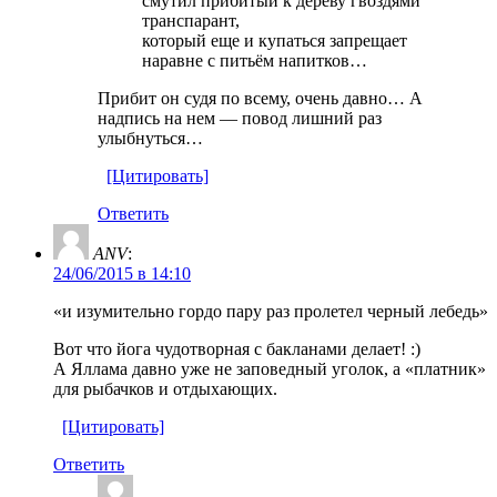
смутил прибитый к дереву гвоздями
транспарант,
который еще и купаться запрещает
наравне с питьём напитков…
Прибит он судя по всему, очень давно… А
надпись на нем — повод лишний раз
улыбнуться…
[Цитировать]
Ответить
ANV
:
24/06/2015 в 14:10
«и изумительно гордо пару раз пролетел черный лебедь»
Вот что йога чудотворная с бакланами делает! :)
А Яллама давно уже не заповедный уголок, а «платник»
для рыбачков и отдыхающих.
[Цитировать]
Ответить