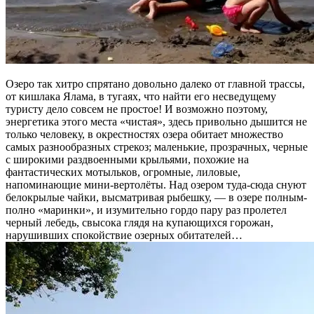
Озеро так хитро спрятано довольно далеко от главной трассы,
от кишлака Ялама, в тугаях, что найти его несведущему
туристу дело совсем не простое! И возможно поэтому,
энергетика этого места «чистая», здесь привольно дышится не
только человеку, в окрестностях озера обитает множество
самых разнообразных стрекоз; маленькие, прозрачных, черные
с широкими раздвоенными крыльями, похожие на
фантастических мотыльков, огромные, лиловые,
напоминающие мини-вертолёты. Над озером туда-сюда снуют
белокрылые чайки, высматривая рыбешку, — в озере полным-
полно «маринки», и изумительно гордо пару раз пролетел
черный лебедь, свысока глядя на купающихся горожан,
нарушивших спокойствие озерных обитателей…