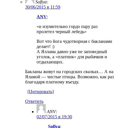
Sofiya
:
30/06/2015 в 11:59
ANV
:
«и изумительно гордо пару раз
пролетел черный лебедь»
Вот что йога чудотворная с бакланами
делает! :)
А Яллама давно уже не заповедный
уголок, а «платник» для рыбачков и
отдыхающих.
Бакланы живут на городских свалках… А на
Яламой — чистые птицы. Возможно, как раз
благодаря платному въезду.
[Цитировать]
Ответить
ANV
:
02/07/2015 в 19:30
Sofiya
: