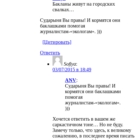
Бакланы живут на городских
свалках…
Сударыня Вы правы! И кормятся они
баклашками помогая
журналистам-«экологам». )))
[Цитировать]
Ответить
Sofiya
:
03/07/2015 в 18:49
ANV
:
Сударыня Вы правы! И
кормятся они баклашками
помогая
журналистам-«экологам».
)))
Хочется ответить в вашем же
саркастичном тоне… Но не буду.
Замечу только, что здесь, к великому
сожалению, в последнее время писать