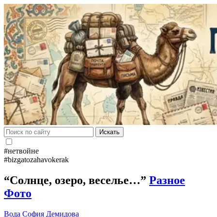
Искать
#нетвойне
#bizgatozahavokerak
“Солнце, озеро, веселье…”
Разное
Фото
Вода
София Демидова