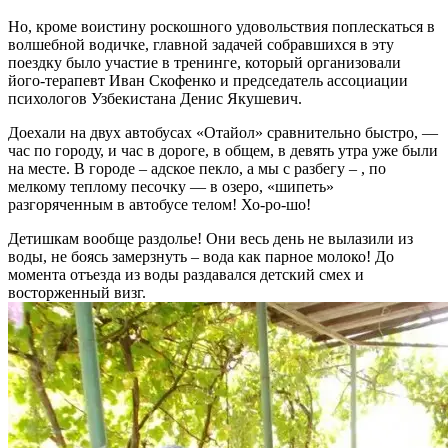
Но, кроме воистину роскошного удовольствия поплескаться в
волшебной водичке, главной задачей собравшихся в эту
поездку было участие в тренинге, который организовали
його-терапевт Иван Скофенко и председатель ассоциации
психологов Узбекистана Денис Якушевич.
Доехали на двух автобусах «Отайол» сравнительно быстро, —
час по городу, и час в дороге, в общем, в девять утра уже были
на месте. В городе – адское пекло, а мы с разбегу – , по
мелкому теплому песочку — в озеро, «шипеть»
разгоряченным в автобусе телом! Хо-ро-шо!
Детишкам вообще раздолье! Они весь день не вылазили из
воды, не боясь замерзнуть – вода как парное молоко! До
момента отъезда из воды раздавался детский смех и
восторженный визг.