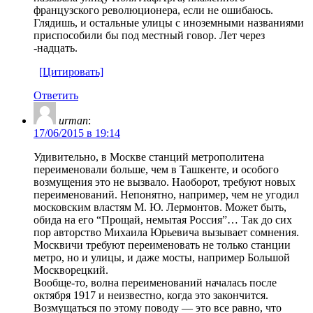
французского революционера, если не ошибаюсь.
Глядишь, и остальные улицы с иноземными названиями
приспособили бы под местный говор. Лет через
-надцать.
[Цитировать]
Ответить
urman
:
17/06/2015 в 19:14
Удивительно, в Москве станций метрополитена
переименовали больше, чем в Ташкенте, и особого
возмущения это не вызвало. Наоборот, требуют новых
переименований. Непонятно, например, чем не угодил
московским властям М. Ю. Лермонтов. Может быть,
обида на его “Прощай, немытая Россия”… Так до сих
пор авторство Михаила Юрьевича вызывает сомнения.
Москвичи требуют переименовать не только станции
метро, но и улицы, и даже мосты, например Большой
Москворецкий.
Вообще-то, волна переименований началась после
октября 1917 и неизвестно, когда это закончится.
Возмущаться по этому поводу — это все равно, что