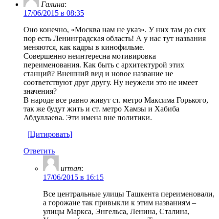
Галина
:
17/06/2015 в 08:35
Оно конечно, «Москва нам не указ». У них там до сих
пор есть Ленинградская область! А у нас тут названия
меняются, как кадры в кинофильме.
Совершенно неинтересна мотивировка
переименования. Как быть с архитектурой этих
станций? Внешний вид и новое название не
соответствуют друг другу. Ну неужели это не имеет
значения?
В народе все равно живут ст. метро Максима Горького,
так же будут жить и ст. метро Хамзы и Хабиба
Абдуллаева. Эти имена вне политики.
[Цитировать]
Ответить
urman
:
17/06/2015 в 16:15
Все центральные улицы Ташкента переименовали,
а горожане так привыкли к этим названиям –
улицы Маркса, Энгельса, Ленина, Сталина,