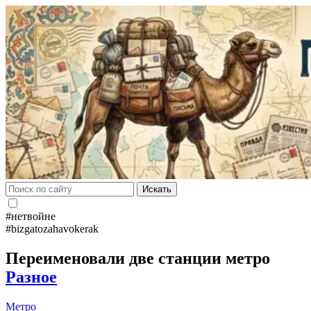
Искать
#нетвойне
#bizgatozahavokerak
Переименовали две станции метро
Разное
Метро