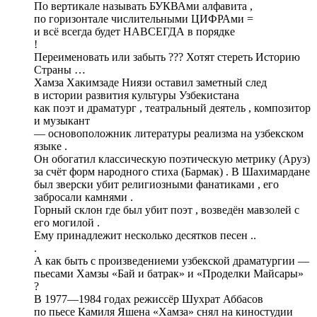
По вертикале называть БУКВАми алфавита ,
по горизонтале числительными ЦИФРАми =
и всё всегда будет НАВСЕГДА в порядке
!
Переименовать или забыть ??? Хотят стереть Историю
Страны …
Хамза Хакимзаде Ниязи оставил заметный след
в истории развития культуры Узбекистана
как поэт и драматург , театральный деятель , композитор
и музыкант
— основоположник литературы реализма на узбекском
языке .
Он обогатил классическую поэтическую метрику (Аруз)
за счёт форм народного стиха (Бармак) . В Шахимардане
был зверски убит религиозными фанатиками , его
забросали камнями .
Горный склон где был убит поэт , возведён мавзолей с
его могилой .
Ему принадлежит несколько десятков песен ..
.
А как быть с произведениеми узбекской драматургии —
пьесами Хамзы «Бай и батрак» и «Проделки Майсары»
?
В 1977—1984 годах режиссёр Шухрат Аббасов
по пьесе Камиля Яшена «Хамза» снял на киностудии