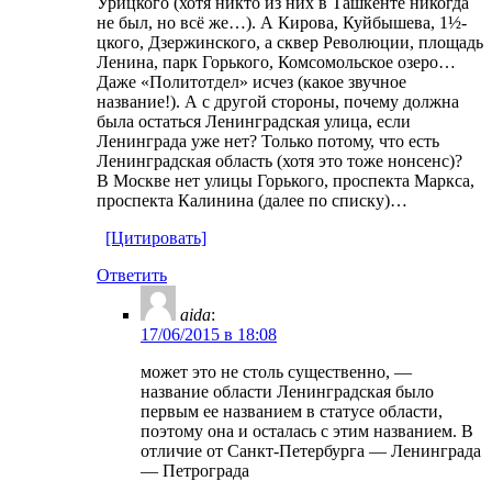
Урицкого (хотя никто из них в Ташкенте никогда
не был, но всё же…). А Кирова, Куйбышева, 1½-
цкого, Дзержинского, а сквер Революции, площадь
Ленина, парк Горького, Комсомольское озеро…
Даже «Политотдел» исчез (какое звучное
название!). А с другой стороны, почему должна
была остаться Ленинградская улица, если
Ленинграда уже нет? Только потому, что есть
Ленинградская область (хотя это тоже нонсенс)?
В Москве нет улицы Горького, проспекта Маркса,
проспекта Калинина (далее по списку)…
[Цитировать]
Ответить
aida
:
17/06/2015 в 18:08
может это не столь существенно, —
название области Ленинградская было
первым ее названием в статусе области,
поэтому она и осталась с этим названием. В
отличие от Санкт-Петербурга — Ленинграда
— Петрограда