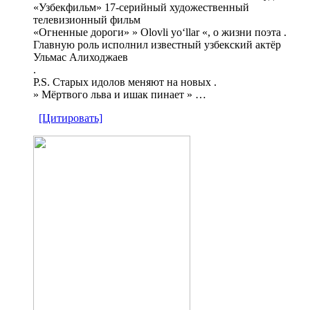
«Узбекфильм» 17-серийный художественный
телевизионный фильм
«Огненные дороги» » Olovli yoʻllar «, о жизни поэта .
Главную роль исполнил известный узбекский актёр
Ульмас Алиходжаев
.
P.S. Cтарых идолов меняют на новых .
» Mёртвого льва и ишак пинает » …
[Цитировать]