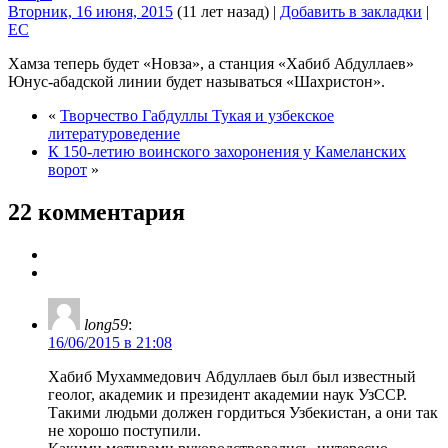
Вторник, 16 июня, 2015
(11 лет назад)
|
Добавить в закладки
|
EC
Хамза теперь будет «Новза», а станция «Хабиб Абдуллаев»
Юнус-абадской линии будет называться «Шахристон».
«
Творчество Габдуллы Тукая и узбекское
литературоведение
К 150-летию воинского захоронения у Камеланских
ворот
»
22 комментария
long59
:
16/06/2015 в 21:08
Хабиб Мухаммедович Абдуллаев был был известный
геолог, академик и президент академии наук УзССР.
Такими людьми должен гордиться Узбекистан, а они так
не хорошо поступили.