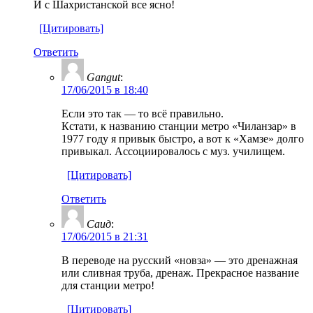
И с Шахристанской все ясно!
[Цитировать]
Ответить
Gangut
:
17/06/2015 в 18:40
Если это так — то всё правильно.
Кстати, к названию станции метро «Чиланзар» в
1977 году я привык быстро, а вот к «Хамзе» долго
привыкал. Ассоциировалось с муз. училищем.
[Цитировать]
Ответить
Саид
:
17/06/2015 в 21:31
В переводе на русский «новза» — это дренажная
или сливная труба, дренаж. Прекрасное название
для станции метро!
[Цитировать]