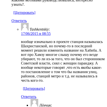
Какими мотивами руководствовались, интересно
узнать?.
[Цитировать]
Ответить
Tashkentskiy
:
17/06/2015 в 08:55
вообще изначально в проекте станция называлась
Шахристанской, но почему-то в последний
момент решили изменить название на Хабиба. А
вот про Хамзу многое слышу почему его везде
убирают, то ли из-за того, что он был сторонником
Советской власти, снял с женщин паранджу. А
вообще некоторые говорят ,что есть якобы какое-
то постановление о том что бы названия улиц,
районов, станций метро и т.д. не назывались в
честь кого-то.
[Цитировать]
Ответить
Лёнчик
: