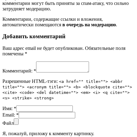
комментарии могут быть приняты за спам-атаку, что сильно
затрудняет модерацию.
Комментарии, содержащие ссылки и вложения,
автоматически помещаются
в очередь на модерацию
.
Добавить комментарий
Ваш адрес email не будет опубликован.
Обязательные поля
помечены
*
Комментарий:
*
Разрешенные HTML-тэги:
<a href="" title=""> <abbr
title=""> <acronym title=""> <b> <blockquote cite="">
<cite> <code> <del datetime=""> <em> <i> <q cite="">
<s> <strike> <strong>
Имя:
*
Email:
*
Файл
Я, пожалуй, приложу к комменту картинку.