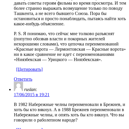
давать советы героям фильма во время просмотра. И тем
более странно выражать возмущение только по поводу
Ташкента, а не всего бывшего Союза. Пора бы
остановиться и просто понаблюдать, пытаясь найти хоть
какое-нибудь объяснение.
P. S. Я понимаю, что сейчас мне толково разъяснят
(попутно обозвав власти и покорных жителей
нехорошими словами), что цепочка переименований
«Красные ворота — Лермонтовская — Красные ворота»
ни в какое сравнение не идет с переименованиями
«Ниязбекская — Урицкого — Ниязбекская».
[Цитировать]
Ответить
ruslan
:
17/06/2015 в 19:21
В 1982 Набережные челны переименовали в Брежнев, и
хоть бы кто вякнул. А в 1988 Брежнев переименовали в
Набережные челны, и опять хоть бы кто вякнул. Что вы
говорили о раболепном народе?