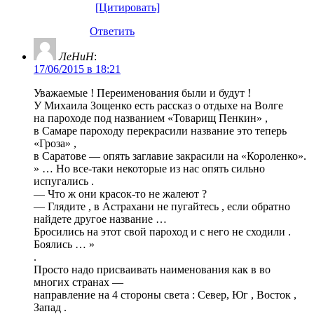
[Цитировать]
Ответить
ЛеНиН
:
17/06/2015 в 18:21
Уважаемые ! Переименования были и будут !
У Михаила Зощенко есть рассказ о отдыхе на Волге
на пароходе под названием «Товарищ Пенкин» ,
в Самаре пароходу перекрасили название это теперь
«Гроза» ,
в Саратове — опять заглавие закрасили на «Короленко».
» … Но все-таки некоторые из нас опять сильно
испугались .
— Что ж они красок-то не жалеют ?
— Глядите , в Астрахани не пугайтесь , если обратно
найдете другое название …
Бросились на этот свой пароход и с него не сходили .
Боялись … »
.
Просто надо присваивать наименования как в во
многих странах —
направление на 4 стороны света : Север, Юг , Восток ,
Запад .