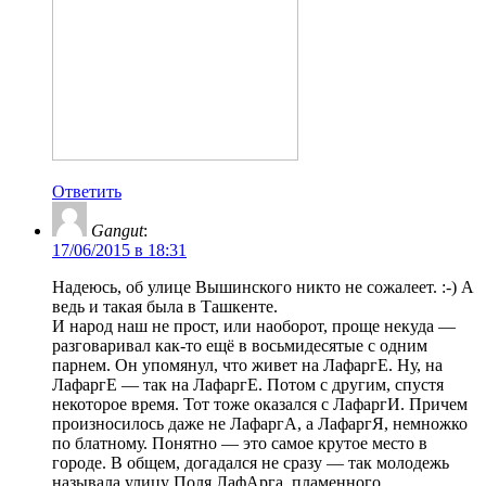
Ответить
Gangut
:
17/06/2015 в 18:31
Надеюсь, об улице Вышинского никто не сожалеет. :-) А
ведь и такая была в Ташкенте.
И народ наш не прост, или наоборот, проще некуда —
разговаривал как-то ещё в восьмидесятые с одним
парнем. Он упомянул, что живет на ЛафаргЕ. Ну, на
ЛафаргЕ — так на ЛафаргЕ. Потом с другим, спустя
некоторое время. Тот тоже оказался с ЛафаргИ. Причем
произносилось даже не ЛафаргА, а ЛафаргЯ, немножко
по блатному. Понятно — это самое крутое место в
городе. В общем, догадался не сразу — так молодежь
называла улицу Поля ЛафАрга, пламенного