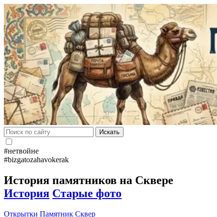
Искать
#нетвойне
#bizgatozahavokerak
История памятников на Сквере
История
Старые фото
Открытки
Памятник
Сквер