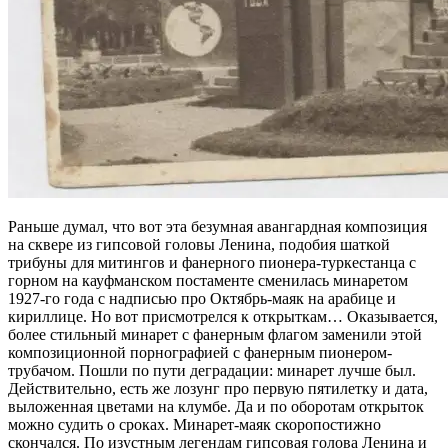
Раньше думал, что вот эта безумная авангардная композиция
на сквере из гипсовой головы Ленина, подобия шаткой
трибуны для митингов и фанерного пионера-туркестанца с
горном на кауфманском постаменте сменилась минаретом
1927-го года с надписью про Октябрь-маяк на арабице и
кириллице. Но вот присмотрелся к открыткам… Оказывается,
более стильный минарет с фанерным флагом заменили этой
композиционной порнографией с фанерным пионером-
трубачом. Пошли по пути деградации: минарет лучше был.
Действительно, есть же лозунг про первую пятилетку и дата,
выложенная цветами на клумбе. Да и по оборотам открыток
можно судить о сроках. Минарет-маяк скоропостижно
скончался. По изустным легендам гипсовая голова Ленина и