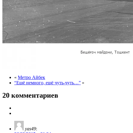
«
Метро Айбек
“Ещё немного, ещё чуть-чуть…”
»
20 комментариев
yas49
: