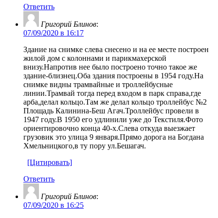
Ответить
Григорий Блинов
:
07/09/2020 в 16:17
Здание на снимке слева снесено и на ее месте построен
жилой дом с колоннами и парикмахерской
внизу.Напротив нее было построено точно такое же
здание-близнец.Оба здания построены в 1954 году.На
снимке видны трамвайные и троллейбусные
линии.Трамвай тогда перед входом в парк справа,где
арба,делал кольцо.Там же делал кольцо троллейбус №2
Площадь Калинина-Беш Агач.Троллейбус провели в
1947 году.В 1950 его удлинили уже до Текстиля.Фото
ориентировочно конца 40-х.Слева откуда выезжает
грузовик это улица 9 января.Прямо дорога на Богдана
Хмельницкого,в ту пору ул.Бешагач.
[Цитировать]
Ответить
Григорий Блинов
:
07/09/2020 в 16:25