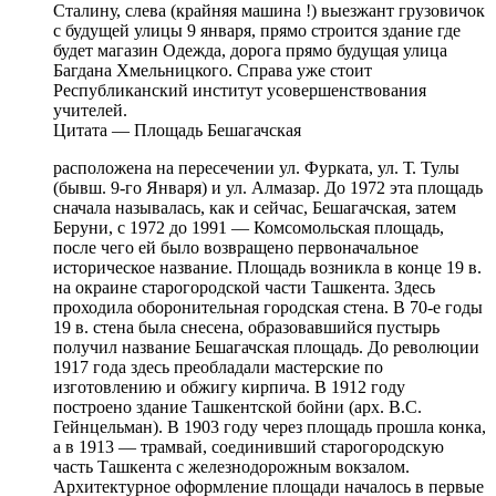
Сталину, слева (крайняя машина !) выезжант грузовичок
с будущей улицы 9 января, прямо строится здание где
будет магазин Одежда, дорога прямо будущая улица
Багдана Хмельницкого. Справа уже стоит
Республиканский институт усовершенствования
учителей.
Цитата — Площадь Бешагачская
расположена на пересечении ул. Фурката, ул. Т. Тулы
(бывш. 9-го Января) и ул. Алмазар. До 1972 эта площадь
сначала называлась, как и сейчас, Бешагачская, затем
Беруни, с 1972 до 1991 — Комсомольская площадь,
после чего ей было возвращено первоначальное
историческое название. Площадь возникла в конце 19 в.
на окраине старогородской части Ташкента. Здесь
проходила оборонительная городская стена. В 70-е годы
19 в. стена была снесена, образовавшийся пустырь
получил название Бешагачская площадь. До революции
1917 года здесь преобладали мастерские по
изготовлению и обжигу кирпича. В 1912 году
построено здание Ташкентской бойни (арх. В.С.
Гейнцельман). В 1903 году через площадь прошла конка,
а в 1913 — трамвай, соединивший старогородскую
часть Ташкента с железнодорожным вокзалом.
Архитектурное оформление площади началось в первые