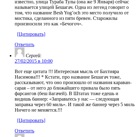
известно, улица Тураба Тулы (она же 9 Января) сейчас
называется улицей Бешагач. Одна из легенд говорит о
том, что название Besh Yog’och это место получило от
мостика, сделанного из пяти бревен. Старожилы
произносили это как «Бечогоч».
[Цитировать]
Ответить
Сергей
:
27/02/2015 в 10:00
Вот еще цитата !!! Интересная мысль от Бахтияра
Насимова!!! * Кстати, про название Бешагач тоже,
рассказывают, что оно произошло от названия караван-
сарая – от него до ближайшего привала было пять
фарсангов (беш йагачей). В Штатах тоже едешь и
видишь баннер: «Заправьтесь у нас — следующая
заправка через 60 миль». И такой же баннер через 5 миль
Ничего не меняется.!!!
[Цитировать]
Ответить