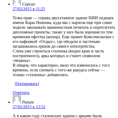
Серега
:
27/02/2015 в 11:25
Тезка прав — справа двухэтажное здание НИИ педнаук
имени Кары Ниязова, куда мы с нархоза еще при совке
ходили заказывать машинисткам печатать и переплетать
дипломные проекты, также у них была хорошая по тем
временам офсетка (копир). Еще правее Комсомольское с
его кафешкой «Отдых», где обедали и частенько
загашивались ершом до самого непотребства.
Слева уже строиться сталинка (виден кран и часть
построенного), арка которых и станет символом
«бешика».
В общем, что характерно, мало что изменилось с того
времени, если снимать с того-же ракурса сейчас —
только «сталинка» добавилась.
[Цитировать]
Ответить
Рахим
:
27/02/2015 в 12:52
А в каком году сталинские здания с арками были