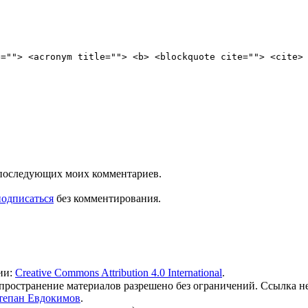
e=""> <acronym title=""> <b> <blockquote cite=""> <cite>
ля последующих моих комментариев.
подписаться
без комментирования.
ии:
Creative Commons Attribution 4.0 International
.
 распространение материалов разрешено без ограничений. Ссылка н
тепан Евдокимов
.