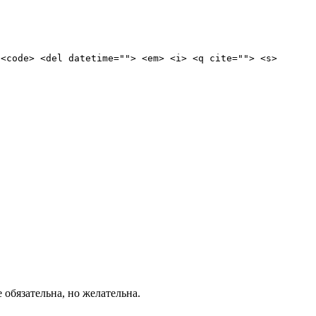
 <code> <del datetime=""> <em> <i> <q cite=""> <s>
е обязательна, но желательна.