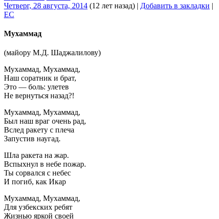
Четверг, 28 августа, 2014
(12 лет назад)
|
Добавить в закладки
|
EC
Мухаммад
(майору М.Д. Шаджалилову)
Мухаммад, Мухаммад,
Наш соратник и брат,
Это — боль: улетев
Не вернуться назад?!
Мухаммад, Мухаммад,
Был наш враг очень рад,
Вслед ракету с плеча
Запустив наугад.
Шла ракета на жар.
Вспыхнул в небе пожар.
Ты сорвался с небес
И погиб, как Икар
Мухаммад, Мухаммад,
Для узбекских ребят
Жизнью яркой своей