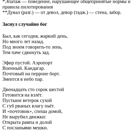
*Эпатаж — поведение, нарушающее общепринятые нормы и
правила пилотирования
**Дувал (разг.) — от девол, девор (тадж.) — стена, забор.
Заснул случайно бог
Был, как сегодня, жаркий день,
Но много лет назад.
Под зноем говорить-то лень,
Тем паче сдвинуть зад.
Эфир пустой. Аэропорт
Военный. Кандагар.
Почтовый на перроне борт.
Змеится в небо пар.
Двенадцать сто сорок шестой
Готовится на взлёт.
Пустыни ветерок сухой
С губ рваных влагу пьёт.
И «почтовик», спеша домой,
Не вырубил движки:
Открыта рампа и долой
С посланьями мешки.