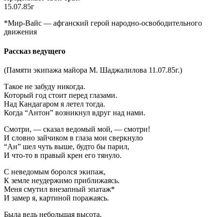
15.07.85г
*Мир-Вайс — афганский герой народно-освободительного
движения
Рассказ ведущего
(Памяти экипажа майора М. Шаджалилова 11.07.85г.)
Такое не забуду никогда.
Который год стоит перед глазами.
Над Кандагаром я летел тогда.
Когда “Антон” возникнул вдруг над нами.
Смотри, — сказал ведомый мой, — смотри!
И словно зайчиком в глаза мои сверкнуло
“Ан” шел чуть выше, будто бы парил,
И что-то в правый крен его тянуло.
С неведомым боролся экипаж,
К земле неудержимо приближаясь.
Меня смутил внезапный эпатаж*
И замер я, картиной поражаясь.
Была ведь небольшая высота,