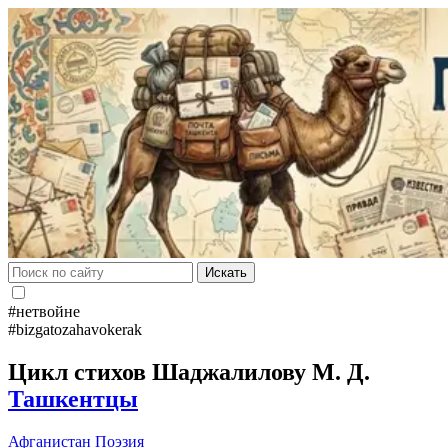
Искать
#нетвойне
#bizgatozahavokerak
Цикл стихов Шаджалилову М. Д.
Ташкентцы
Афганистан
Поэзия