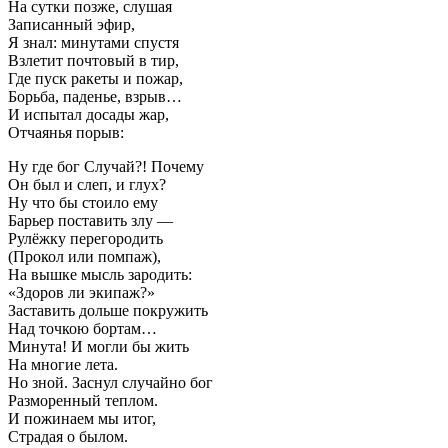
На сутки позже, слушая
Записанный эфир,
Я знал: минутами спустя
Взлетит почтовый в тир,
Где пуск ракеты и пожар,
Борьба, паденье, взрыв…
И испытал досады жар,
Отчаянья порыв:
Ну где бог Случай?! Почему
Он был и слеп, и глух?
Ну что бы стоило ему
Барьер поставить злу —
Рулёжку перегородить
(Прокол или помпаж),
На вышке мысль зародить:
«Здоров ли экипаж?»
Заставить дольше покружить
Над точкою бортам…
Минута! И могли бы жить
На многие лета.
Но зной. Заснул случайно бог
Разморенный теплом.
И пожинаем мы итог,
Страдая о былом.