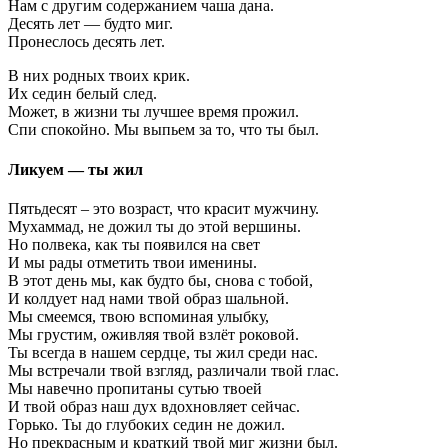
Нам с другим содержанием чаша дана.
Десять лет — будто миг.
Пронеслось десять лет.
В них родных твоих крик.
Их седин белый след.
Может, в жизни ты лучшее время прожил.
Спи спокойно. Мы выпьем за то, что ты был.
Ликуем — ты жил
Пятьдесят – это возраст, что красит мужчину.
Мухаммад, не дожил ты до этой вершины.
Но полвека, как ты появился на свет
И мы рады отметить твои именины.
В этот день мы, как будто бы, снова с тобой,
И колдует над нами твой образ шальной.
Мы смеемся, твою вспоминая улыбку,
Мы грустим, оживляя твой взлёт роковой.
Ты всегда в нашем сердце, ты жил среди нас.
Мы встречали твой взгляд, различали твой глас.
Мы навечно пропитаны сутью твоей
И твой образ наш дух вдохновляет сейчас.
Горько. Ты до глубоких седин не дожил.
Но прекрасным и краткий твой миг жизни был.