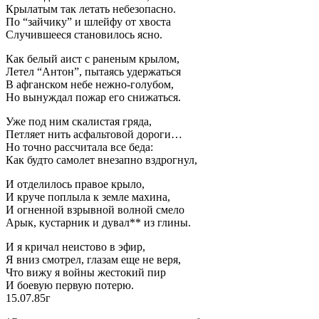
Крылатым так летать небезопасно.
По “зайчику” и шлейфу от хвоста
Случившееся становилось ясно.
Как белый аист с раненым крылом,
Летел “Антон”, пытаясь удержаться
В афганском небе нежно-голубом,
Но вынуждал пожар его снижаться.
Уже под ним скалистая гряда,
Петляет нить асфальтовой дороги…
Но точно рассчитала все беда:
Как будто самолет внезапно вздрогнул,
И отделилось правое крыло,
И круче поплыла к земле махина,
И огненной взрывной волной смело
Арык, кустарник и дувал** из глины.
И я кричал неистово в эфир,
Я вниз смотрел, глазам еще не веря,
Что вижу я войны жестокий пир
И боевую первую потерю.
15.07.85г