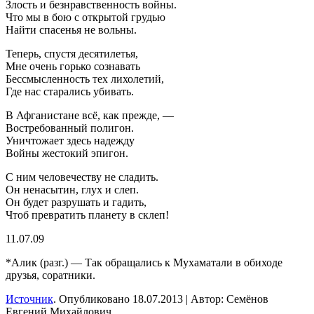
Злость и безнравственность войны.
Что мы в бою с открытой грудью
Найти спасенья не вольны.
Теперь, спустя десятилетья,
Мне очень горько сознавать
Бессмысленность тех лихолетий,
Где нас старались убивать.
В Афганистане всё, как прежде, —
Востребованный полигон.
Уничтожает здесь надежду
Войны жестокий эпигон.
С ним человечеству не сладить.
Он ненасытин, глух и слеп.
Он будет разрушать и гадить,
Чтоб превратить планету в склеп!
11.07.09
*Алик (разг.) — Так обращались к Мухаматали в обиходе
друзья, соратники.
Источник
. Опубликовано 18.07.2013 | Автор: Семёнов
Евгений Михайлович.