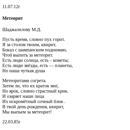
11.07.12г
Метеорит
Шаджалилову М.Д.
Пусть время, словно пух горит.
Я за столом твоим, квирит,
Бокал с шампанским поднимаю,
Чтоб выпить за метеорит.
Есть люди солнца, есть – кометы;
Есть люди звёзды, есть — планеты,
Но наша чуткая душа
Метеоритами согрета.
Затем ли, что их краток миг,
Но ярок, словно страстный крик.
И озаряет наши лица
Их искромётный сочный блик .
В твой день рождения, квирит,
Мы выпьем за метеорит!
22.03.85г