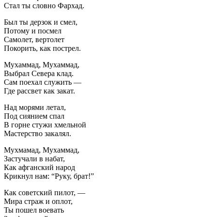
Стал ты словно Фархад.
Был ты дерзок и смел,
Потому и посмел
Самолет, вертолет
Покорить, как пострел.
Мухаммад, Мухаммад,
Выбрал Севера клад.
Сам поехал служить —
Где рассвет как закат.
Над морями летал,
Под сиянием спал
В горне стужи хмельной
Мастерство закалял.
Мухмамад, Мухаммад,
Застучали в набат,
Как афганский народ
Крикнул нам: “Руку, брат!”
Как советский пилот, —
Мира страж и оплот,
Ты пошел воевать