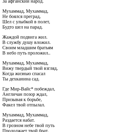
За афганский народ.
Мухаммад, Мухаммад,
Не боялся преград,
Шел с улыбкой в полет,
Будто шел на парад.
Жаждой подвига жил.
В службу душу вложил.
Своим младшим братьям
В небо путь проложил..
Мухаммад, Мухаммад,
Вижу твердый твой взгляд,
Когда жизнью спасал
Ты дехканина сад.
Где Мир-Вайс* побеждал,
Англичан позор ждал,
Призывая к борьбе,
Факел твой отпылал.
Мухаммад, Мухаммад,
Раздается набат.
В грозном небе твой путь
Продолжает твой брат.