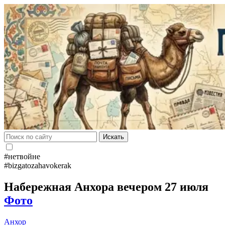
Искать
#нетвойне
#bizgatozahavokerak
Набережная Анхора вечером 27 июля
Фото
Анхор