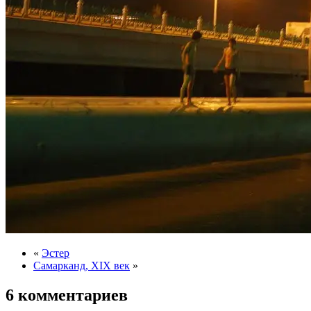
«
Эстер
Самарканд, XIX век
»
6 комментариев