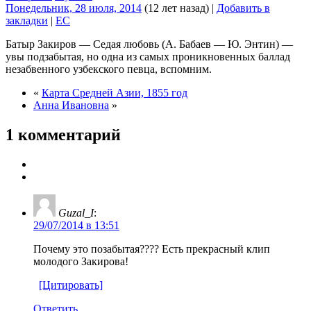
Понедельник, 28 июля, 2014
(12 лет назад)
|
Добавить в
закладки
|
EC
Батыр Закиров — Седая любовь (А. Бабаев — Ю. Энтин) —
увы подзабытая, но одна из самых проникновенных баллад
незабвенного узбекского певца, вспомним.
«
Карта Средней Азии, 1855 год
Анна Ивановна
»
1 комментарий
Guzal_I
:
29/07/2014 в 13:51
Почему это позабытая???? Есть прекрасный клип
молодого Закирова!
[Цитировать]
Ответить