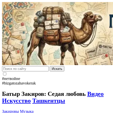
Искать
#нетвойне
#bizgatozahavokerak
Батыр Закиров: Седая любовь
Видео
Искусство
Ташкентцы
Закировы
Музыка