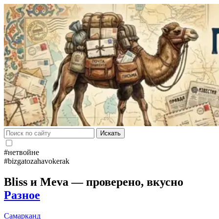
Искать
#нетвойне
#bizgatozahavokerak
Bliss и Meva — проверено, вкусно
Разное
Самарканд