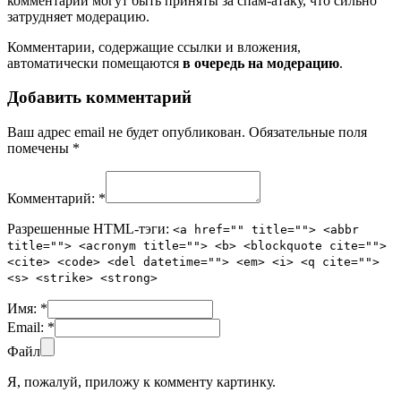
комментарии могут быть приняты за спам-атаку, что сильно
затрудняет модерацию.
Комментарии, содержащие ссылки и вложения,
автоматически помещаются
в очередь на модерацию
.
Добавить комментарий
Ваш адрес email не будет опубликован.
Обязательные поля
помечены
*
Комментарий:
*
Разрешенные HTML-тэги:
<a href="" title=""> <abbr
title=""> <acronym title=""> <b> <blockquote cite="">
<cite> <code> <del datetime=""> <em> <i> <q cite="">
<s> <strike> <strong>
Имя:
*
Email:
*
Файл
Я, пожалуй, приложу к комменту картинку.