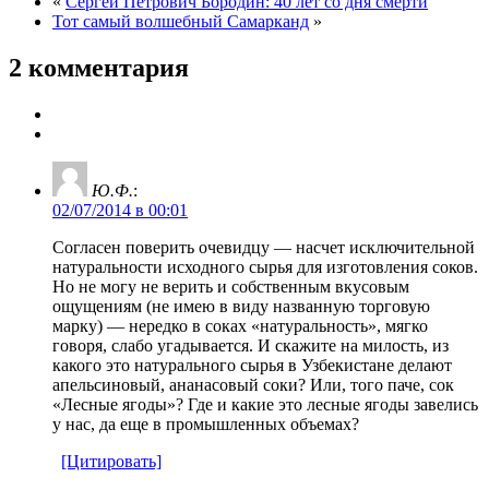
«
Сергей Петрович Бородин: 40 лет со дня смерти
Тот самый волшебный Самарканд
»
2 комментария
Ю.Ф.
:
02/07/2014 в 00:01
Согласен поверить очевидцу — насчет исключительной
натуральности исходного сырья для изготовления соков.
Но не могу не верить и собственным вкусовым
ощущениям (не имею в виду названную торговую
марку) — нередко в соках «натуральность», мягко
говоря, слабо угадывается. И скажите на милость, из
какого это натурального сырья в Узбекистане делают
апельсиновый, ананасовый соки? Или, того паче, сок
«Лесные ягоды»? Где и какие это лесные ягоды завелись
у нас, да еще в промышленных объемах?
[Цитировать]