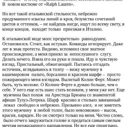
В новом костюме от «Ralph Lauren».
Но вот такой итальянской стильности, небрежно
продуманного изыска линий и кроя, безумства сочетаний
цветов и оттенков, – не найдешь нигде, ищут по всему свету, в
конце концов, находят только приезжая в Италию.
К итальянской моде мопс презрительно равнодушен.
Остановился. Стоит, как истукан. Команды игнорирует. Даже
лег в знак протеста. Видимо, вспомнил свое знатное
происхождение, а меня принял за непослушного слугу.
Делать нечего. Взяла его на руки и пошла. Иду и чувствую
взгляд. Пристальный, обжигающий. Пытаюсь отгадать
источник, вглядываюсь в толпу – вижу мужчину в
кашемировом пальто, борсалино и красном шарфе – просто
пожирающего меня взглядом. Вылитый Колин Ферт. Может
быть, чуть моложе. О Колине Ферте я думаю больше, чем о
себе. У него еще есть шанс стать великим, у меня уже нет. Еще
мужчина был похож на Аристида Брюана со знаменитой
афиши Тулуз-Лотрека. Шарф красиво и стильно завязанный
лежал свободно и небрежно. Призывно алел, и не заметить
этого мужчину в любой толпе, было невозможно – высок,
красив, наряден. Но он смотрел только на меня. Честно слово,
было отчего закружиться голове и предаться самым смелым
мечтам неожиданного направления. Не все еще проиграно,