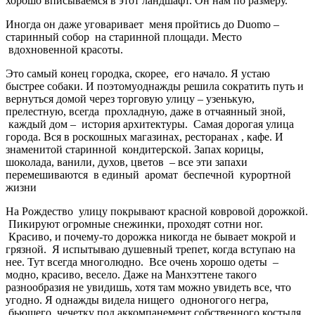
хорошо вписываемся в этот ландшафт. Он нам по размеру.
Иногда он даже уговаривает меня пройтись до Duomo –
старинный собор на старинной площади. Место
вдохновенной красоты.
Это самый конец городка, скорее, его начало. Я устаю
быстрее собаки. И поэтомуоднажды решила сократить путь и
вернуться домой через торговую улицу – узенькую,
прелестную, всегда прохладную, даже в отчаянный зной,
каждый дом – история архитектуры. Самая дорогая улица
города. Вся в роскошных магазинах, ресторанах , кафе. И
знаменитой старинной кондитерской. Запах корицы,
шоколада, ванили, духов, цветов – все эти запахи
перемешиваются в единый аромат беспечной курортной
жизни
На Рождество улицу покрывают красной ковровой дорожкой.
Пикируют огромные снежинки, проходят сотни ног.
Красиво, и почему-то дорожка никогда не бывает мокрой и
грязной. Я испытываю душевный трепет, когда вступаю на
нее. Тут всегда многолюдно. Все очень хорошо одеты –
модно, красиво, весело. Даже на Манхэттене такого
разнообразия не увидишь, хотя там можно увидеть все, что
угодно. Я однажды видела нищего одноногого негра,
бьющего чечетку под аккомпанемент собственного костыля.