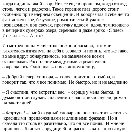
когда видишь такой взор. Не все еще в прошлом, когда взгляд
столь легок и радостен. Такое горение глаз дорого стоит
особенно при вечернем освещении. И вообразила я себе нечто
фантастическое, безумное, романтический ужин с
незнакомцем при свечах, прогулку вдвоем вдоль темнеющего
в вечерних сумерках озера, серенады и даже арию: «Я здесь,
Инезилья»… А что?
И смотрел он на меня столь нежно и ласково, что мне
захотелось взглянуть на себя в зеркало и понять, что же такое
во мне вдруг обнаружилось, не замечаемое всеми
остальными. Расстояние между нами стремительно
сокращалось. Один шаг – и все, лицом к лицу.
– Добрый вечер, синьора, – голос приятного тембра, и
говорит так, что я все понимаю. Не быстро, но и не медленно
– Я счастлив, что встретил вас, – сердце у меня бьется, и
думаю вот он случай, последний счастливый случай, роман
на закате дней.
– Фортуна! – мой скудный словарь не позволяет изъясняться
красивыми предложениями и длинными фразами. Но я
сказала это столь выразительно, что он все понял. И мне не
пришлось блистать эрудицией и рассказывать про самую