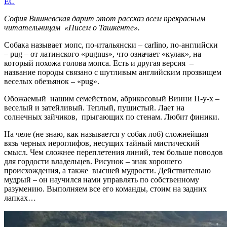
EC
София Вишневская дарит этот рассказ всем прекрасным
читательницам «Писем о Ташкенте».
Собака называет мопс, по-итальянски – carlino, по-английски
– pug – от латинского «pugnus», что означает «кулак», на
который похожа голова мопса. Есть и другая версия –
название породы связано с шутливым английским прозвищем
веселых обезьянок – «pug».
Обожаемый нашим семейством, абрикосовый Винни П-у-х –
веселый и затейливый. Теплый, пушистый. Лает на
солнечных зайчиков, прыгающих по стенам. Любит финики.
На челе (не знаю, как называется у собак лоб) сложнейшая
вязь черных иероглифов, несущих тайный мистический
смысл. Чем сложнее переплетения линий, тем больше поводов
для гордости владельцев. Рисунок – знак хорошего
происхождения, а также высшей мудрости. Действительно
мудрый – он научился нами управлять по собственному
разумению. Выполняем все его команды, стоим на задних
лапках…