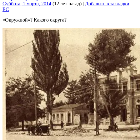
Суббота, 1 марта, 2014
(12 лет назад)
|
Добавить в закладки
|
EC
«Окружной»? Какого округа?