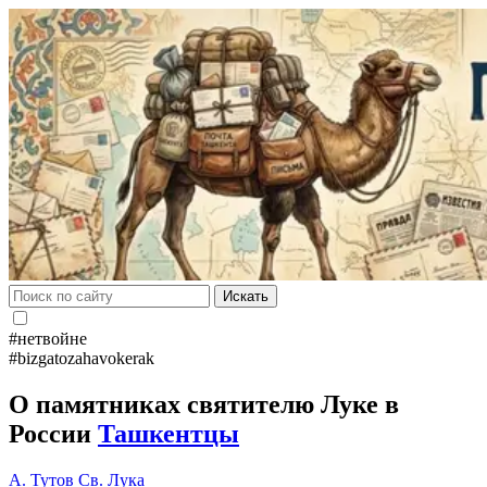
Искать
#нетвойне
#bizgatozahavokerak
О памятниках святителю Луке в
России
Ташкентцы
А. Тутов
Св. Лука