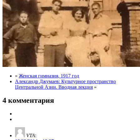
«
Женская гимназия, 1917 год
Александр Джумаев: Культурное пространство
Центральной Азии. Вводная лекция
»
4 комментария
VTA
: