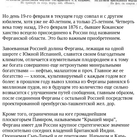
Но день 19-го февраля в текущем году совпал и с другим
юбилеем, хотя уже не 40-летним, а только 25-летним. Четверть
века тому назад, 19-го февраля 1876 г., бывшее Коканское
ханство всецело присоединено к России под названием
Ферганской области. Это было важным приобретением.
Завоеванная Россией долина Ферганы, лежащая на одной
широте с Южной Испанией, славится своим благодатным
климатом, отличается изумительным плодородием и к тому
же богата совершенно еще нетронутыми минеральными
богатствами — нефтью, малахитом и проч. Главное же ее
богатство — хлопок, культивируемый с каждым годом все
более: в прошлом году вывоз хлопка из Ферганы равнялся 6
миллионам пудов, но в будущем это количество еще сильно
возвысится с улучшением путей сообщения, главным образом,
после соединения Ферганы с остальной Россией посредством
проектированной оренбургско-ташкентской жел. дор.
Кроме того, ограниченная на юге громаднейшим
плоскогорьем Памиром, называемым “Крышей мира”,
Фергана имеет для России крупное стратегическое значение
относительно соседних владений Британской Индии.
Орошаемая Сыр-Дарьей и ее притоками, Нарыном и Кара-