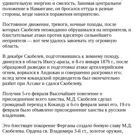
удивительную энергию и смелость. Занимая центральное
положение в Намангане, он бросался оттуда в разные
стороны, везде нанося поражения неприятелю.
Постоянное движение, тревоги, ночные походы, после
которых Скобелев неожиданно обрушивался на неприятеля, и
блистательные атаки против вдесятеро сильнейшего
неприятеля — вот чем удалось завоевать эту огромную
область.
В декабре Скобелев, подготовившись к зимнему походу,
двинулся в область Икесу-арасы, и 8-го января 1876 г., после
образцовой разведки и подготовки атаки артиллерийским
огнем, ворвался в Андижан и совершенно разгромил его;
вслед затем кокандский предводитель был окончательно
разбит при Ассаке и сдался Скобелеву.
Получив 5-го февраля Высочайшее повеление о
присоединение всего ханства, М.Д. Скобелев сделал
громадный переход к Коканду и 6-го февраля занял его, 19-го
февраля было объявлено присоединение ханства к русским
владениям.
Это блестящее покорение Ферганы создало боевую славу М.Д.
Скобелева. Ордена св. Владимира 3-й ст., золотое оружие,