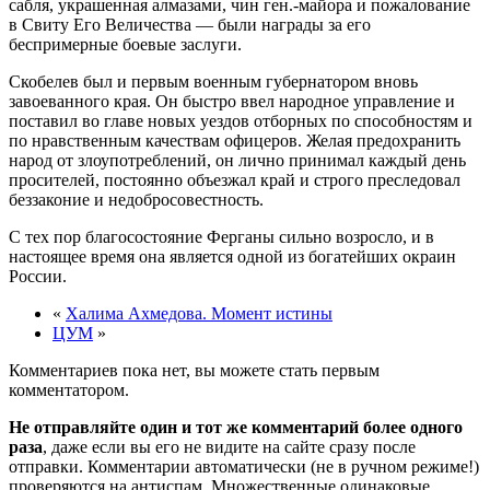
сабля, украшенная алмазами, чин ген.-майора и пожалование
в Свиту Его Величества — были награды за его
беспримерные боевые заслуги.
Скобелев был и первым военным губернатором вновь
завоеванного края. Он быстро ввел народное управление и
поставил во главе новых уездов отборных по способностям и
по нравственным качествам офицеров. Желая предохранить
народ от злоупотреблений, он лично принимал каждый день
просителей, постоянно объезжал край и строго преследовал
беззаконие и недобросовестность.
С тех пор благосостояние Ферганы сильно возросло, и в
настоящее время она является одной из богатейших окраин
России.
«
Халима Ахмедова. Момент истины
ЦУМ
»
Комментариев пока нет, вы можете стать первым
комментатором.
Не отправляйте один и тот же комментарий более одного
раза
, даже если вы его не видите на сайте сразу после
отправки. Комментарии автоматически (не в ручном режиме!)
проверяются на антиспам. Множественные одинаковые