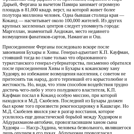
Дарьей, Фергана за вычетом Памира занимает огромную
площадь в 81,000 квадр. верст, на которой живет более
полутора миллиона человек. Одна бывшая столица края —
Коканд — насчитывает около 100,000 жителей. Из других
крупных заселенных центров следует упомянуть города:
Маргеллан, знаменитый Андижан, место недавнего
возмущения фанатиков-сартов, Наманган и Ош.
Присоединение Ферганы последовало вскоре после
завоевания Бухары и Хивы. Генерал-адъютант К.П. Кауфман,
стоявший тогда во главе только что образованного
туркестанского генерал-губернаторства, письменно обратился
после присоединения Хивы и Бухары к коканскому хану
Худояру, во избежание возмущения населения, с советом не
притеснять так народ, долго терпевший его
корыстолюбие и
жестокость. Но, видя, что этим способом воздействия трудно
достичь чего-либо у этого
полудикого властителя, К.П.
Кауфман послал в Коканд особую миссию, при которой
находился и М.Д. Скобелев. Последний из Бухары должен
был кроме того произвести рекогносцировку в Кашкгаре. Но
М.Д. Скобелев явился уже в разгар восстания, которое
усилилось еще династической борьбой между Худояром и
Абдурахманом-автобачи, провозгласившим ханом сына
Худояра — Насср-Эддина,
человека безвольного, являвшегося
лишь орудием в его руках. Абдурахман провозгласил