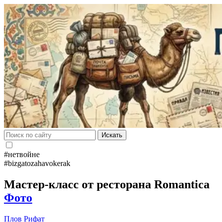
Искать
#нетвойне
#bizgatozahavokerak
Мастер-класс от ресторана Romantica
Фото
Плов
Рифат