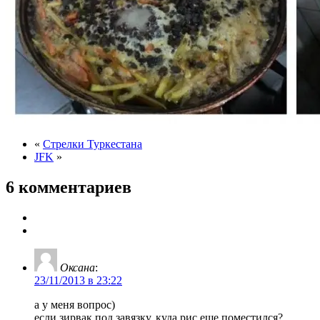
«
Стрелки Туркестана
JFK
»
6 комментариев
Оксана
:
23/11/2013 в 23:22
а у меня вопрос)
если зирвак под завязку, куда рис еще поместился?