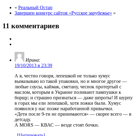
«
Реальный Остап
Завершен конкурс сайтов «Русское зарубежье»
»
11 комментариев
Ирина
:
19/10/2013 в 23:39
А я, честно говоря, лепешкой не только хумус
вымазываю из такой упаковки, но и многое другое —
любые соусы, каймак, сметану, чеснок протертый с
маслом, которым в Украине поливают пампушки к
борщу; и страшно признаться — даже шпроты! И шурпу
в горах мы ели лепешкой, хотя ложки были. Хумус
появился у нас позже наработанной привычки.
«Дети после 9-ти не принимаются» — скорее всего — в
детсаду.
А MORS — КВАС — везде стоят бочки.
[Цитировать]