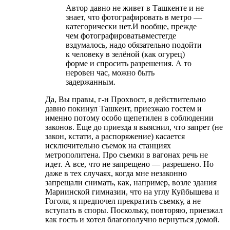
Автор давно не живет в Ташкенте и не
знает, что фотографировать в метро —
категорически нет.И вообще, прежде
чем фотографироватьвместегде
вздумалось, надо обязательно подойти
к человеку в зелёной (как огурец)
форме и спросить разрешения. А то
неровен час, можно быть
задержанным.
Да, Вы правы, г-н Прохвост, я действительно
давно покинул Ташкент, приезжаю гостем и
именно потому особо щепетилен в соблюдении
законов. Еще до приезда я выяснил, что запрет (не
закон, кстати, а распоряжение) касается
исключительно съемок на станциях
метрополитена. Про съемки в вагонах речь не
идет. А все, что не запрещено — разрешено. Но
даже в тех случаях, когда мне незаконно
запрещали снимать, как, например, возле здания
Мариинской гимназии, что на углу Куйбышева и
Гоголя, я предпочел прекратить съемку, а не
вступать в споры. Поскольку, повторяю, приезжал
как гость и хотел благополучно вернуться домой.