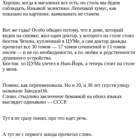
Хорошо, когда в магазинах все есть, но стиль мы будем
соблюдать. Никакой эклектики. Лепешкой хумус, как
показано на картинке, вымазывать не станем.
Вот же гады! Особо обидно потому, что в доме, который
виден на снимке, жил один доктор, у которого на столе стоял
бюстик Чехова, купленный в ЦУМе, а сам доктор дважды
прочитал все 30 томов — 17 томов сочинений и 13 томов
писем — и не по необходимости, а по любви и родственности
душевного устройства.
Бюстик из ЦУМа улетел в Нью-Йорк, а теперь стоит на столе
у меня.
Помню, как переименовали. Но и 20, и 30 лет спустя улицу
называли ЗаводскОй.
Слово, стыдливо заклеенное бумажкой на обоих языках
выглядит одинаково — СССР.
Тут я не сразу понял, про что идет речь.
А тут не с первого захода прочитал слово.