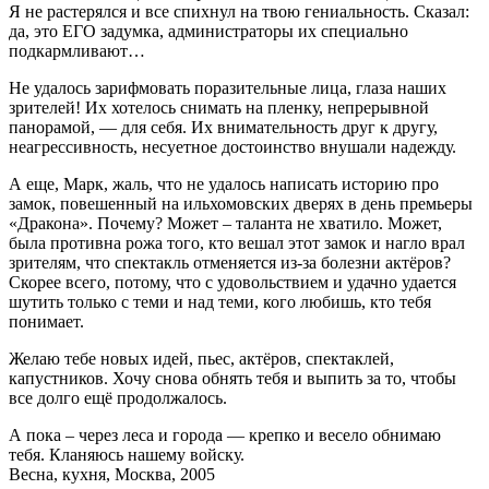
Я не растерялся и все спихнул на твою гениальность. Сказал:
да, это ЕГО задумка, администраторы их специально
подкармливают…
Не удалось зарифмовать поразительные лица, глаза наших
зрителей! Их хотелось снимать на пленку, непрерывной
панорамой, — для себя. Их внимательность друг к другу,
неагрессивность, несуетное достоинство внушали надежду.
А еще, Марк, жаль, что не удалось написать историю про
замок, повешенный на ильхомовских дверях в день премьеры
«Дракона». Почему? Может – таланта не хватило. Может,
была противна рожа того, кто вешал этот замок и нагло врал
зрителям, что спектакль отменяется из-за болезни актёров?
Скорее всего, потому, что с удовольствием и удачно удается
шутить только с теми и над теми, кого любишь, кто тебя
понимает.
Желаю тебе новых идей, пьес, актёров, спектаклей,
капустников. Хочу снова обнять тебя и выпить за то, чтобы
все долго ещё продолжалось.
А пока – через леса и города — крепко и весело обнимаю
тебя. Кланяюсь нашему войску.
Весна, кухня, Москва, 2005