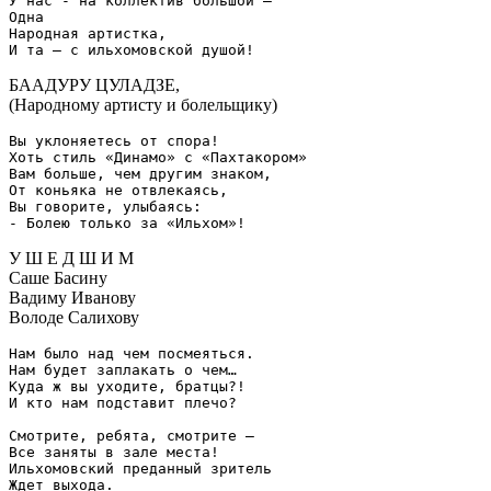
У нас - на коллектив большой –

Одна

Народная артистка,

БААДУРУ ЦУЛАДЗЕ,
(Народному артисту и болельщику)
Вы уклоняетесь от спора!

Хоть стиль «Динамо» с «Пахтакором»

Вам больше, чем другим знаком,

От коньяка не отвлекаясь,

Вы говорите, улыбаясь:

У Ш Е Д Ш И М
Саше Басину
Вадиму Иванову
Володе Салихову
Нам было над чем посмеяться.

Нам будет заплакать о чем…

Куда ж вы уходите, братцы?!

И кто нам подставит плечо?

Смотрите, ребята, смотрите –

Все заняты в зале места!

Ильхомовский преданный зритель

Ждет выхода.
