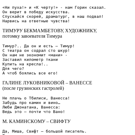
«Ни пуха!» и «К черту!» - нам Горин сказал.

Он верит в победу искусства.

Спускайся скорей, драматург, в наш подвал!

ТИМУРУ БЕКМАМБЕТОВУ, ХУДОЖНИКУ,
потомку завоевателя Тимура
Тимур?.. Да он и есть – Тимур!

С театра он содрал сто шкур!

Он нам не экономит «мани» -

Заставил километр ткани

Купить на кресла!..

Для чего?

ГАЛИНЕ ЛУКОВНИКОВОЙ – ВАНЕССЕ
(после грузинских гастролей)
Не плачь о Тбилиси, Ванесса!

Забудь про камин и вино…

Люби Джонатана, Ванесса:

М. КАМИНСКОМУ – СВИФТУ
Да, Миша, Свифт – большой писатель.
