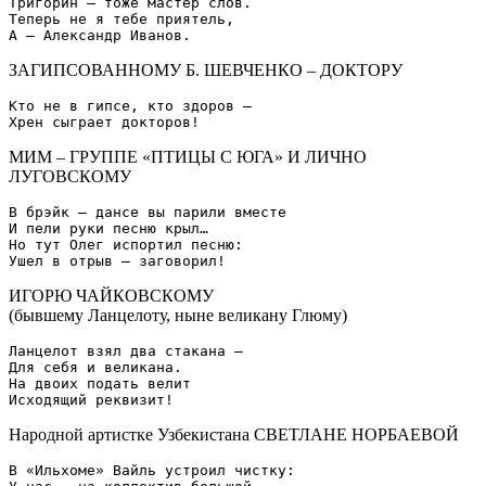
Тригорин – тоже мастер слов.

Теперь не я тебе приятель,

ЗАГИПСОВАННОМУ Б. ШЕВЧЕНКО – ДОКТОРУ
Кто не в гипсе, кто здоров –

МИМ – ГРУППЕ «ПТИЦЫ С ЮГА» И ЛИЧНО
ЛУГОВСКОМУ
В брэйк – дансе вы парили вместе

И пели руки песню крыл…

Но тут Олег испортил песню:

ИГОРЮ ЧАЙКОВСКОМУ
(бывшему Ланцелоту, ныне великану Глюму)
Ланцелот взял два стакана –

Для себя и великана.

На двоих подать велит

Народной артистке Узбекистана СВЕТЛАНЕ НОРБАЕВОЙ
В «Ильхоме» Вайль устроил чистку:
