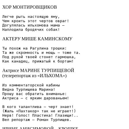
ХОР МОНТИРОВЩИКОВ
Легче рыть настоящую яму,

Чем кроить этот чертов овраг!

Догулялась ильхомова мама –

АКТЕРУ МИШЕ КАМИНСКОМУ
Ты похож на Рагулина трошки:

Та же скромность и мощь – тоже та.

Под рукой твоей стонет гармошка,

Актрисе МАРИНЕ ТУРПИЩЕВОЙ
(телерепортаж из «ИЛЬХОМА»)
Из комментаторской кабины

Видна Турпищева Марина!

Прошу вас обратить вниманье:

Актриса – с ярким дарованьем!

В кого талантлива – черт знает!

(Жаль «Пахтакор» так не играет!)

Нерв! Голос! Пластика! Глазищи!..

ИРИНЕ АНИСИМОВОЙ – КРОШКЕ