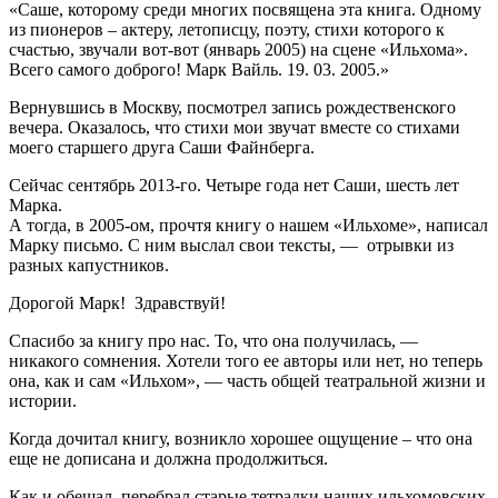
«Саше, которому среди многих посвящена эта книга. Одному
из пионеров – актеру, летописцу, поэту, стихи которого к
счастью, звучали вот-вот (январь 2005) на сцене «Ильхома».
Всего самого доброго! Марк Вайль. 19. 03. 2005.»
Вернувшись в Москву, посмотрел запись рождественского
вечера. Оказалось, что стихи мои звучат вместе со стихами
моего старшего друга Саши Файнберга.
Сейчас сентябрь 2013-го. Четыре года нет Саши, шесть лет
Марка.
А тогда, в 2005-ом, прочтя книгу о нашем «Ильхоме», написал
Марку письмо. С ним выслал свои тексты, — отрывки из
разных капустников.
Дорогой Марк! Здравствуй!
Спасибо за книгу про нас. То, что она получилась, —
никакого сомнения. Хотели того ее авторы или нет, но теперь
она, как и сам «Ильхом», — часть общей театральной жизни и
истории.
Когда дочитал книгу, возникло хорошее ощущение – что она
еще не дописана и должна продолжиться.
Как и обещал, перебрал старые тетрадки наших ильхомовских