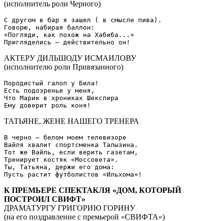
(исполнитель роли Черного)
С другом в бар я зашел ( в смысле пива).

Говорю, набирая баллон:

«Погляди, как похож на Хабиба...»

АКТЕРУ ДИЛЬШОДУ ИСМАИЛОВУ
(исполнителю роли Привязанного)
Породистый галоп у Била!

Есть подозренье у меня,

Что Марик в хрониках Шекспира

ТАТЬЯНЕ, ЖЕНЕ НАШЕГО ТРЕНЕРА
В черно – белом моем телевизоре

Вайля хвалит спортсменка Талызина.

Тот же Вайль, если верить газетам,

Тренирует костяк «Моссовета».

Ты, Татьяна, держи его дома:

К ПРЕМЬЕРЕ СПЕКТАКЛЯ «ДОМ, КОТОРЫЙ
ПОСТРОИЛ СВИФТ»
ДРАМАТУРГУ ГРИГОРИЮ ГОРИНУ
(на его поздравление с премьерой «СВИФТА»)