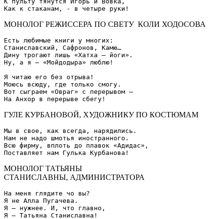
К пульту тянутся Игорь и Вовка,

МОНОЛОГ РЕЖИССЕРА ПО СВЕТУ КОЛИ ХОДОСОВА
Есть любимые книги у многих:

Станиславский, Сафронов, Камю…

Дину трогают лишь «Хатха – йоги».

Ну, а я – «Мойдодыра» люблю!

Я читаю его без отрыва!

Моюсь всюду, где только смогу.

Вот сыграем «Овраг» с перерывом –

ГУЛЕ КУРБАНОВОЙ, ХУДОЖНИКУ ПО КОСТЮМАМ
Мы в свое, как всегда, нарядились.

Нам не надо шмотья иностранного.

Всю фирму, вплоть до плавок «Адидас»,

МОНОЛОГ ТАТЬЯНЫ
СТАНИСЛАВНЫ, АДМИНИСТРАТОРА
На меня глядите чо вы?

Я не Алла Пугачева.

Я – нужнее. И, что главно,
