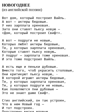
НОВОГОДНЕЕ
(из английской поэзии)
Вот дом, который построил Вайль.

А вот – актеры бедовые.

У них зарплата хреновая.

Зато они ставят пьесу новую –

«Дом, который построил Свифт».

А вот – подруги не новые,

Которых любят актеры бедовые,

Те, у которых зарплата хреновая,

Которые ставят пьесу новую…

У подруг – зарплата тоже хреновая.

И это тоже подстроил Вайль.

А есть еще и пеньки дубовые.

Вместо того, чтоб украсить столовые,

Они критикуют пьесу новую, -

В которой играют актеры бедовые,

Те, у которых зарплата хреновая,

Те, у которых подруги не новые…

Как появляются пни дубовые –

Это не знает даже Свифт.

Стих английский, он так устроен,

Что в нем Новый год –

И тот подстроен.

Подстроены ветки еловые
