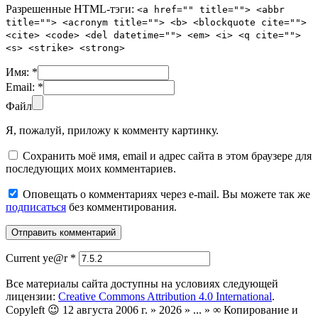
Разрешенные HTML-тэги:
<a href="" title=""> <abbr
title=""> <acronym title=""> <b> <blockquote cite="">
<cite> <code> <del datetime=""> <em> <i> <q cite="">
<s> <strike> <strong>
Имя:
*
Email:
*
Файл
Я, пожалуй, приложу к комменту картинку.
Сохранить моё имя, email и адрес сайта в этом браузере для
последующих моих комментариев.
Оповещать о комментариях через e-mail. Вы можете так же
подписаться
без комментирования.
Current ye@r
*
Все материалы сайта доступны на условиях следующей
лицензии:
Creative Commons Attribution 4.0 International
.
Copyleft 😉 12 августа 2006 г. » 2026 » ... » ∞ Копирование и