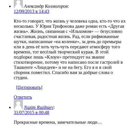
Александр Колмогоров
:
12/09/2013 в 14:43
Кто-то говорит, что жизнь у человека одна, кто-то что их
несколько. У Юрия Трифонова даже роман есть «Другая
жизнь». Жизнь, связанная с «Ильхомом» — безусловно
счастливая, радостная жизнь. Рад, если рифмованные
шутки, написанные «на коленке», за день до премьеры
или в день её хоть чуть-чуть передают атмосферу того
времени, тот весёлый творческий кураж. В этой
подборке лишь «Клоун» претендует на звание
стихотворение, потому что написано после гастролей в
Ташкенте «Лицедеев» и не на бегу. Его я и в свой
сборник поместил. Спасибо вам за добрые слова о
студии.
[Цитировать]
Ответить
Nazim Ruzibaev
:
31/07/2015 в 00:48
Прекрасные времена, замечательные люди…