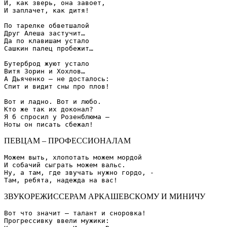
И, как зверь, она завоет,

И заплачет, как дитя!

По тарелке обветшалой

Друг Алеша застучит…

Да по клавишам устало

Сашкин палец пробежит…

Бутерброд жуют устало

Витя Зорин и Хохлов…

А Дьяченко – не досталось:

Спит и видит сны про плов!

Вот и ладно. Вот и любо.

Кто же так их доконал?

Я б спросил у Розенблюма –

ПЕВЦАМ – ПРОФЕССИОНАЛАМ
Можем выть, хлопотать можем мордой

И собачий сыграть можем вальс.

Ну, а там, где звучать нужно гордо, -

ЗВУКОРЕЖИССЕРАМ АРКАШЕВСКОМУ И МИНИЧУ
Вот что значит – талант и сноровка!

Прогрессивку ввели мужики:
