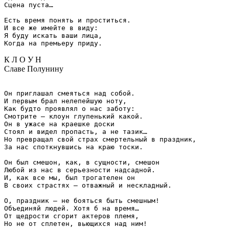
Сцена пуста…

Есть время понять и проститься.

И все же имейте в виду:

Я буду искать ваши лица,

К Л О У Н
Славе Полунину
Он приглашал смеяться над собой.

И первым брал нелепейшую ноту,

Как будто проявлял о нас заботу:

Смотрите – клоун глупенький какой.

Он в ужасе на краешке доски

Стоял и видел пропасть, а не тазик…

Но превращал свой страх смертельный в праздник,

За нас споткнувшись на краю тоски.

Он был смешон, как, в сущности, смешон

Любой из нас в серьезности надсадной.

И, как все мы, был трогателен он

В своих страстях – отважный и нескладный.

О, праздник – не бояться быть смешным!

Объединяй людей. Хотя б на время…

От щедрости сгорит актеров племя,

Но не от сплетен, вьющихся над ним!
