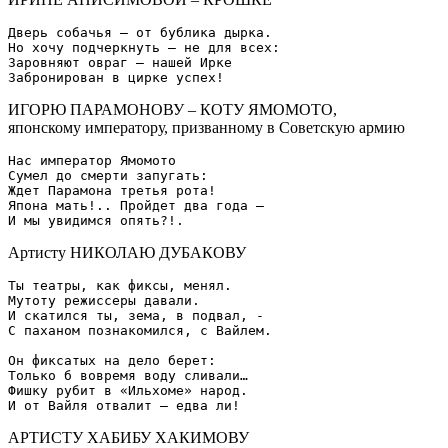
Дверь собачья – от бублика дырка.

Но хочу подчеркнуть – не для всех:

Заровняют овраг – нашей Ирке

ИГОРЮ ПАРАМОНОВУ – КОТУ ЯМОМОТО,
японскому императору, призванному в Советскую армию
Нас император Ямомото

Сумел до смерти запугать:

Ждет Парамона третья рота!

Япона мать!.. Пройдет два года –

Артисту НИКОЛАЮ ДУБАКОВУ
Ты театры, как фиксы, менял.

Мутоту режиссеры давали.

И скатился ты, зема, в подвал, -

С паханом познакомился, с Вайлем.

Он фиксатых на дело берет:

Только б вовремя воду сливали…

Фишку рубит в «Ильхоме» народ.

АРТИСТУ ХАБИБУ ХАКИМОВУ