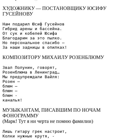
ХУДОЖНИКУ — ПОСТАНОВЩИКУ ЮСИФУ
ГУСЕЙНОВУ
Нам подарил Юсиф Гусейнов

Гибрид арены и бассейна.

От сук и кобелей Юсифа

Благодарим за это пылко.

Но персональное спасибо –

КОМПОЗИТОРУ МИХАИЛУ РОЗЕНБЛЮМУ
Звал Полунин, говорят,

Розенблюма в Ленинград…

Мы предупреждали Вайля:

Розен –

блюм –

блюм –

блюм -

МУЗЫКАНТАМ, ПИСАВШИМ ПО НОЧАМ
ФОНОГРАММУ
(Марк! Тут я ни черта не помню фамилии)
Лишь гитару грек настроит,

Колки нужные крутя, -
