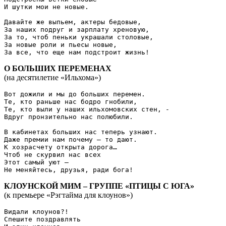
И шутки мои не новые.

Давайте же выпьем, актеры бедовые,

За наших подруг и зарплату хреновую,

За то, чтоб пеньки украшали столовые,

За новые роли и пьесы новые,

О БОЛЬШИХ ПЕРЕМЕНАХ
(на десятилетие «Ильхома»)
Вот дожили и мы до больших перемен.

Те, кто раньше нас бодро гнобили,

Те, кто выли у наших ильхомовских стен, -

Вдруг пронзительно нас полюбили.

В кабинетах больших нас теперь узнают.

Даже премии нам почему – то дают.

К хозрасчету открыта дорога…

Чтоб не скурвил нас всех

Этот самый уют –

КЛОУНСКОЙ МИМ – ГРУППЕ «ПТИЦЫ С ЮГА»
(к премьере «Рэгтайма для клоунов»)
Видали клоунов?!

Спешите поздравлять
