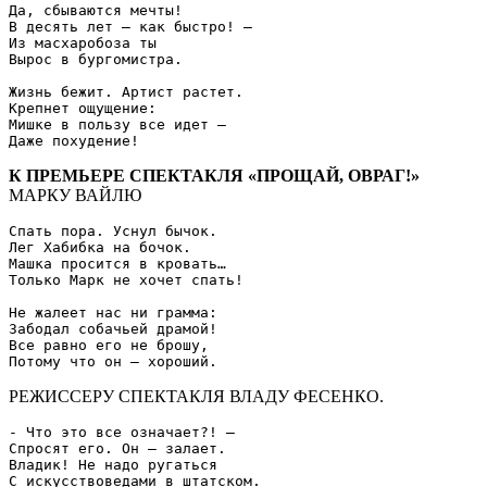
Да, сбываются мечты!

В десять лет – как быстро! –

Из масхаробоза ты

Вырос в бургомистра.

Жизнь бежит. Артист растет.

Крепнет ощущение:

Мишке в пользу все идет –

К ПРЕМЬЕРЕ СПЕКТАКЛЯ «ПРОЩАЙ, ОВРАГ!»
МАРКУ ВАЙЛЮ
Спать пора. Уснул бычок.

Лег Хабибка на бочок.

Машка просится в кровать…

Только Марк не хочет спать!

Не жалеет нас ни грамма:

Забодал собачьей драмой!

Все равно его не брошу,

РЕЖИССЕРУ СПЕКТАКЛЯ ВЛАДУ ФЕСЕНКО.
- Что это все означает?! –

Спросят его. Он – залает.

Владик! Не надо ругаться
