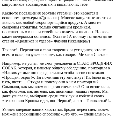
капустников восьмидесятых и высылаю их тебе.
Какие-то посвящения ребятам утеряны (это касается в
основном премьеры «Дракона»). Многие капустные листики
завяли, как любой скоропортящийся продукт. А многие
съедобны (понятны) только считанным кроликам,
посвященным в наши семейные сюжеты и нюансы. Но кое-
какие кочерыжки остались. (Кстати! А почему ты никогда не
ставил «Кроликов и удавов» Фазиля Искандера?)
Так вот!.. Перечитал я свои творения и устыдился, что не
всех изваял, «изувековечил», как говорил Михаил Светлов.
Например, не успел, не смог увековечить СТАЮ БРОДЯЧИХ
СОБАК, которая, к нашему общему обалдению, приходила к
«Ильхому» именно перед началом «собачьего» спектакля –
«Прощай, овраг!». Ты помнишь эту мистику?! Их было штук
пять, шесть… Откуда и почему они к нам приходили?
Слышали, как мы воем во время спектакля? Они возникали,
как фантомы, как ангелы, как двойники наших героев. Мы
даже узнавали, выбирали среди этих сук и кобелей своих
«тезок»: вон Крошка идет, вон Черный, а вот – Головастый!..
Увидев впервые наших хвостатых бродяг перед спектаклем,
моя жена восхищенно спросила: «Это что, — специально?!».