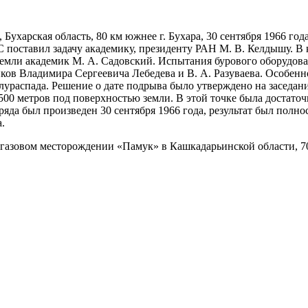
харская область, 80 км южнее г. Бухара, 30 сентября 1966 года
поставил задачу академику, президенту РАН М. В. Келдышу. В 
емли академик М. А. Садовский. Испытания бурового оборудован
ов Владимира Сергеевича Лебедева и В. А. Разуваева. Особеннос
распада. Решение о дате подрыва было утверждено на заседан
1500 метров под поверхностью земли. В этой точке была достат
яда был произведен 30 сентября 1966 года, результат был полно
.
овом месторождении «Памук» в Кашкадарьинской области, 70 км 