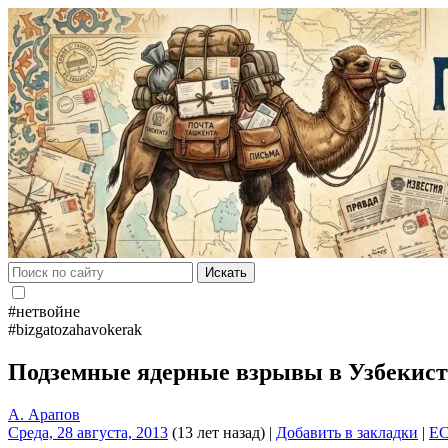
Искать
#нетвойне
#bizgatozahavokerak
Подземные ядерные взрывы в Узбекис
А. Арапов
Среда, 28 августа, 2013
(13 лет назад)
|
Добавить в закладки
|
E