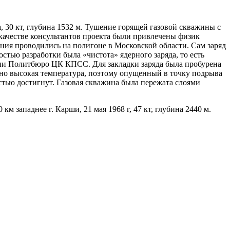
, 30 кт, глубина 1532 м. Тушение горящей газовой скважины c
качестве консультантов проекта были привлечены физик
ия проводились на полигоне в Московской области. Сам заряд
тью разработки была «чистота» ядерного заряда, то есть
ии Политбюро ЦК КПСС. Для закладки заряда была пробурена
очно высокая температура, поэтому опущенный в точку подрыва
стью достигнут. Газовая скважина была пережата слоями
западнее г. Карши, 21 мая 1968 г, 47 кт, глубина 2440 м.