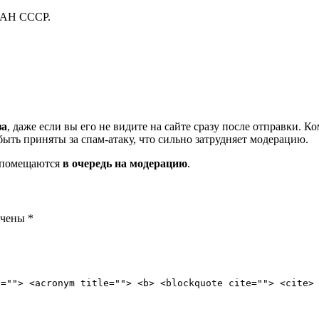
о АН СССР.
за
, даже если вы его не видите на сайте сразу после отправки. 
ть приняты за спам-атаку, что сильно затрудняет модерацию.
и помещаются
в очередь на модерацию
.
ечены
*
e=""> <acronym title=""> <b> <blockquote cite=""> <cite>