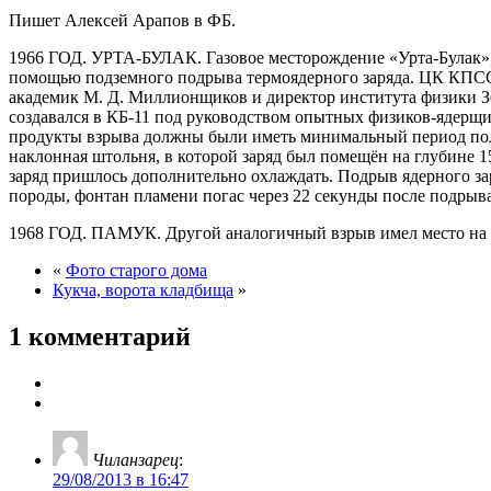
Пишет Алексей Арапов в ФБ.
1966 ГОД. УРТА-БУЛАК. Газовое месторождение «Урта-Булак», Бу
помощью подземного подрыва термоядерного заряда. ЦК КПСС 
академик М. Д. Миллионщиков и директор института физики З
создавался в КБ-11 под руководством опытных физиков-ядерщик
продукты взрыва должны были иметь минимальный период полу
наклонная штольня, в которой заряд был помещён на глубине 
заряд пришлось дополнительно охлаждать. Подрыв ядерного зар
породы, фонтан пламени погас через 22 секунды после подрыва
1968 ГОД. ПАМУК. Другой аналогичный взрыв имел место на газ
«
Фото старого дома
Кукча, ворота кладбища
»
1 комментарий
Чиланзарец
:
29/08/2013 в 16:47