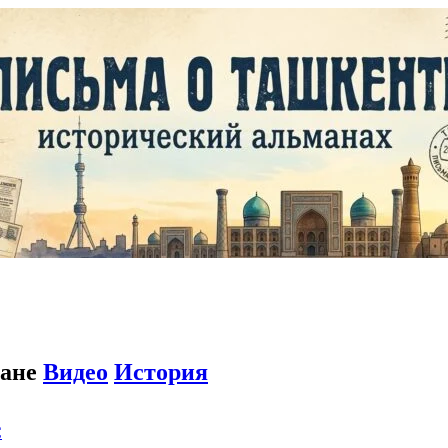
тане
Видео
История
C