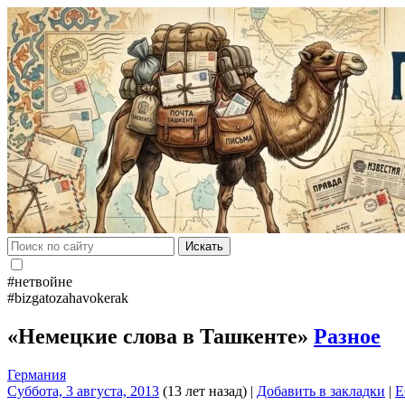
Искать
#нетвойне
#bizgatozahavokerak
«Немецкие слова в Ташкенте»
Разное
Германия
Суббота, 3 августа, 2013
(13 лет назад)
|
Добавить в закладки
|
E