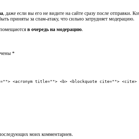
за
, даже если вы его не видите на сайте сразу после отправки. 
ть приняты за спам-атаку, что сильно затрудняет модерацию.
и помещаются
в очередь на модерацию
.
ечены
*
e=""> <acronym title=""> <b> <blockquote cite=""> <cite>
ля последующих моих комментариев.