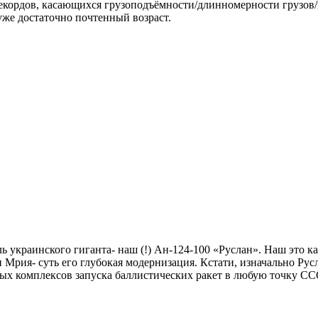
кордов, касающихся грузоподъёмности/длинномерности грузов/в
уже достаточно почтенный возраст.
 украинского гиганта- наш (!) Ан-124-100 «Руслан». Наш это к
 Мрия- суть его глубокая модернизация. Кстати, изначально Рус
ных комплексов запуска баллистических ракет в любую точку СС