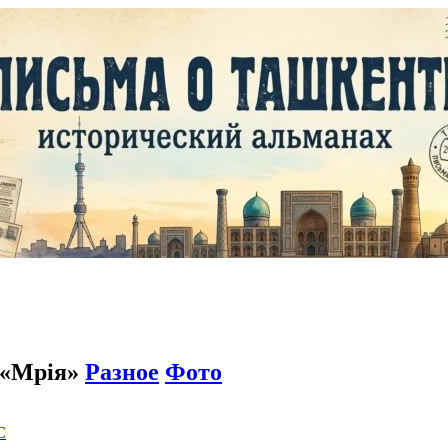
 «Мрiя»
Разное
Фото
C