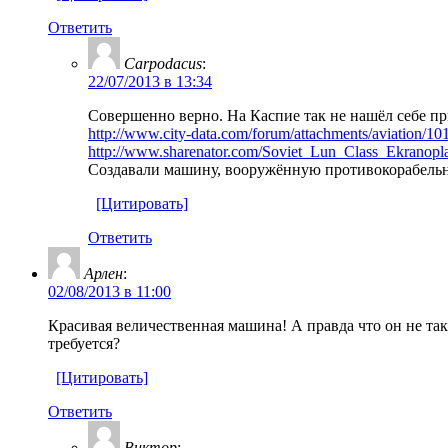
Ответить
Carpodacus
:
22/07/2013 в 13:34
Совершенно верно. На Каспие так не нашёл себе пр
http://www.city-data.com/forum/attachments/aviation/
http://www.sharenator.com/Soviet_Lun_Class_Ekranoplan
Создавали машину, вооружённую противокорабельным
[Цитировать]
Ответить
Арлен
:
02/08/2013 в 11:00
Красивая величественная машина! А правда что он не так
требуется?
[Цитировать]
Ответить
Виктор
: