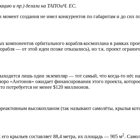
ацию и пр.) делали на ТАПОиЧ. ЕС.
омент создания не имел конкурентов по габаритам и до сих пор
х компонентов орбитального корабля-космоплана в рамках проек
орабля — от этой идеи позже отказались), но т.к. проект огран
находится лишь один экземпляр — тот самый, что когда-то нёс на
е бюро «Антонов» ожидает финансирования этого проекта, которо
это потребуется не менее $120 миллионов.
реактивным высокопланом (так называют самолёты, крылья кото
2
х его крыльев составляет 88,4 метра, их площадь — 905 м
. Самол