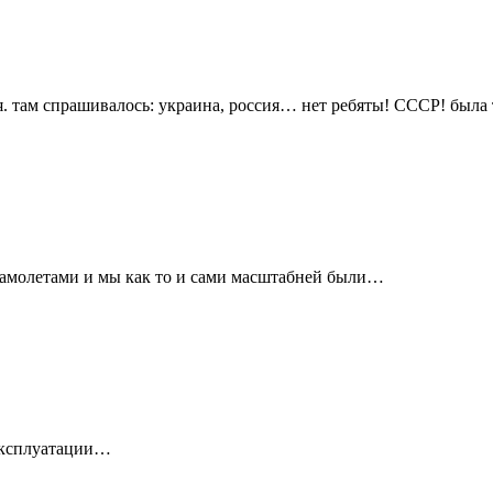
. там спрашивалось: украина, россия… нет ребяты! СССР! была т
амолетами и мы как то и сами масштабней были…
эксплуатации…