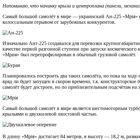
Напоминаю, что начинку крыла и центроплана (панели, механиз
Самый большой самолёт в мире — украинский Ан-225 «Мрiя» в м
колоссальным отрывом от зарубежных конкурентов.
Изначально Ант-225 создавался для перевозки крупногабаритны
качестве первой разгонной ступени при запуске космического к
«Мрия» был перепрофилирован в обычный грузовой самолёт.
Планировалось построить два таких самолёта, но пока на ходу 
вряд ли будет запущен в скором времени, т.к. конструкторско
самолёт будет достроен, но по приблизительным подсчётам на 
Самый большой самолёт в мире является шестимоторным турбо
крыльями и двухкилевой хвостовой частью.
В длину «Мрiя» достигает 84 метров, в высоту — 18,2 м, разма