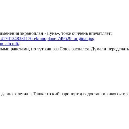
именения экраноплан «Лунь», тоже очччень впечатляет:
101417d1348331176-ekranoplane-749629_original.jpg
_aircraft/
.
и ракетами, но тут как раз Союз распался. Думали переделать 
 давно залетал в Ташкентский аэропорт для доставки какого-то