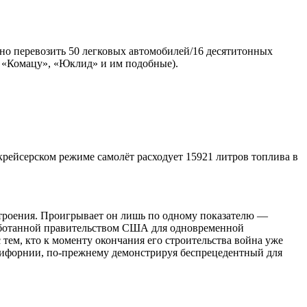
жно перевозить 50 легковых автомобилей/16 десятитонных
 «Комацу», «Юклид» и им подобные).
крейсерском режиме самолёт расходует 15921 литров топлива в
строения. Проигрывает он лишь по одному показателю —
работанной правительством США для одновременной
тем, кто к моменту окончания его строительства война уже
алифорнии, по-прежнему демонстрируя беспрецедентный для