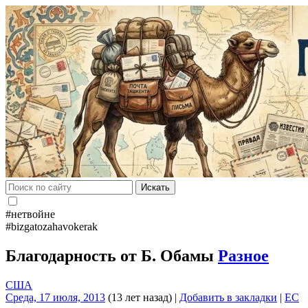
Искать
#нетвойне
#bizgatozahavokerak
Благодарность от Б. Обамы
Разное
США
Среда, 17 июля, 2013
(13 лет назад)
|
Добавить в закладки
|
EC