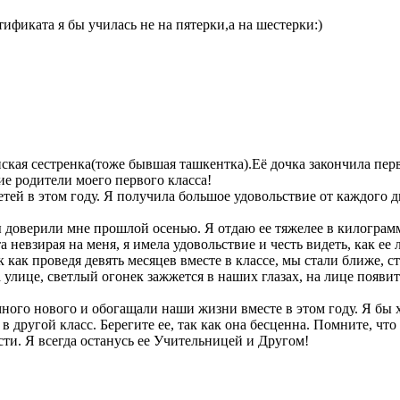
ификата я бы училась не на пятерки,а на шестерки:)
ская сестренка(тоже бывшая ташкентка).Её дочка закончила п
ие родители моего первого класса!
етей в этом году. Я получила большое удовольствие от каждого 
ы доверили мне прошлой осенью. Я отдаю ее тяжелее в килограмм
та невзирая на меня, я имела удовольствие и честь видеть, как е
к как проведя девять месяцев вместе в классе, мы стали ближе, ст
а улице, светлый огонек зажжется в наших глазах, на лице появит
ного нового и обогащали наши жизни вместе в этом году. Я бы х
 другой класс. Берегите ее, так как она бесценна. Помните, что 
ести. Я всегда останусь ее Учительницей и Другом!