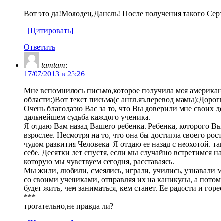
Вот это да!Молодец,Данель! После получения такого Серт
[Цитировать]
Ответить
tamtam
:
17/07/2013 в 23:26
Мне вспомнилось письмо,которое получила моя американ
области:)Вот текст письма(с англ.яз.перевод мамы):Дорог
Очень благодарю Вас за то, что Вы доверили мне своих д
дальнейшем судьба каждого ученика.
Я отдаю Вам назад Вашего ребенка. Ребенка, которого В
взрослее. Несмотря на то, что она бы достигла своего рос
чудом развития Человека. Я отдаю ее назад с неохотой, та
себе. Десятки лет спустя, если мы случайно встретимся н
которую мы чувствуем сегодня, расставаясь.
Мы жили, любили, смеялись, играли, учились, узнавали м
со своими учениками, отправляя их на каникулы, а потом в
будет жить, чем заниматься, кем станет. Ее радости и гор
***
трогательно,не правда ли?