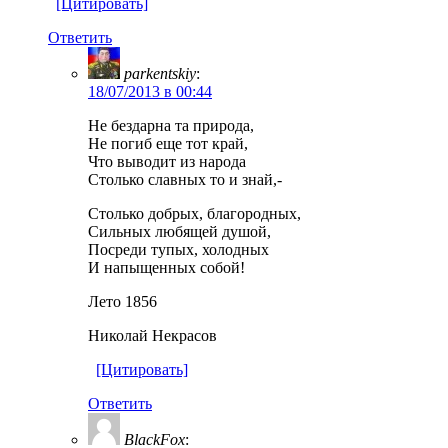
[Цитировать]
Ответить
parkentskiy
:
18/07/2013 в 00:44
Не бездарна та природа,
Не погиб еще тот край,
Что выводит из народа
Столько славных то и знай,-
Столько добрых, благородных,
Сильных любящей душой,
Посреди тупых, холодных
И напыщенных собой!
Лето 1856
Николай Некрасов
[Цитировать]
Ответить
BlackFox
: