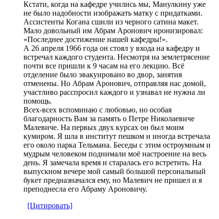
Кстати, когда на кафедре учились мы, Манулкину уже
не было надобности изображать матку с придатками.
Ассистенты Когана сшили из черного сатина макет.
Мало довольный им Абрам Аронович иронизировал:
«Последнее достижение нашей кафедры!».
А 26 апреля 1966 года он стоял у входа на кафедру и
встречал каждого студента. Несмотря на землетрясение
почти все пришли к 9 часам на его лекцию. Всё
отделение было эвакуировано во двор, занятия
отменены. Но Абрам Аронович, отправляя нас домой,
участливо расспросил каждого и узнавал не нужна ли
помощь.
Всех-всех вспоминаю с любовью, но особая
благодарность Вам за память о Петре Николаевиче
Малевиче. На первых двух курсах он был моим
кумиром. Я шла в институт пешком и иногда встречала
его около парка Тельмана. Беседы с этим остроумным и
мудрым человеком поднимали моё настроение на весь
день. Я замечала время и старалась его встретить. На
выпускном вечере мой самый большой персональный
букет предназначался ему, но Малевич не пришел и я
преподнесла его Абраму Ароновичу.
[Цитировать]