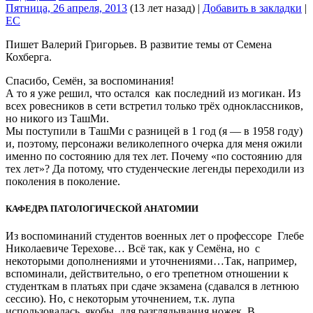
Пятница, 26 апреля, 2013
(13 лет назад)
|
Добавить в закладки
|
EC
Пишет Валерий Григорьев. В развитие темы от Семена
Кохберга.
Спасибо, Семён, за воспоминания!
А то я уже решил, что остался как последний из могикан. Из
всех ровесников в сети встретил только трёх одноклассников,
но никого из ТашМи.
Мы поступили в ТашМи с разницей в 1 год (я — в 1958 году)
и, поэтому, персонажи великолепного очерка для меня ожили
именно по состоянию для тех лет. Почему «по состоянию для
тех лет»? Да потому, что студенческие легенды переходили из
поколения в поколение.
КАФЕДРА ПАТОЛОГИЧЕСКОЙ АНАТОМИИ
Из воспоминаний студентов военных лет о профессоре Глебе
Николаевиче Терехове… Всё так, как у Семёна, но с
некоторыми дополнениями и уточнениями…Так, например,
вспоминали, действительно, о его трепетном отношении к
студенткам в платьях при сдаче экзамена (сдавался в летнюю
сессию). Но, с некоторым уточнением, т.к. лупа
использовалась, якобы, для разглядывания ножек. В