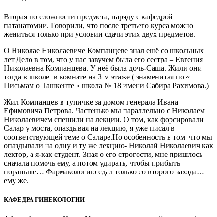
Вторая по сложности предмета, наряду с кафедрой
патанатомии. Говорили, что после третьего курса можно
жениться только при условии сдачи этих двух предметов.
О Николае Николаевиче Компанцеве знал ещё со школьных
лет.Дело в том, что у нас завучем была его сестра – Евгения
Николаевна Компанцева. У неё была дочь-Саша. Жили они
тогда в школе- в комнате на 3-м этаже ( знаменитая по «
Письмам о Ташкенте « школа № 18 имени Сабира Рахимова.)
Жил Компанцев в тупичке за домом генерала Ивана
Ефимовича Петрова. Частенько мы параллельно с Николаем
Николаевичем спешили на лекции. О том, как форсировали
Салар у моста, опаздывая на лекцию, я уже писал в
соответствующей теме о Саларе.Но особенность в том, что мы
опаздывали на одну и ту же лекцию- Николай Николаевич как
лектор, а я-как студент. Зная о его строгости, мне пришлось
сначала помочь ему, а потом удирать, чтобы прибыть
пораньше… Фармакологию сдал только со второго захода…
ему же.
КАФЕДРА ГИНЕКОЛОГИИ