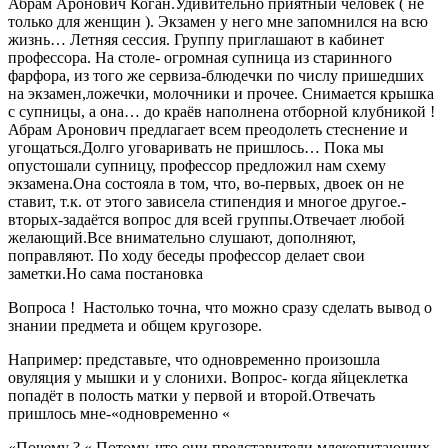
Абрам Аронович Коган.Удивительно приятный человек ( не
только для женщин ). Экзамен у него мне запомнился на всю
жизнь… Летняя сессия. Группу приглашают в кабинет
профессора. На столе- огромная супница из старинного
фарфора, из того же сервиза-блюдечки по числу пришедших
на экзамен,ложечки, молочники и прочее. Снимается крышка
с супницы, а она… до краёв наполнена отборной клубникой !
Абрам Аронович предлагает всем преодолеть стеснение и
угощаться.Долго уговаривать не пришлось… Пока мы
опустошали супницу, профессор предложил нам схему
экзамена.Она состояла в том, что, во-первых, двоек он не
ставит, т.к. от этого зависела стипендия и многое другое.-
вторых-задаётся вопрос для всей группы.Отвечает любой
желающий.Все внимательно слушают, дополняют,
поправляют. По ходу беседы профессор делает свои
заметки.Но сама постановка
Вопроса ! Настолько точна, что можно сразу сделать вывод о
знании предмета и общем кругозоре.
Например: представьте, что одновременно произошла
овуляция у мышки и у слонихи. Вопрос- когда яйцеклетка
попадёт в полость матки у первой и второй.Отвечать
пришлось мне-«одновременно «
«Почему ? « Потому, что они представители млекопитающих