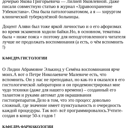
дочерью Якова Григорьевича — Лилией Яковлевной. Даже
писали совместную статью в журнал «Здравоохранение
Узбекистана». Она была патологоанатомом, а я — хирургом
клинической туберкулёзной больницы.
Доцент Аляви был тоже яркой личностью и о его афоризмах
во время экзаменов ходили байки.Но, в основном, тематика
была « ниже пояса « поэтому для неподготовленного читателя
лучше не продолжать воспоминания (а есть, о чём вспомнить
!)
КАФЕДРА ГИСТОЛОГИИ
О Лидии Абрамовне Элькинд у Семёна воспоминания ярче
моих.А вот о Петре Николаевиче Малевиче есть, что
вспомнить. Он у нас не преподавал, но как-то я оказался в его
гистологической лаборатории и он продемонстрировал мне
чудо техники (даже для нашего времени) – созданный его
талантом и руками автомат для окрашивания
гистопрепаратов.Дело в том, что это процесс довольно
сложный, где значение имеет пунктуальность и очередность
каждой процедуры. Так вот- всё программировалось.Учтите-
создан в конце 50-х годов !
КАФЕДРА ФАРМАКОЛОГИИ