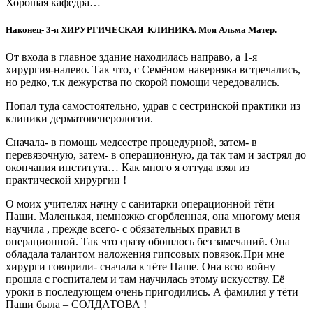
Хорошая кафедра…
Наконец- 3-я ХИРУРГИЧЕСКАЯ КЛИНИКА. Моя Альма Матер.
От входа в главное здание находилась направо, а 1-я
хирургия-налево. Так что, с Семёном наверняка встречались,
но редко, т.к дежурства по скорой помощи чередовались.
Попал туда самостоятельно, удрав с сестринской практики из
клиники дерматовенерологии.
Сначала- в помощь медсестре процедурной, затем- в
перевязочную, затем- в операционную, да так там и застрял до
окончания института… Как много я оттуда взял из
практической хирургии !
О моих учителях начну с санитарки операционной тёти
Паши. Маленькая, немножко сгорбленная, она многому меня
научила , прежде всего- с обязательных правил в
операционной. Так что сразу обошлось без замечаний. Она
обладала талантом наложения гипсовых повязок.При мне
хирурги говорили- сначала к тёте Паше. Она всю войну
прошла с госпиталем и там научилась этому искусству. Её
уроки в последующем очень пригодились. А фамилия у тёти
Паши была – СОЛДАТОВА !