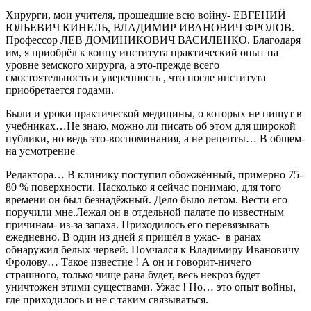
Хирурги, мои учителя, прошедшие всю войну- ЕВГЕНИЙ
ЮЛЬЕВИЧ КИНЕЛЬ, ВЛАДИМИР ИВАНОВИЧ ФРОЛОВ.
Профессор ЛЕВ ДОМИНИКОВИЧ ВАСИЛЕНКО. Благодаря
им, я приобрёл к концу института практический опыт на
уровне земского хирурга, а это-прежде всего
смостоятельность и уверенность , что после института
приобретается годами.
Были и уроки практической медицины, о которых не пишут в
учебниках…Не знаю, можно ли писать об этом для широкой
публики, но ведь это-воспоминания, а не рецепты… В общем-
на усмотрение
Редактора… В клинику поступил обожжённый, примерно 75-
80 % поверхности. Насколько я сейчас понимаю, для того
времени он был безнадёжный. Дело было летом. Вести его
поручили мне.Лежал он в отдельной палате по известным
причинам- из-за запаха. Приходилось его перевязывать
ежедневно. В один из дней я пришёл в ужас- в ранах
обнаружил белых червей. Помчался к Владимиру Ивановичу
Фролову… Такое известие ! А он и говорит-ничего
страшного, только чище рана будет, весь некроз будет
уничтожен этими существами. Ужас ! Но… это опыт войны,
где приходилось и не с таким связываться.