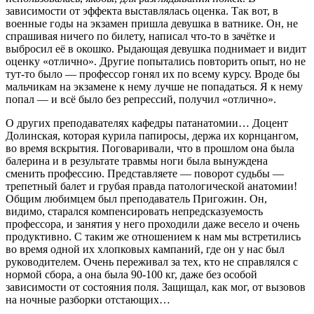
зависимости от эффекта выставлялась оценка. Так вот, в
военные годы на экзамен пришла девушка в ватнике. Он, не
спрашивая ничего по билету, написал что-то в зачётке и
выбросил её в окошко. Рыдающая девушка поднимает и видит
оценку «отлично». Другие попытались повторить опыт, но не
тут-то было — профессор гонял их по всему курсу. Вроде бы
мальчикам на экзамене к нему лучше не попадаться. Я к нему
попал — и всё было без репрессий, получил «отлично».
О других преподавателях кафедры патанатомии… Доцент
Долинская, которая курила папиросы, держа их корнцангом,
во время вскрытия. Поговаривали, что в прошлом она была
балерина и в результате травмы ноги была вынуждена
сменить профессию. Представляете — поворот судьбы —
трепетный балет и грубая правда патологической анатомии!
Общим любимцем был преподаватель Пригожин. Он,
видимо, старался компенсировать непредсказуемость
профессора, и занятия у него проходили даже весело и очень
продуктивно. С таким же отношением к нам мы встретились
во время одной их хлопковых кампаний, где он у нас был
руководителем. Очень переживал за тех, кто не справлялся с
нормой сбора, а она была 90-100 кг, даже без особой
зависимости от состояния поля. Защищал, как мог, от вызовов
на ночные разборки отстающих…