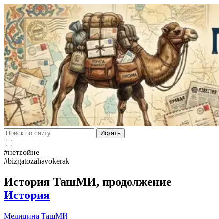
Искать
#нетвойне
#bizgatozahavokerak
История ТашМИ, продолжение
История
Медицина
ТашМИ