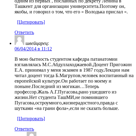
одним из первых , посланных по декрету Ленина в
Ташкент для организации университета.Поэтому он,
якобы, и говорил о том, что его » Володька прислал «.
[Цитировать]
Ответить
швейцарец
:
06/04/2014 в 11:12
В мою бытность студентом кафедра патанатомии
взглавлялась М.С.Абдуллаходжаевой.Доцент Пригожин
Е.А. принимал у меня экзамен в 1987 году.Лекции нам
читал доцент тогда Б.Магрупов,человек воспитанный на
европейской культуре.Он работает по моему и
поныне.Последний из могикан…Теперь
профессор.Жаль А.Г.Пугасова,рано ушедшего из
жизни.Нет студента ТашМИ,не помнившего
Пугасова,остроумного,жизнерадостного,правда с
шутками «на грани фола»,если не сказать больше.
[Цитировать]
Ответить