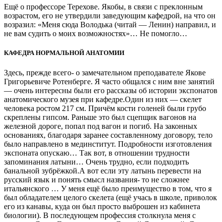
Ещё о профессоре Терехове. Якобы, в связи с преклонным
возрастом, его не утвердили заведующим кафедрой, на что он
возразил: «Меня сюда Володька (читай — Ленин) направил, и
не вам судить о моих возможностях»… Не помогло…
КАФЕДРА НОРМАЛЬНОЙ АНАТОМИИ
Здесь, прежде всего- о замечательном преподавателе Якове
Григорьевиче Ротенберге. Я часто общался с ним вне занятий
— очень интересны были его рассказы об истории экспонатов
анатомического музея при кафедре.Один из них — скелет
человека ростом 217 см. Причём кости голеней были грубо
скреплены гипсом. Раньше это был сцепщик вагонов на
железной дороге, попал под вагон и погиб. На законных
основаниях, благодаря заранее составленному договору, тело
было направлено в мединститут. Подробности изготовления
экспоната опускаю… Так вот, в отношении трудности
запоминания латыни… Очень трудно, если подходить
банальной зубрёжкой.А вот если эту латынь перевести на
русский язык и понять смысл названия- то не сложнее
итальянского … У меня ещё было преимущество в том, что я
был обладателем целого скелета (ещё учась в школе, приволок
его из канавы, куда он был просто выброшен из кабинета
биологии). В последующем профессия столкнула меня с