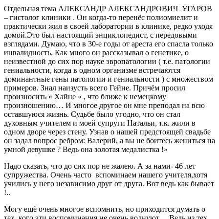
Отдельная тема АЛЕКСАНДР АЛЕКСАНДРОВИЧ УГАРОВ
– гистолог клиники . Он когда-то перенёс полиомиелит и
практически жил в своей лаборатории в клинике, редко уходя
домой.Это был настоящий энциклопедист, с передовыми
взглядами. Думаю, что в 30-е годы от ареста его спасла только
инвалидность. Как много он рассказывал о генетике, о
неизвестной до сих пор науке эвропатологии ( т.е. патологии
гениальности, когда в одном организме встречаются
доминантные гены патологии и гениальности ) с множеством
примеров. Знал наизусть всего Гейне. Причём просил
произносить « Хайне « , что ближе к немецкому
произношению… И многое другое он мне преподал на всю
оставшуюся жизнь. Судьбе было угодно, что он стал
духовным учителем и моей супруги Натальи, т.к. жили в
одном дворе через стену. Узнав о нашей предстоящей свадьбе
он задал вопрос ребром: Валерий, а вы не боитесь жениться на
умной девушке ? Ведь она золотая медалистка !»
Надо сказать, что до сих пор не жалею. А за нами- 46 лет
супружества. Очень часто вспоминаем нашего учителя,хотя
учились у него независимо друг от друга. Вот ведь как бывает
!..
Могу ещё очень многое вспомнить, но приходится думать о
тех, кого эти воспоминания не очень волнуют… Ведь из тех