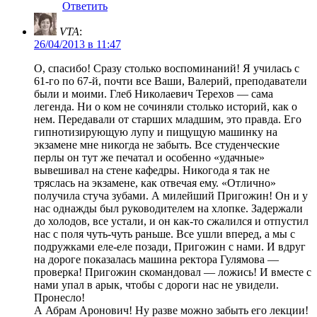
Ответить
VTA
:
26/04/2013 в 11:47
О, спасибо! Сразу столько воспоминаний! Я училась с
61-го по 67-й, почти все Ваши, Валерий, преподаватели
были и моими. Глеб Николаевич Терехов — сама
легенда. Ни о ком не сочиняли столько историй, как о
нем. Передавали от старших младшим, это правда. Его
гипнотизирующую лупу и пищущую машинку на
экзамене мне никогда не забыть. Все студенческие
перлы он тут же печатал и особенно «удачные»
вывешивал на стене кафедры. Никогода я так не
тряслась на экзамене, как отвечая ему. «Отлично»
получила стуча зубами. А милейший Пригожин! Он и у
нас однажды был руководителем на хлопке. Задержали
до холодов, все устали, и он как-то сжалился и отпустил
нас с поля чуть-чуть раньше. Все ушли вперед, а мы с
подружками еле-еле позади, Пригожин с нами. И вдруг
на дороге показалась машина ректора Гулямова —
проверка! Пригожин скомандовал — ложись! И вместе с
нами упал в арык, чтобы с дороги нас не увидели.
Пронесло!
А Абрам Аронович! Ну разве можно забыть его лекции!