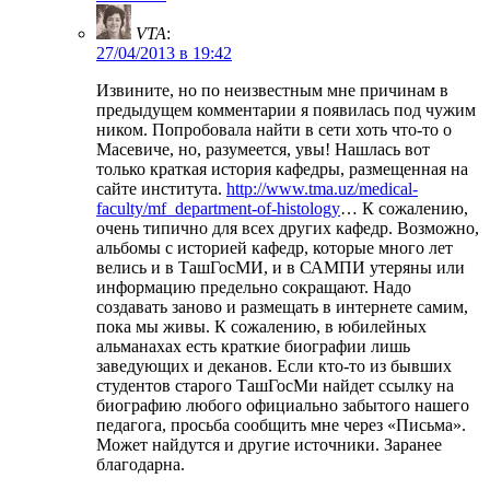
VTA
:
27/04/2013 в 19:42
Извините, но по неизвестным мне причинам в
предыдущем комментарии я появилась под чужим
ником. Попробовала найти в сети хоть что-то о
Масевиче, но, разумеется, увы! Нашлась вот
только краткая история кафедры, размещенная на
сайте института.
http://www.tma.uz/medical-
faculty/mf_department-of-histology
… К сожалению,
очень типично для всех других кафедр. Возможно,
альбомы с историей кафедр, которые много лет
велись и в ТашГосМИ, и в САМПИ утеряны или
информацию предельно сокращают. Надо
создавать заново и размещать в интернете самим,
пока мы живы. К сожалению, в юбилейных
альманахах есть краткие биографии лишь
заведующих и деканов. Если кто-то из бывших
студентов старого ТашГосМи найдет ссылку на
биографию любого официально забытого нашего
педагога, просьба сообщить мне через «Письма».
Может найдутся и другие источники. Заранее
благодарна.