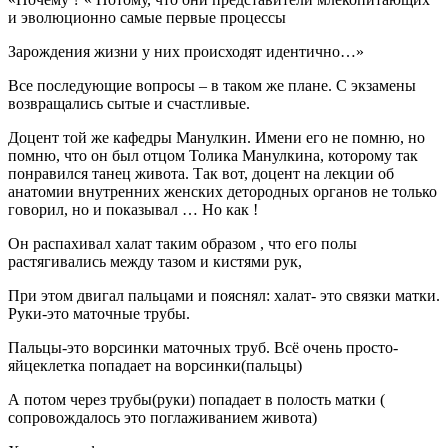
и эволюционно самые первые процессы
Зарождения жизни у них происходят идентично…»
Все последующие вопросы – в таком же плане. С экзамены
возвращались сытые и счастливые.
Доцент той же кафедры Манулкин. Имени его не помню, но
помню, что он был отцом Толика Манулкина, которому так
понравился танец живота. Так вот, доцент на лекции об
анатомии внутренних женских детородных органов не только
говорил, но и показывал … Но как !
Он распахивал халат таким образом , что его полы
растягивались между тазом и кистями рук,
При этом двигал пальцами и пояснял: халат- это связки матки.
Руки-это маточные трубы.
Пальцы-это ворсинки маточных труб. Всё очень просто-
яйцеклетка попадает на ворсинки(пальцы)
А потом через трубы(руки) попадает в полость матки (
сопровождалось это поглаживанием живота)