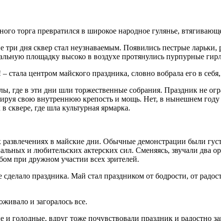
ного торга превратился в широкое народное гулянье, втягивающе
е три дня сквер стал неузнаваемым. Появились пестрые ларьки
ральную площадку высоко в воздухе протянулись пурпурные гирл
 – стала центром майского праздника, словно вобрала его в себя,
лы, где в эти дни шли торжественные собрания. Праздник не ог
руя свою внутреннюю крепость и мощь. Нет, в нынешнем году 
 в сквере, где шла культурная ярмарка.
их развлечениях в майские дни. Обычные демонстрации были гу
альных и любительских актерских сил. Сменяясь, звучали два о
бом при дружном участии всех зрителей.
е сделало праздника.
Май стал праздником от бодрости, от радос
оживало и загоралось все.
и голодные, вдруг тоже почувствовали праздник и радостно зак