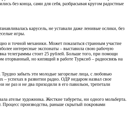
лись без конца, сами для себя, разбрасывая кругом радостные
танавливалась карусель, не уставали даже ленивые ослики, без
еселые игры.
адио и точной механики. Может показаться странным участие
наиболее интересные экспонаты – выставила свою рабочую
авка телеграммы стоит 25 рублей. Больше того, при помощи
м оторванный, но кипящий в работе Турксиб – радиосвязь на
 Трудно забыть эти молодые загорелые лица, с любовью
 – успехах в развитии радио. ОДР недаром назвал свое
и не раз и не два приходили в его павильон, трепетали
ала ателье художника. Жесткие табуреты, ни одного мольберта.
у. Процесс производства, раньше скрытый покровами