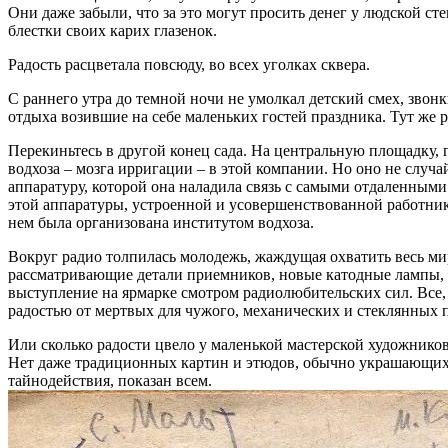
Они даже забыли, что за это могут просить денег у людской с
блестки своих карих глазенок.
Радость расцветала повсюду, во всех уголках сквера.
С раннего утра до темной ночи не умолкал детский смех, звонки
отдыха возившие на себе маленьких гостей праздника. Тут же р
Перекиньтесь в другой конец сада. На центральную площадку,
водхоза – мозга ирригации – в этой компании. Но оно не случ
аппаратуру, которой она наладила связь с самыми отдаленными
этой аппаратуры, устроенной и усовершенствованной работник
нем была организована институтом водхоза.
Вокруг радио толпилась молодежь, жаждущая охватить весь ми
рассматривающие детали приемников, новые катодные лампы, с
выступление на ярмарке смотром радиолюбительских сил. Все, к
радостью от мертвых для чужого, механических и стеклянных 
Или сколько радости цвело у маленькой мастерской художников
Нет даже традиционных картин и этюдов, обычно украшающих с
тайнодействия, показан всем.