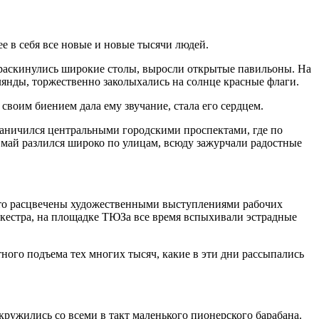
е в себя все новые и новые тысячи людей.
, раскинулись широкие столы, выросли открытые павильоны. На
янды, торжественно заколыхались на солнце красные флаги.
 своим биением дала ему звучание, стала его сердцем.
раничился центральными городскими проспектами, где по
май разлился широко по улицам, всюду зажурчали радостные
сто расцвечены художественными выступлениями рабочих
ркестра, на площадке ТЮЗа все время вспыхивали эстрадные
тного подъема тех многих тысяч, какие в эти дни рассыпались
ружились со всеми в такт маленького пионерского барабана.