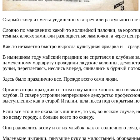
Старый сквер из места уединенных встреч или разгульного ноч
Словно по мановению какой-то волшебной палочки, за коротки
темных аллеях замигали разноцветные лампочки, а через цент
Как-то незаметно быстро выросла культурная ярмарка и – сразу!
В нынешнем году майский праздник не спрятался в клубные за
намеченному маршруту проходили людские колонны, демонстри
ручьи, переплетаясь, неслись вперед, сливались в бурный поток
Здесь было празднично все. Прежде всего сами люди.
Организаторы праздника в этом году много хлопотали о всяк
клубов. В сквере устроили непрерывное дежурство профессион
выступления: как в старой Италии, шла пьеса под открытым не
Если все это и не оказалось лишним, то уж, во всяком случае, н
по всему городу, а больше всего по скверу.
Они радовались всему и от их улыбок, как от солнечного луча, 
Маленькие цыганки, тянувшие руку за милостыней, оборванные 