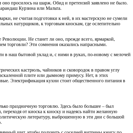
 оно просилось на шарж. Обид и претензий заявлено не было.
карандаш Курзина или Мальта.
марки, не считая подготовки к ней, в их мастерскую не сумели
ольных натурщиков, к торговым киоскам, где ослепительно
 Революции. Не станет ли оно, прежде всего, ярмаркой,
ием торговли? Эти сомнения оказались напрасными.
и в наш бытовой уклад и, с ними в руках, по-новому с мелочей
ических кастрюль, чайников и сковородок в правом углу
аскаленной плите или дымному примусу. Нет, в этих
ловые. Электрификация кухни стоит общественного питания в
лько праздничную торговлю. Здесь было большее – был
, переходя от киоска к киоску и надеясь найти желанную
политическую литературу, выброшенную в эти дни с большой
.
вянный щит, чтобы получить с соседней витрины книгу по