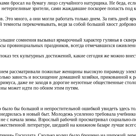
ми бросал на бумагу лицо случайного натурщика. Не беда, если
 нетерпеливые зрители, сами жаждавшие поскорее попасть под 
. Это много, а они могли работать только днем. За пять дней яр
й темноты перекочевывать, ведя за собой большой хвост добров
большие сомнения вызывал ярмарочный характер гулянья в сквере
льсы провинциальных праздников, всегда отмечавшихся оживлен
 показ тех культурных достижений, какие сегодня же можно внест
нием рассматривали пожилые женщины высокую пирамиду электр
лько зависть и восхищение домашней хозяйки, прикованной к р
примуса, даже не заходя в дорогие неуютные общественные сто
ины может идти по обоим этим путям.
 было бы большой и непростительной ошибкой увидеть здесь то
внедрилась в новый быт. Молодежь усиленно требовала учебники
 не с начала зимы. Взрослый рабочий просматривал социально-
дожественной литературе, шедшей на книжном базаре лучше всего
ения» Госиздата. Сколько колец было брошено на широкий дере