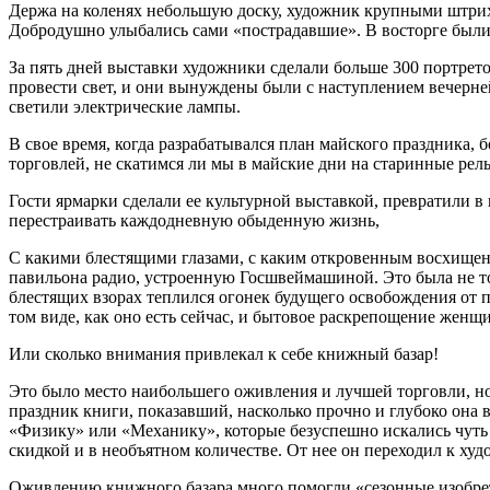
Держа на коленях небольшую доску, художник крупными штриха
Добродушно улыбались сами «пострадавшие». В восторге были
За пять дней выставки художники сделали больше 300 портретов
провести свет, и они вынуждены были с наступлением вечерне
светили электрические лампы.
В свое время, когда разрабатывался план майского праздника, 
торговлей, не скатимся ли мы в майские дни на старинные ре
Гости ярмарки сделали ее культурной выставкой, превратили в
перестраивать каждодневную обыденную жизнь,
С какими блестящими глазами, с каким откровенным восхище
павильона радио, устроенную Госшвеймашиной. Это была не то
блестящих взорах теплился огонек будущего освобождения от 
том виде, как оно есть сейчас, и бытовое раскрепощение женщ
Или сколько внимания привлекал к себе книжный базар!
Это было место наибольшего оживления и лучшей торговли, но
праздник книги, показавший, насколько прочно и глубоко она 
«Физику» или «Механику», которые безуспешно искались чуть
скидкой и в необъятном количестве. От нее он переходил к ху
Оживлению книжного базара много помогли «сезонные изобрет