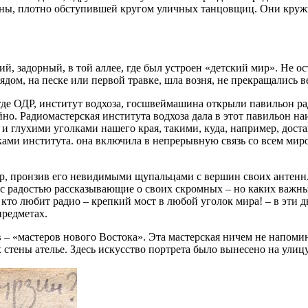
тены, плотно обступившей кругом уличных танцовщиц. Они кружи
й, задорный, в той аллее, где был устроен «детский мир». Не ос
ядом, на песке или первой травке, шла возня, не прекращались в
 где ОДР, институт водхоза, госшвеймашина открыли павильон р
айно. Радиомастерская института водхоза дала в этот павильон 
 и глухими уголками нашего края, такими, куда, например, дост
ами института. она включила в непрерывную связь со всем миро
р, пронзив его невидимыми щупальцами с вершин своих антенн.
 радостью рассказывающие о своих скромных – но каких важных
то любит радио – крепкий мост в любой уголок мира! – в эти дн
предметах.
 – «мастеров нового Востока». Эта мастерская ничем не напомин
тены ателье. Здесь искусство портрета было вынесено на улиц