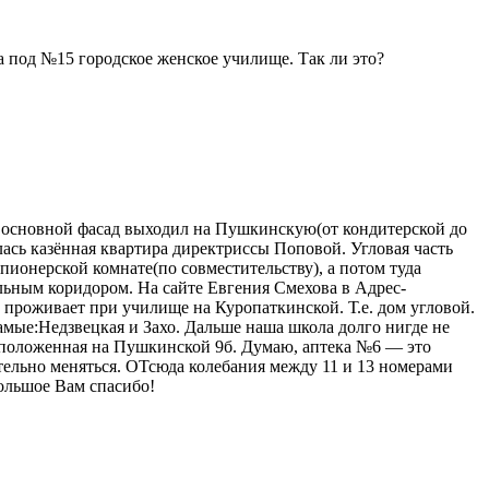
на под №15 городское женское училище. Так ли это?
 основной фасад выходил на Пушкинскую(от кондитерской до
лась казённая квартира директриссы Поповой. Угловая часть
ионерской комнате(по совместительству), а потом туда
альным коридором. На сайте Евгения Смехова в Адрес-
о проживает при училище на Куропаткинской. Т.е. дом угловой.
амые:Недзвецкая и Захо. Дальше наша школа долго нигде не
асположенная на Пушкинской 9б. Думаю, аптека №6 — это
ельно меняться. ОТсюда колебания между 11 и 13 номерами
ольшое Вам спасибо!