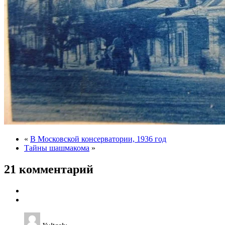
«
В Московской консерватории, 1936 год
Тайны шашмакома
»
21 комментарий