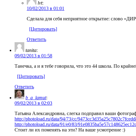
lvt
:
10/02/2013 в 01:01
Сделала для себя неприятное открытие: слово «Д
[Цитировать]
Ответить
tanita
:
09/02/2013 в 01:58
Танечка, а и я тебе говорила, что это 44 школа. По крайн
[Цитировать]
Ответить
b_a_lamut
:
09/02/2013 в 02:03
Татьяна Александровна, слегка подправил ваши фотогра
http://photoload.ru/data/94/73/cc/9473cc3d35a25c7802c7fcedd
http://photoload.ru/data/91/e0/83/91e0835ba5e57c148625ec12
Стоит ли их поменять на эти? На ваше усмотрение :)