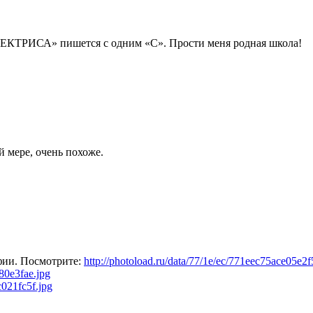
ИРЕКТРИСА» пишется с одним «С». Прости меня родная школа!
ей мере, очень похоже.
фии. Посмотрите:
http://photoload.ru/data/77/1e/ec/771eec75ace05e
80e3fae.jpg
c021fc5f.jpg