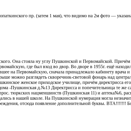
опаткинского пр. (затем 1 мая), что видимо на 2м фото — указа
кого. Она стояла ну углу Пушкинской и Первомайской. Причём
рвомайскую, где был вход во двор. Во дворе в 1955г. ещё находи
вшее на Первомайскую, сначала принадлежало кабинету врача и п
 крыше можно разглядеть скворечник-световой фонарь над центр
 Пушкинское женское приходское училище, причём директрисса ег
р дома -Пушкинская д.№13 Директрисса и попечительница те же с
Инпрос. тюркских нацменшинств (Пушкинская 11) и аптека№6, р
щались в нашей школе. На Пушкинской нумерация могла незначит
еждения, отсюда появление дополнительной буквы. ВТА!!!!!!! Б