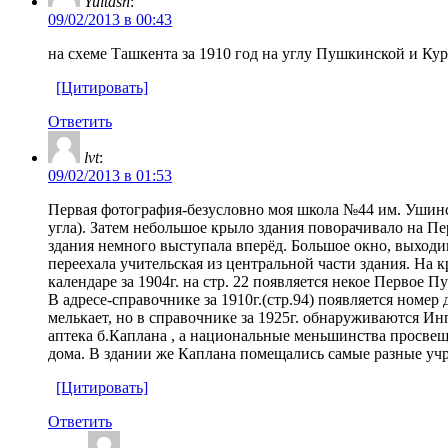
Yultash
:
09/02/2013 в 00:43
на схеме Ташкента за 1910 год на углу Пушкинской и Кур
[Цитировать]
Ответить
lvt
:
09/02/2013 в 01:53
Первая фотография-безусловно моя школа №44 им. Ушинс
угла). Затем небольшое крыло здания поворачивало на Пе
здания немного выступала вперёд. Большое окно, выходи
переехала учительская из центральной части здания. На
календаре за 1904г. на стр. 22 появляется некое Первое
В адресе-справочнике за 1910г.(стр.94) появляется номе
мелькает, но в справочнике за 1925г. обнаруживаются 
аптека б.Каплана , а национальные меньшинства просве
дома. В здании же Каплана помещались самые разные учр
[Цитировать]
Ответить