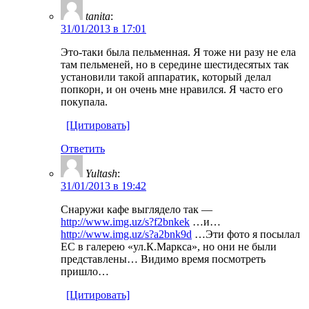
tanita
:
31/01/2013 в 17:01
Это-таки была пельменная. Я тоже ни разу не ела
там пельменей, но в середине шестидесятых так
установили такой аппаратик, который делал
попкорн, и он очень мне нравился. Я часто его
покупала.
[Цитировать]
Ответить
Yultash
:
31/01/2013 в 19:42
Снаружи кафе выглядело так —
http://www.img.uz/s?f2bnkek
…и…
http://www.img.uz/s?a2bnk9d
…Эти фото я посылал
ЕС в галерею «ул.К.Маркса», но они не были
представлены… Видимо время посмотреть
пришло…
[Цитировать]