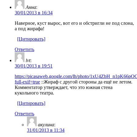
Анна
:
30/01/2013 в 16:34
Наверное, куст вырос, вот его и обстригли не под слона,
а под жирафа!
[Цитировать]
Ответить
lvt
:
30/01/2013 в 19:51
https://picasaweb.google.com/lh/photo/1xU4ZbH_n1pK6
full-exif=true
::Жираф с другой стороны да ещё не летом.
Комментатор утверждает, что это южная стена
кукольного театра.
[Цитировать]
Ответить
акулина
:
31/01/2013 в 11:34