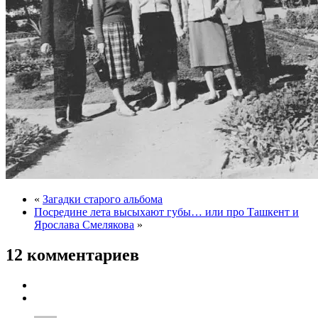
«
Загадки старого альбома
Посредине лета высыхают губы… или про Ташкент и
Ярослава Смелякова
»
12 комментариев