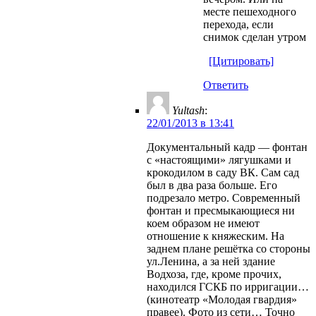
месте пешеходного
перехода, если
снимок сделан утром
[Цитировать]
Ответить
Yultash
:
22/01/2013 в 13:41
Документальный кадр — фонтан
с «настоящими» лягушками и
крокодилом в саду ВК. Сам сад
был в два раза больше. Его
подрезало метро. Современный
фонтан и пресмыкающиеся ни
коем образом не имеют
отношение к княжеским. На
заднем плане решётка со стороны
ул.Ленина, а за ней здание
Водхоза, где, кроме прочих,
находился ГСКБ по ирригации…
(кинотеатр «Молодая гвардия»
правее). Фото из сети… Точно