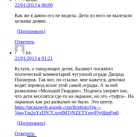
22/01/2013 в 00:00
Как же я давно его не видела. Дети из него не вылезали
целыми днями.
[Цитировать]
Ответить
lvt
:
22/01/2013 в 01:21
Кстати, о танцующих детях. Баламут посвятил
поэтический комментарий чугунной ограде Дворца
Пионеров. Так вот, по ссылке, мне кажется, девочки
водят хоровод возле этой самой ограды. А за ней
развалины «Молодой Гвардии». Подпись уверяет нас,
что дети веселятся где-то на окраине, но это «туфта». На
окраинах как раз развалин не было. Это центр.
https://picasaweb.google.com/lh/photo/Qu—
5jawTm2qYzDN7CxejdMTjNZETYmyPJy0liipFm0
[Цитировать]
Ответить