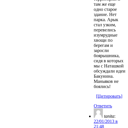
там же еще
одно старое
здание. Нет
парка. Арык
стал узким,
перевелись
изумрудные
хвощи по
берегам и
заросли
боярышника,
сидя в которых
мы с Наташкой
обсуждали идеи
Бакунина.
Маньяков не
боялись!
[Цитировать]
Ответить
tanita
:
22/01/2013 в
21:48