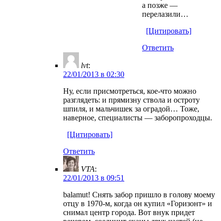
а позже —
перелазили…
[Цитировать]
Ответить
lvt
:
22/01/2013 в 02:30
Ну, если присмотреться, кое-что можно
разглядеть: и прямизну ствола и остроту
шпиля, и мальчишек за оградой… Тоже,
наверное, специалисты — заборопроходцы.
[Цитировать]
Ответить
VTA
:
22/01/2013 в 09:51
balamut! Снять забор пришло в голову моему
отцу в 1970-м, когда он купил «Горизонт» и
снимал центр города. Вот внук придет