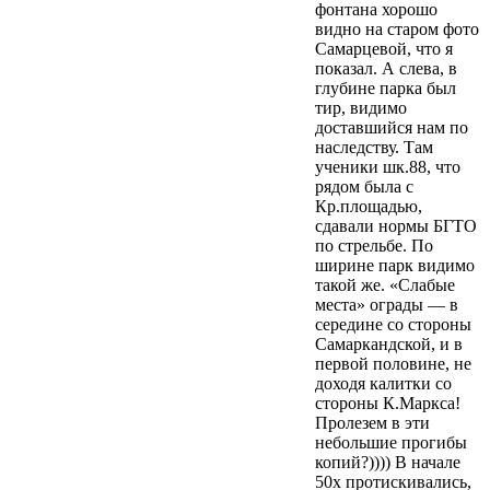
фонтана хорошо
видно на старом фото
Самарцевой, что я
показал. А слева, в
глубине парка был
тир, видимо
доставшийся нам по
наследству. Там
ученики шк.88, что
рядом была с
Кр.площадью,
сдавали нормы БГТО
по стрельбе. По
ширине парк видимо
такой же. «Слабые
места» ограды — в
середине со стороны
Самаркандской, и в
первой половине, не
доходя калитки со
стороны К.Маркса!
Пролезем в эти
небольшие прогибы
копий?)))) В начале
50х протискивались,