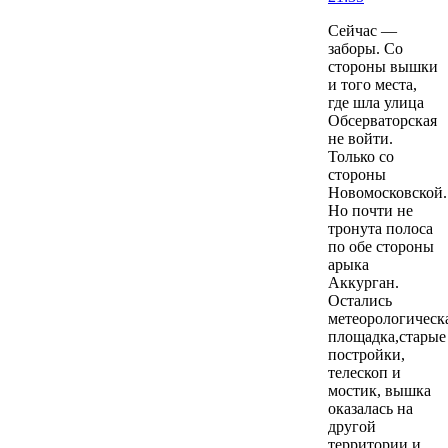
Сейчас —
заборы. Со
стороны вышки
и того места,
где шла улица
Обсерваторская
не войти.
Только со
стороны
Новомосковской.
Но почти не
тронута полоса
по обе стороны
арыка
Аккурган.
Остались
метеорологическ
площадка,старые
постройки,
телескоп и
мостик, вышка
оказалась на
другой
территории и