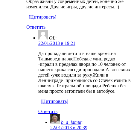
Образ жизни у современных детей, конечно же
изменился. Другие игры, другие интересы. :)
[Цитировать]
Ответить
OL
:
22/01/2013 в 19:21
Да пропадали дети и в наше время-на
Ташморе,в паркеПобеда,с улиц редко
-играли в пределах двора,по 10 человек-от
нашего крика соседи пропадали.А вот своих
детей -уже водили за руку.Жили в
Ленинграде -приходилось со Стачек ездить в
школу к Театральной площади.Ребенка без
меня просто затоптали бы в автобусе.
[Цитировать]
Ответить
b_a_lamut
:
22/01/2013 в 20:39