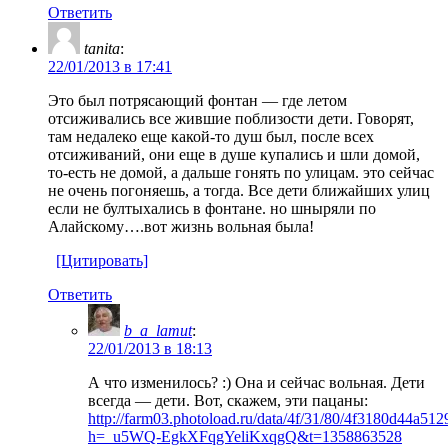
Ответить
tanita
:
22/01/2013 в 17:41
Это был потрясающий фонтан — где летом
отсиживались все жившие поблизости дети. Говорят,
там недалеко еще какой-то душ был, после всех
отсиживаний, они еще в душе купались и шли домой,
то-есть не домой, а дальше гонять по улицам. это сейчас
не очень погоняешь, а тогда. Все дети ближайших улиц
если не бултыхались в фонтане. но шныряли по
Алайскому….вот жизнь вольная была!
[Цитировать]
Ответить
b_a_lamut
:
22/01/2013 в 18:13
А что изменилось? :) Она и сейчас вольная. Дети
всегда — дети. Вот, скажем, эти пацаны:
http://farm03.photoload.ru/data/4f/31/80/4f3180d44a51
h=_u5WQ-EgkXFqgYeliKxqgQ&t=1358863528