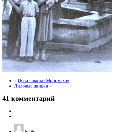
«
Цена «шапки Мономаха»
Лиловые шишки
»
41 комментарий
tanita
: