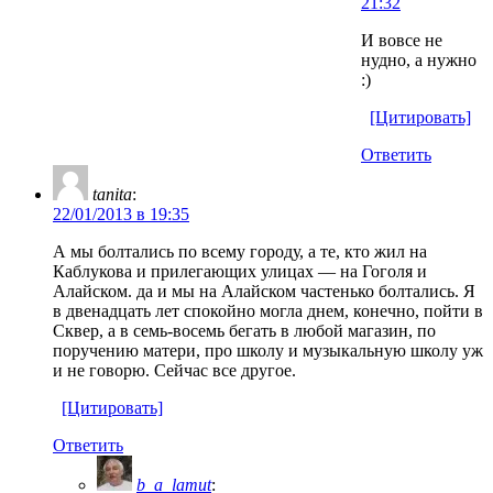
21:32
И вовсе не
нудно, а нужно
:)
[Цитировать]
Ответить
tanita
:
22/01/2013 в 19:35
А мы болтались по всему городу, а те, кто жил на
Каблукова и прилегающих улицах — на Гоголя и
Алайском. да и мы на Алайском частенько болтались. Я
в двенадцать лет спокойно могла днем, конечно, пойти в
Сквер, а в семь-восемь бегать в любой магазин, по
поручению матери, про школу и музыкальную школу уж
и не говорю. Сейчас все другое.
[Цитировать]
Ответить
b_a_lamut
: