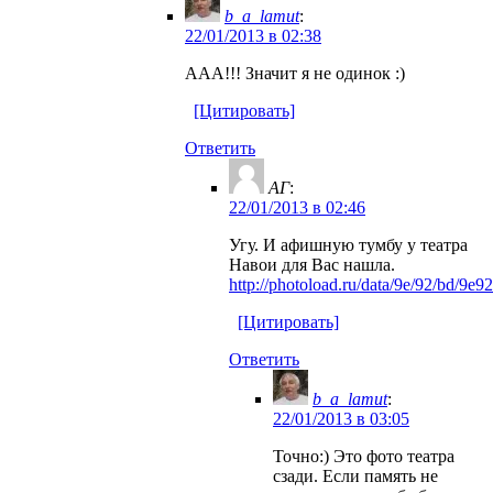
b_a_lamut
:
22/01/2013 в 02:38
ААА!!! Значит я не одинок :)
[Цитировать]
Ответить
АГ
:
22/01/2013 в 02:46
Угу. И афишную тумбу у театра
Навои для Вас нашла.
http://photoload.ru/data/9e/92/bd/9
[Цитировать]
Ответить
b_a_lamut
:
22/01/2013 в 03:05
Точно:) Это фото театра
сзади. Если память не