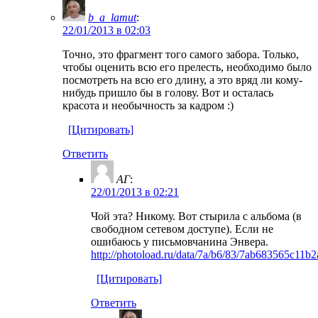
b_a_lamut
:
22/01/2013 в 02:03
Точно, это фрагмент того самого забора. Только,
чтобы оценить всю его прелесть, необходимо было
посмотреть на всю его длину, а это вряд ли кому-
нибудь пришло бы в голову. Вот и осталась
красота и необычность за кадром :)
[Цитировать]
Ответить
АГ
:
22/01/2013 в 02:21
Чой эта? Никому. Вот стырила с альбома (в
свободном сетевом доступе). Если не
ошибаюсь у письмовчанина Энвера.
http://photoload.ru/data/7a/b6/83/7ab683565c11b
[Цитировать]
Ответить