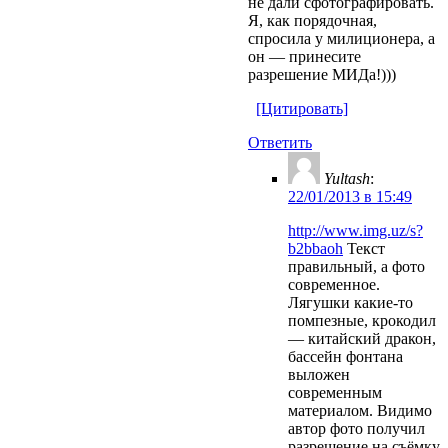
не дали сфотографировать.
Я, как порядочная,
спросила у милиционера, а
он — принесите
разрешение МИДа!)))
[Цитировать]
Ответить
Yultash
:
22/01/2013 в 15:49
http://www.img.uz/s?
b2bbaoh
Текст
правильный, а фото
современное.
Лягушки какие-то
помпезные, крокодил
— китайский дракон,
бассейн фонтана
выложен
современным
материалом. Видимо
автор фото получил
разрешение на съёмку