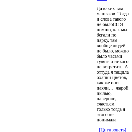
Да каких там
маньяков. Тогда
и слова такого
не было!!!! Я
помню, как мы
бегали по
парку, там
вообще людей
не было, можно
было часами
гулять и никого
не встретить. А
оттуда я тащила
охапки цветов,
как же они
пахли…. жарой.
пылью,
наверное,
счастьем,
только тогда я
этого не
понимала.
[Цитировать]