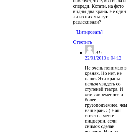
изменяет, то тумба была и
спереди. Кстати, на фото
видны два крана. Не один
ли из них мы тут
разыскивали?
[Цитировать]
Ответить
АГ
:
22/01/2013 в 04:12
Не очень понимаю в
кранах. Но нет, не
наши. Эти краны
нельзя увидеть со
ступеней театра. И
они современнее и
более
грузоподъемнее, чем
наш кран. :-) Наш
стоял на месте
пиццерии, если
снимок сделан
вечером. Или на