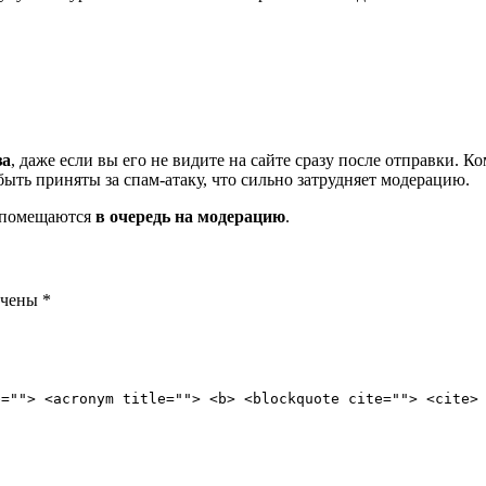
за
, даже если вы его не видите на сайте сразу после отправки. 
ть приняты за спам-атаку, что сильно затрудняет модерацию.
и помещаются
в очередь на модерацию
.
ечены
*
e=""> <acronym title=""> <b> <blockquote cite=""> <cite>