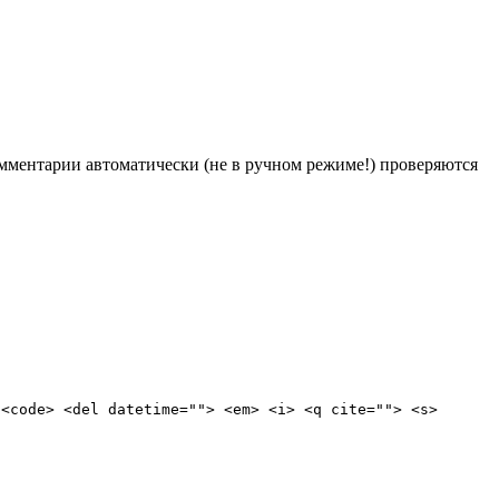
Комментарии автоматически (не в ручном режиме!) проверяются
 <code> <del datetime=""> <em> <i> <q cite=""> <s>