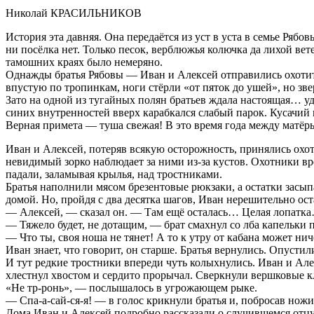
Николай КРАСИЛЬНИКОВ
История эта давняя. Она передаётся из уст в уста в семье Рябо
ни посёлка нет. Только песок, верблюжья колючка да лихой ве
тамошних краях было немеряно.
Однажды братья Рябовы — Иван и Алексей отправились охотит
впустую по тропинкам, ноги стёрли «от пяток до ушей», но зве
Зато на одной из тугайных полян братьев ждала настоящая… у
синих внутренностей вверх карабкался слабый парок. Кусачий
Верная примета — туша свежая! В это время года между матёры
Иван и Алексей, потеряв всякую осторожность, принялись охот
невидимый зорко наблюдает за ними из-за кустов. Охотники вр
падали, заламывая крылья, над тростниками.
Братья наполнили мясом брезентовые рюкзаки, а остатки засып
домой. Но, пройдя с два десятка шагов, Иван нерешительно ост
— Алексей, — сказал он. — Там ещё осталась… Целая лопатка
— Тяжело будет, не дотащим, — брат смахнул со лба капельки п
— Что ты, своя ноша не тянет! А то к утру от кабана может ни
Иван знает, что говорит, он старше. Братья вернулись. Опуст
И тут редкие тростники впереди чуть колыхнулись. Иван и Але
хлестнул хвостом и сердито прорычал. Сверкнули вершковые 
«Не тр-ронь», — послышалось в угрожающем рыке.
— Спа-а-сай-ся-я! — в голос крикнули братья и, побросав ножи
Дома Иван и Алексей подробно рассказали о случившемся отцу