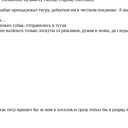
т кабан принадлежал тигру, добытым им в честном поединке. А вы
ли…
чьих собак, отправились в тугаи.
ляне валялись только лоскуты от рюкзаков, ружья и ножи, да сле
-так тигр пришел бы за ним в поселок-и сразу попал бы в разряд 