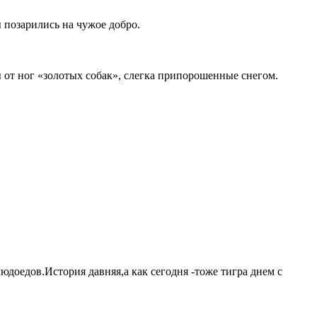
 позарились на чужое добро.
ды от ног «золотых собак», слегка припорошенные снегом.
людоедов.История давняя,а как сегодня -тоже тигра днем с