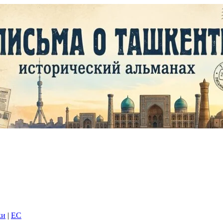
ки
|
EC