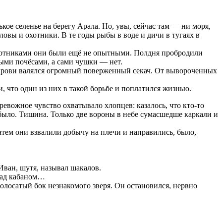
ькое селенье на берегу Арала. Но, увы, сейчас там — ни моря,
овы и охотники. В те годы рыбы в воде и дичи в тугаях в
охотниками они были ещё не опытными. Полдня пробродили
сыми почёсами, а сами чушки — нет.
е крови валялся огромный поверженный секач. От вывороченных
, что один из них в такой борьбе и поплатился жизнью.
евожное чувство охватывало хлопцев: казалось, что кто-то
 было. Тишина. Только две вороны в небе сумасшедше каркали и
атем они взвалили добычу на плечи и направились, было,
 Иван, шутя, называл шакалов.
 над кабаном…
олосатый бок незнакомого зверя. Он остановился, нервно