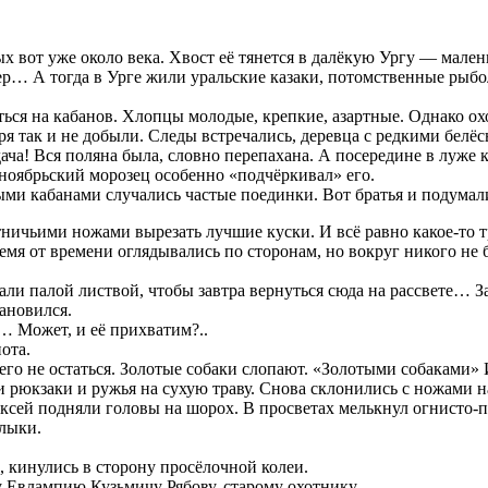
вых вот уже около века. Хвост её тянется в далёкую Ургу — мален
тер… А тогда в Урге жили уральские казаки, потомственные рыбол
ься на кабанов. Хлопцы молодые, крепкие, азартные. Однако 
ря так и не добыли. Следы встречались, деревца с редкими белё
дача! Вся поляна была, словно перепахана. А посередине в луж
 ноябрьский морозец особенно «подчёркивал» его.
ми кабанами случались частые поединки. Вот братья и подумали
ничьими ножами вырезать лучшие куски. И всё равно какое-то тр
емя от времени оглядывались по сторонам, но вокруг никого не
али палой листвой, чтобы завтра вернуться сюда на рассвете… З
ановился.
… Может, и её прихватим?..
ота.
чего не остаться. Золотые собаки слопают. «Золотыми собаками»
или рюкзаки и ружья на сухую траву. Снова склонились с ножами
ксей подняли головы на шорох. В просветах мелькнул огнисто-п
клыки.
, кинулись в сторону просёлочной колеи.
 Евлампию Кузьмичу Рябову, старому охотнику.