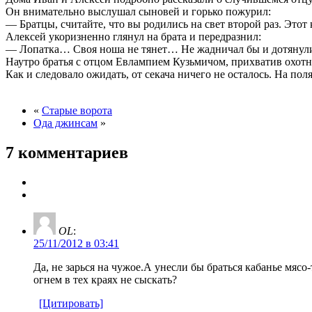
Он внимательно выслушал сыновей и горько пожурил:
— Братцы, считайте, что вы родились на свет второй раз. Это
Алексей укоризненно глянул на брата и передразнил:
— Лопатка… Своя ноша не тянет… Не жадничал бы и дотяну
Наутро братья с отцом Евлампием Кузьмичом, прихватив охотни
Как и следовало ожидать, от секача ничего не осталось. На по
«
Старые ворота
Ода джинсам
»
7 комментариев
OL
:
25/11/2012 в 03:41
Да, не зарься на чужое.А унесли бы браться кабанье мясо
огнем в тех краях не сыскать?
[Цитировать]