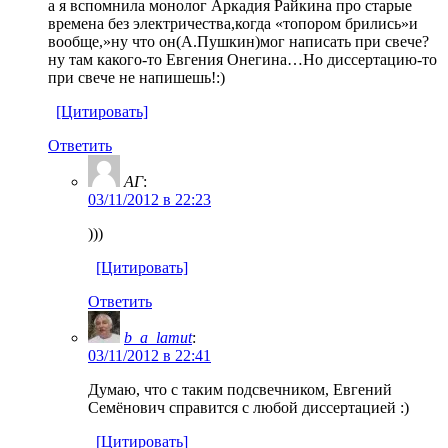
а я вспомнила монолог Аркадия Райкина про старые
времена без электричества,когда «топором брились»и
вообще,»ну что он(А.Пушкин)мог написать при свече?
ну там какого-то Евгения Онегина…Но диссертацию-то
при свече не напишешь!:)
[Цитировать]
Ответить
АГ
:
03/11/2012 в 22:23
)))
[Цитировать]
Ответить
b_a_lamut
:
03/11/2012 в 22:41
Думаю, что с таким подсвечником, Евгений
Семёнович справится с любой диссертацией :)
[Цитировать]