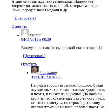
А мне не нравиться такие переделки. Напоминает
творчество заключённых колоний, которые мастерят
ножи, переделывают медали и др.
[Цитировать]
Ответить
tamtam
:
04/11/2012 в 00:39
Баламут,признавайтесь,по какой статье сидели?:)
[Цитировать]
Ответить
b_a_lamut
:
04/11/2012 в 01:33
Не будем ворошить тёмное прошлое. Среди
осужденных есть и талантливые художники,
и поэты, и писатели, и учёные. Да мало ли
кто и за что туда попадает: кто-то оступился,
кто-то по навету…, но первый раз слышу,
что там что-то из медалей переделывают. То,