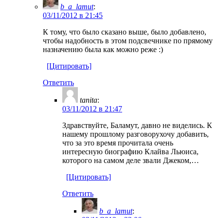
b_a_lamut
:
03/11/2012 в 21:45
К тому, что было сказано выше, было добавлено,
чтобы надобность в этом подсвечнике по прямому
назначению была как можно реже :)
[Цитировать]
Ответить
tanita
:
03/11/2012 в 21:47
Здравствуйте, Баламут, давно не виделись. К
нашему прошлому разговорухочу добавить,
что за это время прочитала очень
интересную биографию Клайва Льюиса,
которого на самом деле звали Джеком,…
[Цитировать]
Ответить
b_a_lamut
: