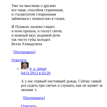
Уже ты мыслишь о друзьях
все чаще, способом старинным,
и сталактитом стеаринным
займешься с нежностью в глазах.
И Пушкин ласково глядит,
и ночь прошла, и гаснут свечи,
и нежный вкус родимой речи
так чисто губы холодит.
Белла Ахмадулина
[Цитировать]
Ответить
b_a_lamut
:
04/11/2012 в 02:20
А у нас первый настоящий дождь. Сейчас самый
раз сидеть при свечах и слушать, как он шумит за
окнами :)
[Цитировать]
Ответить