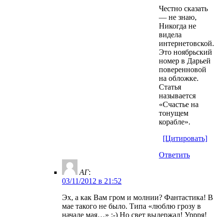
Честно сказать
— не знаю,
Никогда не
видела
интернетовской.
Это ноябрьский
номер в Дарьей
поверенновой
на обложке.
Статья
называется
«Счастье на
тонущем
корабле».
[Цитировать]
Ответить
АГ
:
03/11/2012 в 21:52
Эх, а как Вам гром и молнии? Фантастика! В
мае такого не было. Типа «люблю грозу в
начале мая…» :-) Но свет выдержал! Уррря!