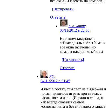
все окна! И плевать на комаров…
[Цитировать]
Ответить
b_a_lamut
:
03/11/2012 в 22:53
На нашем квартале и
сейчас дождь льёт :) У меня
все окна засечены, но
комары находят лазейки :)
[Цитировать]
Ответить
EC
:
04/11/2012 в 01:45
Я был в гостях, там свет не выдержал и
погас, пришлось играть при свечах с
часик, потом дали. (Играли в слова, я
как всегда оказался самым
косноязычным и без словарного запаса