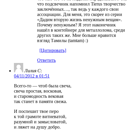
что подсвечник напомнил Tierus творчество
заключённых…, так ведь у каждого свои
ассоциации. Для меня, это скорее из серии
«Дадим вторую жизнь ненужным вещам».
Почему ненужным? Я этот наконечник
нашёл в контейнере для металлолома, среди
других таких же. Мне больше нравится
взгляд Тамилы (tamtam) :)
[Цитировать]
Ответить
Лилия С
:
04/11/2012 в 01:51
Всего-то — чтоб была свеча,
свеча простая, восковая,
и старомодность вековая
так станет в памяти свежа.
И поспешит твое перо
к той грамоте витиеватой,
разумной и замысловатой,
и ляжет на душу добро.