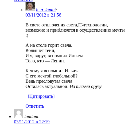
b_a_lamut
:
03/11/2012 в 21:56
В свете отключения света,IT-технологии,
возможно и приблизятся к осуществлению мечты
:)
А на столе горит свеча,
Колышет тени,
И я, вдруг, вспомнил Ильича
Того, кто — Ленин.
К чему я вспомнил Ильича
С его мечтой глобальной?
Ведь пресловутая свеча
Осталась актуальной.
Из письма другу
[Цитировать]
Ответить
tamtam
:
03/11/2012 в 22:19