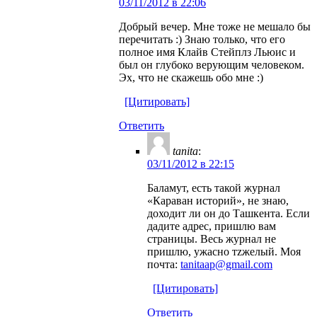
03/11/2012 в 22:06
Добрый вечер. Мне тоже не мешало бы
перечитать :) Знаю только, что его
полное имя Клайв Стейплз Льюис и
был он глубоко верующим человеком.
Эх, что не скажешь обо мне :)
[Цитировать]
Ответить
tanita
:
03/11/2012 в 22:15
Баламут, есть такой журнал
«Караван историй», не знаю,
доходит ли он до Ташкента. Если
дадите адрес, пришлю вам
страницы. Весь журнал не
пришлю, ужасно тzжелый. Моя
почта:
tanitaap@gmail.com
[Цитировать]
Ответить