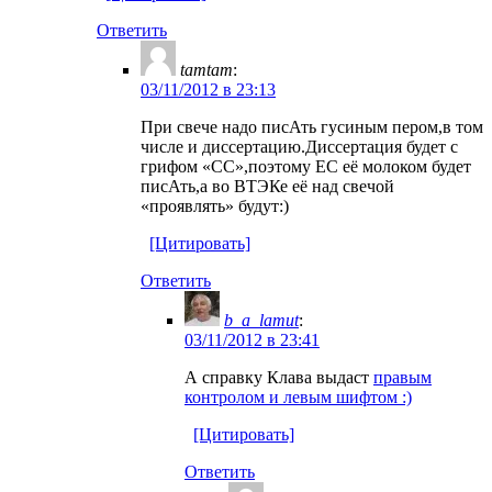
Ответить
tamtam
:
03/11/2012 в 23:13
При свече надо писАть гусиным пером,в том
числе и диссертацию.Диссертация будет с
грифом «СС»,поэтому ЕС её молоком будет
писАть,а во ВТЭКе её над свечой
«проявлять» будут:)
[Цитировать]
Ответить
b_a_lamut
:
03/11/2012 в 23:41
А справку Клава выдаст
правым
контролом и левым шифтом :)
[Цитировать]
Ответить