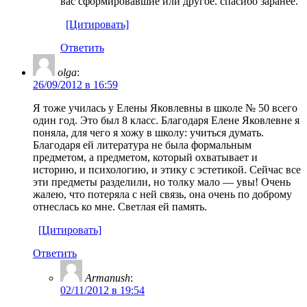
вас сформировавшие или другое. спасибо заранее.
[Цитировать]
Ответить
olga
:
26/09/2012 в 16:59
Я тоже училась у Елены Яковлевны в школе № 50 всего
один год. Это был 8 класс. Благодаря Елене Яковлевне я
поняла, для чего я хожу в школу: учиться думать.
Благодаря ей литература не была формальным
предметом, а предметом, который охватывает и
историю, и психологию, и этику с эстетикой. Сейчас все
эти предметы разделили, но толку мало — увы! Очень
жалею, что потеряла с ней связь, она очень по доброму
отнеслась ко мне. Светлая ей память.
[Цитировать]
Ответить
Armanush
:
02/11/2012 в 19:54