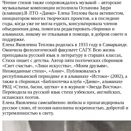
Чтение стихов также сопровождалось музыкой – авторские
музыкальные композиции исполнила Оспанова Заури
(клавиши).В ЛТО «Данко» Елена Теплова была активистом,
инициатором многих творческих проектов, а в последние
годы, когда уже не могла ездить, консультировала членов
объединения дома, помогала редактировать сборники и
альманахи, никому не отказывая в помощи, в добром совете и
поддержке.
Елена Яковлевна Теплова родилась в 1933 году в Самарканде.
Окончила филологический факультет САГУ. Всю жизнь
преподавала русский язык и литературу в старших классах,
Стихи пишет с детства. Автор пяти поэтических сборников
«Свет счастья», «Лики искусства», «Моим друзьям»,
Неожиданные стихи», «Анне». Публиковалась в
республиканской периодике и в альманахе «Истоки» (2002), а
также в сборниках «Библиотечка клуба «Данко», альманахе
РКЦ «Стихи, басни, шутки» и в журнале «Звезда Востока».
Переводила на русский язык стихи узбекских, английских,
испанских поэтов.
Елена Яковлевна самозабвенно любила и пропагандировала
русское слово, её поэзия наполнена искренностью, добротой и
устремленностью к свету.