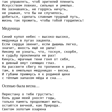
так управлять, чтоб зрителей пленить

Искусством ловких, сильных и умелых.

Не зазнаваясь, не гордясь ничуть,

не унывая, что бы ни случилось,

добиться, сделать славным трудный путь,

Медуница
Синий купол небес – высоко-высоко,

медуница в лугах зацвела.

Если сердце звенит, если дышишь легко,

значит, юность ещё не ушла!

Никому не узнать, что, тоскуя, скорбя,

я судьбу проклинала не раз!

Кинусь, мрачные тени гоня от себя,

в дивный омут сияющих глаз.

На рассвете сбегу по тропинке к реке,

там, в хмельных медуницах – весна.

И губами прижмусь я к родимой щеке

Осенью была весна…
Перестану о тебе грустить:

боль души моей уносят годы,

только память продолжает жить,

остаётся вечной, как Природа.

Светом золотым озарена
