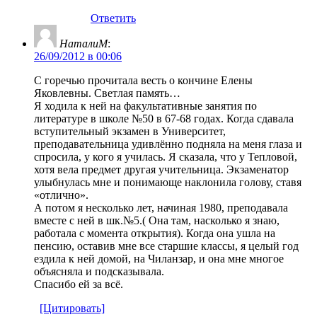
Ответить
НаталиМ
:
26/09/2012 в 00:06
С горечью прочитала весть о кончине Елены
Яковлевны. Светлая память…
Я ходила к ней на факультативные занятия по
литературе в школе №50 в 67-68 годах. Когда сдавала
вступительный экзамен в Университет,
преподавательница удивлённо подняла на меня глаза и
спросила, у кого я училась. Я сказала, что у Тепловой,
хотя вела предмет другая учительница. Экзаменатор
улыбнулась мне и понимающе наклонила голову, ставя
«отлично».
А потом я несколько лет, начиная 1980, преподавала
вместе с ней в шк.№5.( Она там, насколько я знаю,
работала с момента открытия). Когда она ушла на
пенсию, оставив мне все старшие классы, я целый год
ездила к ней домой, на Чиланзар, и она мне многое
объясняла и подсказывала.
Спасибо ей за всё.
[Цитировать]