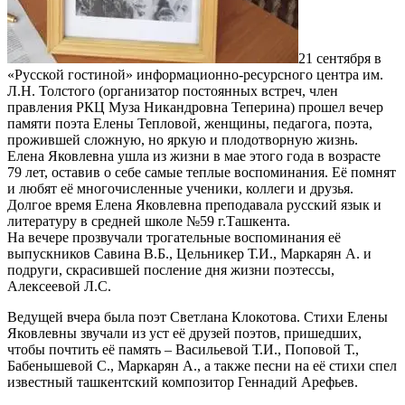
21 сентября в
«Русской гостиной» информационно-ресурсного центра им.
Л.Н. Толстого (организатор постоянных встреч, член
правления РКЦ Муза Никандровна Теперина) прошел вечер
памяти поэта Елены Тепловой, женщины, педагога, поэта,
прожившей сложную, но яркую и плодотворную жизнь.
Елена Яковлевна ушла из жизни в мае этого года в возрасте
79 лет, оставив о себе самые теплые воспоминания. Её помнят
и любят её многочисленные ученики, коллеги и друзья.
Долгое время Елена Яковлевна преподавала русский язык и
литературу в средней школе №59 г.Ташкента.
На вечере прозвучали трогательные воспоминания её
выпускников Савина В.Б., Цельникер Т.И., Маркарян А. и
подруги, скрасившей посление дня жизни поэтессы,
Алексеевой Л.С.
Ведущей вчера была поэт Светлана Клокотова. Стихи Елены
Яковлевны звучали из уст её друзей поэтов, пришедших,
чтобы почтить её память – Васильевой Т.И., Поповой Т.,
Бабенышевой С., Маркарян А., а также песни на её стихи спел
известный ташкентский композитор Геннадий Арефьев.