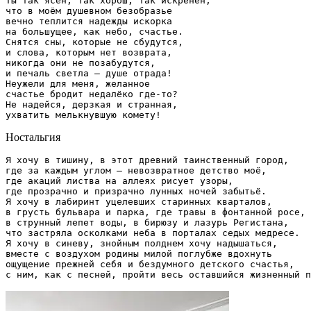
Ты так ясен, так хорош, так искренен,

что в моём душевном безобразье

вечно теплится надежды искорка

на большущее, как небо, счастье.

Снятся сны, которые не сбудутся,

и слова, которым нет возврата,

никогда они не позабудутся,

и печаль светла – душе отрада!

Неужели для меня, желанное

счастье бродит недалёко где-то?

Не надейся, дерзкая и странная,

Ностальгия
Я хочу в тишину, в этот древний таинственный город,

где за каждым углом – невозвратное детство моё,

где акаций листва на аллеях рисует узоры,

где прозрачно и призрачно лунных ночей забытьё.

Я хочу в лабиринт уцелевших старинных кварталов,

в грусть бульвара и парка, где травы в фонтанной росе,

в струнный лепет воды, в бирюзу и лазурь Регистана,

что застряла осколками неба в порталах седых медресе.

Я хочу в синеву, знойным полднем хочу надышаться,

вместе с воздухом родины милой поглубже вдохнуть

ощущение прежней себя и бездумного детского счастья,
