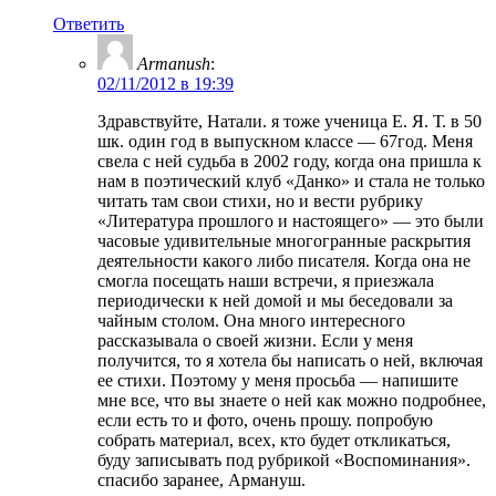
Ответить
Armanush
:
02/11/2012 в 19:39
Здравствуйте, Натали. я тоже ученица Е. Я. Т. в 50
шк. один год в выпускном классе — 67год. Меня
свела с ней судьба в 2002 году, когда она пришла к
нам в поэтический клуб «Данко» и стала не только
читать там свои стихи, но и вести рубрику
«Литература прошлого и настоящего» — это были
часовые удивительные многогранные раскрытия
деятельности какого либо писателя. Когда она не
смогла посещать наши встречи, я приезжала
периодически к ней домой и мы беседовали за
чайным столом. Она много интересного
рассказывала о своей жизни. Если у меня
получится, то я хотела бы написать о ней, включая
ее стихи. Поэтому у меня просьба — напишите
мне все, что вы знаете о ней как можно подробнее,
если есть то и фото, очень прошу. попробую
собрать материал, всех, кто будет откликаться,
буду записывать под рубрикой «Воспоминания».
спасибо заранее, Армануш.