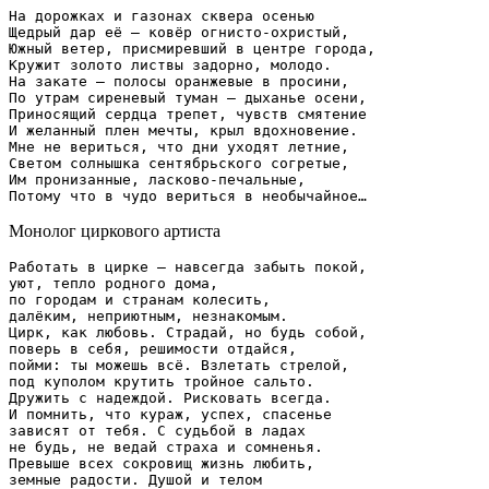
На дорожках и газонах сквера осенью

Щедрый дар её – ковёр огнисто-охристый,

Южный ветер, присмиревший в центре города,

Кружит золото листвы задорно, молодо.

На закате – полосы оранжевые в просини,

По утрам сиреневый туман – дыханье осени,

Приносящий сердца трепет, чувств смятение

И желанный плен мечты, крыл вдохновение.

Мне не вериться, что дни уходят летние,

Светом солнышка сентябрьского согретые,

Им пронизанные, ласково-печальные,

Монолог циркового артиста
Работать в цирке – навсегда забыть покой,

уют, тепло родного дома,

по городам и странам колесить,

далёким, неприютным, незнакомым.

Цирк, как любовь. Страдай, но будь собой,

поверь в себя, решимости отдайся,

пойми: ты можешь всё. Взлетать стрелой,

под куполом крутить тройное сальто.

Дружить с надеждой. Рисковать всегда.

И помнить, что кураж, успех, спасенье

зависят от тебя. С судьбой в ладах

не будь, не ведай страха и сомненья.

Превыше всех сокровищ жизнь любить,

земные радости. Душой и телом
