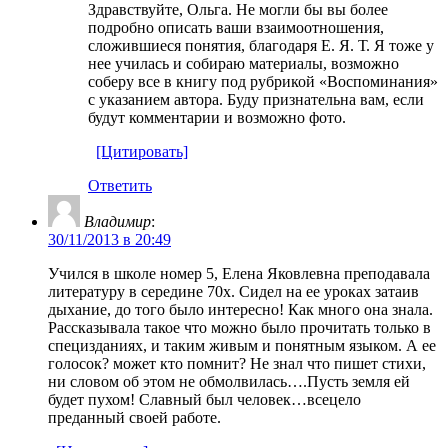
Здравствуйте, Ольга. Не могли бы вы более
подробно описать ваши взаимоотношения,
сложившиеся понятия, благодаря Е. Я. Т. Я тоже у
нее училась и собираю материалы, возможно
соберу все в книгу под рубрикой «Воспоминания»
с указанием автора. Буду признательна вам, если
будут комментарии и возможно фото.
[Цитировать]
Ответить
Владимир
:
30/11/2013 в 20:49
Учился в школе номер 5, Елена Яковлевна преподавала
литературу в середине 70х. Сидел на ее уроках затаив
дыхание, до того было интересно! Как много она знала.
Рассказывала такое что можно было прочитать только в
специзданиях, и таким живым и понятным языком. А ее
голосок? может кто помнит? Не знал что пишет стихи,
ни словом об этом не обмолвилась….Пусть земля ей
будет пухом! Славный был человек…всецело
преданный своей работе.