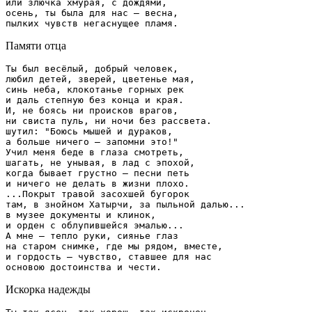
или злючка хмурая, с дождями,

осень, ты была для нас – весна,

Памяти отца
Ты был весёлый, добрый человек,

любил детей, зверей, цветенье мая,

синь неба, клокотанье горных рек

и даль степную без конца и края.

И, не боясь ни происков врагов,

ни свиста пуль, ни ночи без рассвета.

шутил: "Боюсь мышей и дураков,

а больше ничего – запомни это!"

Учил меня беде в глаза смотреть,

шагать, не унывая, в лад с эпохой,

когда бывает грустно – песни петь

и ничего не делать в жизни плохо.

...Покрыт травой засохшей бугорок

там, в знойном Хатырчи, за пыльной далью...

в музее документы и клинок,

и орден с облупившейся эмалью...

А мне – тепло руки, сиянье глаз

на старом снимке, где мы рядом, вместе,

и гордость – чувство, ставшее для нас

Искорка надежды