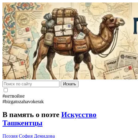
Искать
#нетвойне
#bizgatozahavokerak
В память о поэте
Искусство
Ташкентцы
Поэзия
София Демидова