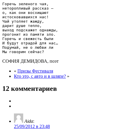
Горечь зеленого чая,

неторопливый рассказ –

о, как они восхищают

истосковавшихся нас!

Чай утоляет жажду,

дарит душе тепло,

выход подскажет однажды,

прогонит из памяти зло.

Горечь и свежесть были

И будут отрадой для нас…

Подумай, не о любви ли

СОФИЯ ДЕМИДОВА, поэт
«
Призы Фестиваля
Кто это, с авто и в шляпе?
»
12 комментариев
Aida
:
25/09/2012 в 23:48