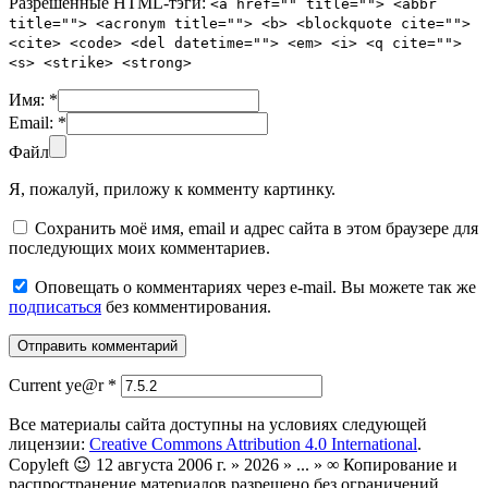
Разрешенные HTML-тэги:
<a href="" title=""> <abbr
title=""> <acronym title=""> <b> <blockquote cite="">
<cite> <code> <del datetime=""> <em> <i> <q cite="">
<s> <strike> <strong>
Имя:
*
Email:
*
Файл
Я, пожалуй, приложу к комменту картинку.
Сохранить моё имя, email и адрес сайта в этом браузере для
последующих моих комментариев.
Оповещать о комментариях через e-mail. Вы можете так же
подписаться
без комментирования.
Current ye@r
*
Все материалы сайта доступны на условиях следующей
лицензии:
Creative Commons Attribution 4.0 International
.
Copyleft 😉 12 августа 2006 г. » 2026 » ... » ∞ Копирование и
распространение материалов разрешено без ограничений.