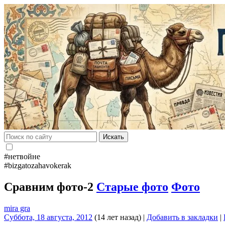
Искать
#нетвойне
#bizgatozahavokerak
Сравним фото-2
Старые фото
Фото
mira gra
Суббота, 18 августа, 2012
(14 лет назад)
|
Добавить в закладки
|