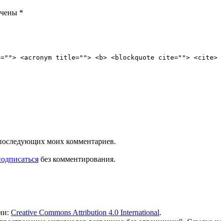
ечены
*
e=""> <acronym title=""> <b> <blockquote cite=""> <cite>
ля последующих моих комментариев.
подписаться
без комментирования.
ии:
Creative Commons Attribution 4.0 International
.