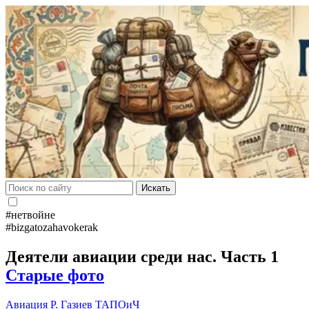
Искать
#нетвойне
#bizgatozahavokerak
Деятели авиации среди нас. Часть 1
Старые фото
Авиация
Р. Газиев
ТАПОиЧ