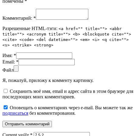
помечены
*
Комментарий:
*
Разрешенные HTML-тэги:
<a href="" title=""> <abbr
title=""> <acronym title=""> <b> <blockquote cite="">
<cite> <code> <del datetime=""> <em> <i> <q cite="">
<s> <strike> <strong>
Имя:
*
Email:
*
Файл
Я, пожалуй, приложу к комменту картинку.
Сохранить моё имя, email и адрес сайта в этом браузере для
последующих моих комментариев.
Оповещать о комментариях через e-mail. Вы можете так же
подписаться
без комментирования.
Current ye@r
*