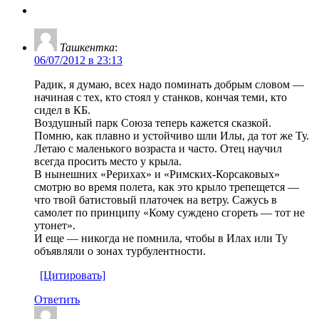
Ташкентка
:
06/07/2012 в 23:13
Радик, я думаю, всех надо поминать добрым словом —
начиная с тех, кто стоял у станков, кончая теми, кто
сидел в КБ.
Воздушный парк Союза теперь кажется сказкой.
Помню, как плавно и устойчиво шли Илы, да тот же Ту.
Летаю с маленького возраста и часто. Отец научил
всегда просить место у крыла.
В нынешних «Рерихах» и «Римских-Корсаковых»
смотрю во время полета, как это крыло трепещется —
что твой батистовый платочек на ветру. Сажусь в
самолет по принципу «Кому суждено сгореть — тот не
утонет».
И еще — никогда не помнила, чтобы в Илах или Ту
объявляли о зонах турбулентности.
[Цитировать]
Ответить