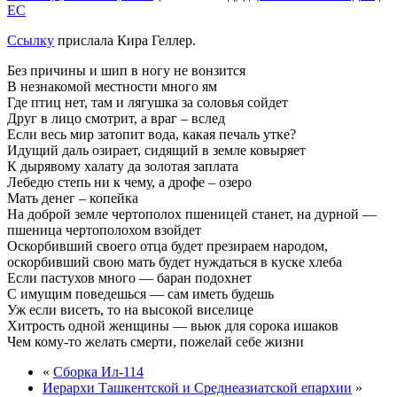
EC
Ссылку
прислала Кира Геллер.
Без причины и шип в ногу не вонзится
В незнакомой местности много ям
Где птиц нет, там и лягушка за соловья сойдет
Друг в лицо смотрит, а враг – вслед
Если весь мир затопит вода, какая печаль утке?
Идущий даль озирает, сидящий в земле ковыряет
К дырявому халату да золотая заплата
Лебедю степь ни к чему, а дрофе – озеро
Мать денег – копейка
На доброй земле чертополох пшеницей станет, на дурной —
пшеница чертополохом взойдет
Оскорбивший своего отца будет презираем народом,
оскорбивший свою мать будет нуждаться в куске хлеба
Если пастухов много — баран подохнет
С имущим поведешься — сам иметь будешь
Уж если висеть, то на высокой виселице
Хитрость одной женщины — вьюк для сорока ишаков
Чем кому-то желать смерти, пожелай себе жизни
«
Сборка Ил-114
Иерархи Ташкентской и Среднеазиатской епархии
»