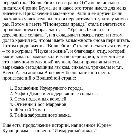
переработка “Волшебника из страны Оз” американского
писателя Фрэнка Баума, да и какое это тогда имело для меня
значение. Приключения маленькой Элли и её друзей были
настолько увлекательны, что я перечитывал эту книгу много
раз. Потом в газете “Пионерская правда” стала печататься с
продолжением вторая часть, — “Урфин Джюс и его
деревянные солдаты”, и я складывал номера газет и потом
долго хранил их, чтобы иметь возможность снова перечитать.
Потом продолжения “Волшебника” стали печататься почему
– то в журнале “Наука и жизнь”, и благодаря отцу, который
выписывал огромное количество периодики, в том числе и
этот научно-популярный журнал, были прочитаны и эти,
выражаясь сегодняшним языком, сиквелы, триквелы и т.п.
Всего Александром Волковом было написано шесть
произведений о Волшебной стране:
Волшебник Изумрудного города.
Урфин Джюс и его деревянные солдаты.
Семь подземных королей.
Огненный Бог Марранов.
Жёлтый Туман.
Тайна заброшенного замка.
Ещё есть продолжение истории, написанное Юрием
Кузнецовым — повесть “Изумрудный дождь”