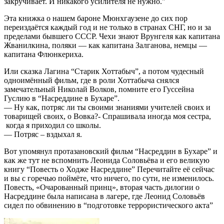
закручивает. И никакого усилителя не нужно.
Эта книжка о нашем бароне Мюнхгаузене до сих пор
переиздаётся каждый год и не только в странах СНГ, но и за
пределами бывшего СССР. Чехи знают Врунгеля как капитана
Жванилкина, поляки — как капитана Залганова, немцы —
капитана Флюнкериха.
Или сказка Лагина “Старик Хоттабыч”, а потом чудесный
одноимённый фильм, где в роли Хоттабыча снялся
замечательный Николай Волков, помните его Гуссейна
Гуслию в “Насреддине в Бухаре”.
— Ну как, потряс ли ты своими знаниями учителей своих и
товарищей своих, о Вовка?- Спрашивала иногда моя сестра,
когда я приходил со школы.
— Потряс – вздыхал я.
Вот упомянул протазановский фильм “Насреддин в Бухаре” и
как же тут не вспомнить Леонида Соловьёва и его великую
книгу “Повесть о Ходже Насреддине” Перечитайте её сейчас
и вы с горечью поймёте, что ничего, по сути, не изменилось.
Повесть, «Очарованный принц», вторая часть дилогии о
Насреддине была написана в лагере, где Леонид Соловьёв
сидел по обвинению в “подготовке террористического акта”