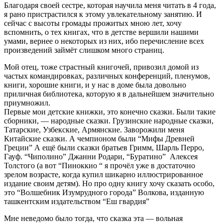
Благодаря своей сестре, которая научила меня читать в 4 года,
я рано пристрастился к этому увлекательному занятию. И
сейчас с высоты громады прожитых мною лет, хочу
вспомнить, о тех книгах, что в детстве вершили нашими
умами, вернее о некоторых из них, ибо перечисление всех
произведений займёт слишком много страниц.
Мой отец, тоже страстный книгочей, привозил домой из
частых командировках, различных конференций, пленумов,
книги, хорошие книги, и у нас в доме была довольно
приличная библиотека, которую я в дальнейшем значительно
приумножил.
Первые мои детские книжки, это конечно сказки. Были такие
сборники, — народные сказки. Грузинские народные сказки,
Татарские, Узбекские, Армянские. Заворожили меня
Китайские сказки. А чемпионом были “Мифы Древней
Греции” А ещё были сказки братьев Гримм, Шарль Перро,
Гауф. “Чиполино” Джанни Родари, “Буратино” Алексея
Толстого (а вот “Пиноккио “ я прочёл уже в достаточно
зрелом возрасте, когда купил шикарно иллюстрированное
издание своим детям). Но про одну книгу хочу сказать особо,
это “Волшебник Изумрудного города” Волкова, изданную
ташкентским издательством “Еш гвардия”
Мне неведомо было тогда, что сказка эта — вольная