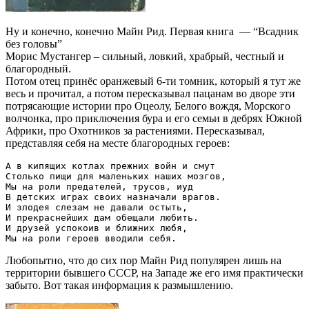
Ну и конечно, конечно Майн Рид. Первая книга — “Всадник
без головы”
Морис Мустангер – сильный, ловкий, храбрый, честный и
благородный.
Потом отец принёс оранжевый 6-ти томник, который я тут же
весь и прочитал, а потом пересказывал пацанам во дворе эти
потрясающие истории про Оцеолу, Белого вождя, Морского
волчонка, про приключения бура и его семьи в дебрях Южной
Африки, про Охотников за растениями. Пересказывал,
представляя себя на месте благородных героев:
А в кипящих котлах прежних войн и смут

Столько пищи для маленьких наших мозгов,

Мы на роли предателей, трусов, иуд

В детских играх своих назначали врагов.

И злодея слезам не давали остыть,

И прекраснейших дам обещали любить.

И друзей успокоив и ближних любя,

Любопытно, что до сих пор Майн Рид популярен лишь на
территории бывшего СССР, на Западе же его имя практически
забыто. Вот такая информация к размышлению.