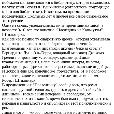
побежали мы записываться в библиотеку, которая находилась
на углу улиц Гоголя и Пушкинской (согласитесь, подходящее
место для библиотеки). И вот там, на протяжении
последующих школьных лет я прочёл всё самое-самое-самое
интересное.
Одна из самых увлекательных книг прочитанных мной в
возрасте 9-10 лет, это конечно “Наследник из Калькутты”
Штильмарка.
Как сейчас помню ту сладостную дрожь, которая охватывала
меня когда я читал этот калейдоскоп приключений.
Благородный капитан пиратской шхуны «Черная стрела”
Бернардито Луис Эль-Горра, коварный мерзавец Джакомо
Грелли по прозвищу «Леопард», красавица Эмили,
итальянские иезуиты, испанские инквизиторы, пираты,
работорговцы, африканские негры и американские индейцы.
И добро в финале, конечно же торжествует. И на обложке
значилось, какое то ненашенское, то же пиратское имя –
Роберт Штильмарк!
В предисловии к “Наследнику” сообщалось, что роман
написан группой геологов, где – то в дремучей тайге. Что
длинными, тоскливыми вечерами, в свободное, от
геологических изысканий, время был ими придуман, а затем
передан в издательство и опубликован этот приключенческий
роман.
Лишь много — много позже узнали мы истинную историю