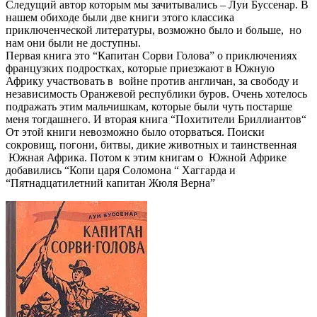
Следущий автор которым мы зачитывались – Луи Буссенар. В
нашем обиходе были две книги этого классика
приключенческой литературы, возможно было и больше, но
нам они были не доступны.
Первая книга это “Капитан Сорви Голова” о приключениях
французких подростках, которые приезжают в Южную
Африку участвовать в войне против англичан, за свободу и
независимость Оранжевой республики буров. Очень хотелось
подражать этим мальчишкам, которые были чуть постарше
меня тогдашнего. И вторая книга “Похитители Бриллиантов“
От этой книги невозможно было оторваться. Поиски
сокровищ, погони, битвы, дикие животных и таинственная
Южная Африка. Потом к этим книгам о Южной Африке
добавились “Копи царя Соломона “ Хаггарда и
“Пятнадцатилетний капитан Жюля Верна”