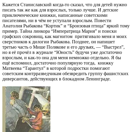
Кажется Станиславский когда-то сказал, что для детей нужно
писать так же как для взрослых, только лучше. И детские
приключенческие книжки, написанные советскими
писателями, ни в чём не уступали взрослым. Повести
Анатолия Рыбакова “Кортик” и “Бронзовая птица” яркий тому
пример. Тайна линкора “Императрица Мария” и поиски
графских сокровищ, как магнитом притягивало меня и моих
сверстников к дилогии Рыбакова. Позднее, он напишет
третью часть о Мише Полякове и его друзьях, — “Выстрел”,
но я её прочёл в журнале “Юность” будучи уже достаточно
взрослым, и как-то она для меня немножко отдельно. Я бы
ещё вспомнил, достаточно популярную тогда, книжку
Матвеева “Тарантул” в которой подростки помогают
советским контрразведчикам обезвредить группу фашистских
диверсантов, действующих в блокадном Ленинграде.