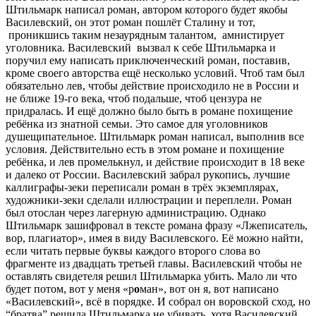
Штильмарк написал роман, автором которого будет якобы
Василевский, он этот роман пошлёт Сталину и тот,
проникшись таким незаурядным талантом, амнистирует
уголовника. Василевский вызвал к себе Штильмарка и
поручил ему написать приключенческий роман, поставив,
кроме своего авторства ещё несколько условий. Чтоб там был
обязательно лев, чтобы действие происходило не в России и
не ближе 19-го века, чтоб подальше, чтоб цензура не
придралась. И ещё должно было быть в романе похищение
ребёнка из знатной семьи. Это самое для уголовников
душещипательное. Штильмарк роман написал, выполнив все
условия. Действительно есть в этом романе и похищение
ребёнка, и лев промелькнул, и действие происходит в 18 веке
и далеко от России. Василевский забрал рукопись, лучшие
каллиграфы-зеки переписали роман в трёх экземплярах,
художники-зеки сделали иллюстрации и переплели. Роман
был отослан через лагерную администрацию. Однако
Штильмарк зашифровал в тексте романа фразу «Лжеписатель,
вор, плагиатор», имея в виду Василевского. Её можно найти,
если читать первые буквы каждого второго слова во
фрагменте из двадцать третьей главы. Василевский чтобы не
оставлять свидетеля решил Штильмарка убить. Мало ли что
будет потом, вот у меня «р
о
ман», вот он я, вот написано
«Василевский», всё в порядке. И собрал он воровской сход, но
“братва” решила Штильмарка не убивать, хотя Василевский