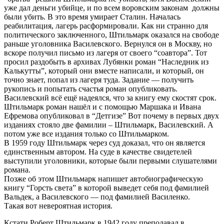
уже дал деньги убийце, и по всем воровским законам должны
были убить. В это время умирает Сталин. Началась
реабилитация, лагерь расформировали. Как ни странно для
политического заключенного, Штильмарк оказался на свободе
раньше уголовника Василевского. Вернулся он в Москву, но
вскоре получил письмо из лагеря от своего “соавтора”. Тот
просил раздобыть в архивах Лубянки роман “Наследник из
Калькутты”, который они вместе написали, и который, он
точно знает, попал из лагеря туда. Задание — получить
рукопись и попытать счастья роман опубликовать.
Василевский всё ещё надеялся, что за книгу ему скостят срок.
Штильмарк роман нашёл и с помощью Маршака и Ивана
Ефремова опубликовал в “Детгизе” Вот почему в первых двух
изданиях стояло две фамилии – Штильмарк, Василевский. А
потом уже все издания только со Штильмарком.
В 1959 году Штильмарк через суд доказал, что он является
единственным автором. На суде в качестве свидетелей
выступили уголовники, которые были первыми слушателями
романа.
Позже об этом Штильмарк напишет автобиографическую
книгу “Горсть света” в которой выведет себя под фамилией
Вальдек, а Василевского — под фамилией Василенко.
Такая вот невероятная история.
Кстати Роберт Штильмарк в 1942 году преподавал в