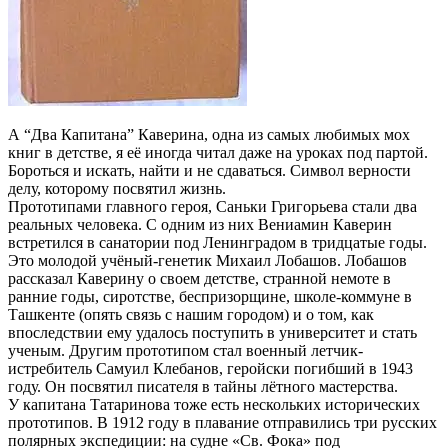
А “Два Капитана” Каверина, одна из самых любимых мох
книг в детстве, я её иногда читал даже на уроках под партой.
Бороться и искать, найти и не сдаваться. Символ верности
делу, которому посвятил жизнь.
Прототипами главного героя, Саньки Григорьева стали два
реальных человека. С одним из них Вениамин Каверин
встретился в санатории под Ленинградом в тридцатые годы.
Это молодой учёный-генетик Михаил Лобашов. Лобашов
рассказал Каверину о своем детстве, странной немоте в
ранние годы, сиротстве, беспризорщине, школе-коммуне в
Ташкенте (опять связь с нашим городом) и о том, как
впоследствии ему удалось поступить в университет и стать
ученым. Другим прототипом стал военный летчик-
истребитель Самуил Клебанов, геройски погибший в 1943
году. Он посвятил писателя в тайны лётного мастерства.
У капитана Татаринова тоже есть нескольких исторических
прототипов. В 1912 году в плавание отправились три русских
полярных экспедиции: на судне «Св. Фока» под