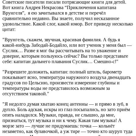
Советские писатели писали потрясающие книги для детей.
Вот книга Андрея Некрасова “Приключения капитана
Врунгеля”, я ею зачитывался в детстве и перечёл
сравнительно недавно. Вы знаете, получил несказанное
удовольствие. Какой слог, какой юмор. Вот приведу несколько
цитат:
Врунгель, скажем, звучная, красивая фамилия. А будь я
какой-нибудь Забодай-Бодайло, или вот ученик у меня был —
Суслик… Разве я мог бы рассчитывать на то уважение и
доверие, которым пользуюсь сейчас? Вы только представьте
себе: капитан дальнего плавания Суслик… Смешно-с!
Разрешите доложить, капитан: полный штиль, барометр
показывает ясно, температура наружного воздуха двенадцать
градусов по Цельсию, произвести измерение глубины и
температуры воды не представилось возможным за
отсутствием таковой.
Я недолго думая хватаю конец антенны — и прямо в зуб, в
дупло. Боль адская, искры из глаз посыпались, но зато приём
опять наладился. Музыки, правда, не слышно, да мне,
признаться, тут музыка и ни к чему. Какая там музыка! А
морзе зато — лучше не придумаешь: точка — кольнёт
незаметно, как булавочкой, а уж тире — точно кто шуруп туда