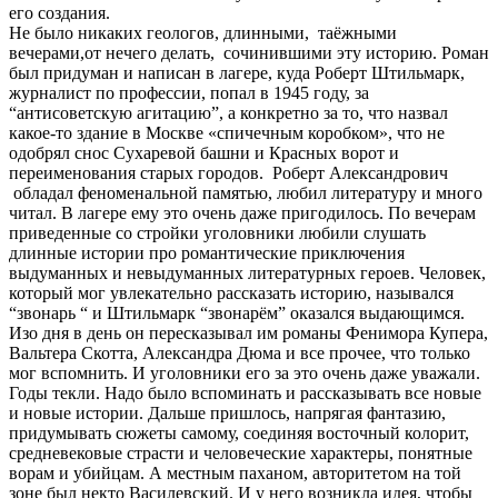
его создания.
Не было никаких геологов, длинными, таёжными
вечерами,от нечего делать, сочинившими эту историю. Роман
был придуман и написан в лагере, куда Роберт Штильмарк,
журналист по профессии, попал в 1945 году, за
“антисоветскую агитацию”, а конкретно за то, что назвал
какое-то здание в Москве «спичечным коробком», что не
одобрял снос Сухаревой башни и Красных ворот и
переименования старых городов. Роберт Александрович
обладал феноменальной памятью, любил литературу и много
читал. В лагере ему это очень даже пригодилось. По вечерам
приведенные со стройки уголовники любили слушать
длинные истории про романтические приключения
выдуманных и невыдуманных литературных героев. Человек,
который мог увлекательно рассказать историю, назывался
“звонарь “ и Штильмарк “звонарём” оказался выдающимся.
Изо дня в день он пересказывал им романы Фенимора Купера,
Вальтера Скотта, Александра Дюма и все прочее, что только
мог вспомнить. И уголовники его за это очень даже уважали.
Годы текли. Надо было вспоминать и рассказывать все новые
и новые истории. Дальше пришлось, напрягая фантазию,
придумывать сюжеты самому, соединяя восточный колорит,
средневековые страсти и человеческие характеры, понятные
ворам и убийцам. А местным паханом, авторитетом на той
зоне был некто Василевский. И у него возникла идея, чтобы