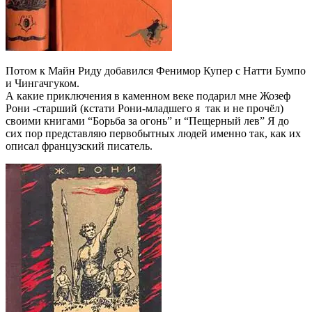
Потом к Майн Риду добавился Фенимор Купер с Натти Бумпо
и Чингачгуком.
А какие приключения в каменном веке подарил мне Жозеф
Рони -старший (кстати Рони-младшего я так и не прочёл)
своими книгами “Борьба за огонь” и “Пещерный лев” Я до
сих пор представляю первобытных людей именно так, как их
описал французский писатель.