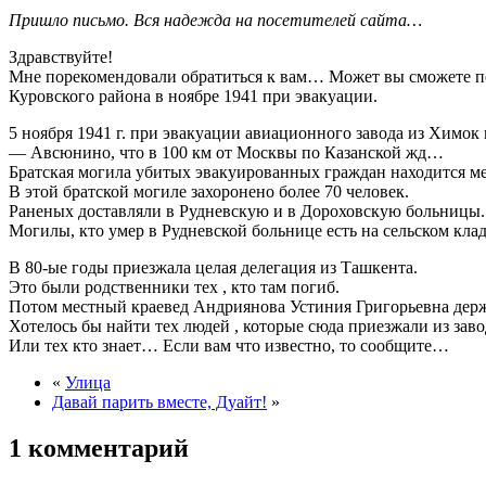
Пришло письмо. Вся надежда на посетителей сайта…
Здравствуйте!
Мне порекомендовали обратиться к вам… Может вы сможете по
Куровского района в ноябре 1941 при эвакуации.
5 ноября 1941 г. при эвакуации авиационного завода из Химо
— Авсюнино, что в 100 км от Москвы по Казанской жд…
Братская могила убитых эвакуированных граждан находится 
В этой братской могиле захоронено более 70 человек.
Раненых доставляли в Рудневскую и в Дороховскую больницы.
Могилы, кто умер в Рудневской больнице есть на сельском кла
В 80-ые годы приезжала целая делегация из Ташкента.
Это были родственники тех , кто там погиб.
Потом местный краевед Андриянова Устиния Григорьевна держал
Хотелось бы найти тех людей , которые сюда приезжали из заво
Или тех кто знает… Если вам что известно, то сообщите…
«
Улица
Давай парить вместе, Дуайт!
»
1 комментарий