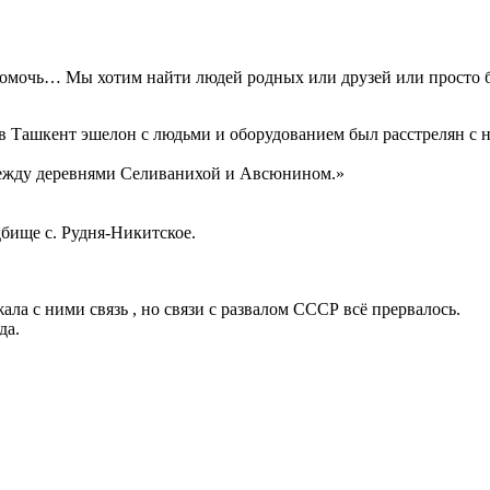
мочь… Мы хотим найти людей родных или друзей или просто бл
к в Ташкент эшелон с людьми и оборудованием был расстрелян с
между деревнями Селиванихой и Авсюнином.»
дбище с. Рудня-Никитское.
а с ними связь , но связи с развалом СССР всё прервалось.
да.