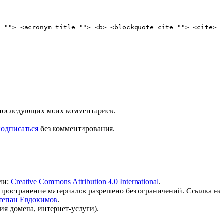
e=""> <acronym title=""> <b> <blockquote cite=""> <cite>
ля последующих моих комментариев.
подписаться
без комментирования.
ии:
Creative Commons Attribution 4.0 International
.
 распространение материалов разрешено без ограничений. Ссылка н
тепан Евдокимов
.
ия домена, интернет-услуги).