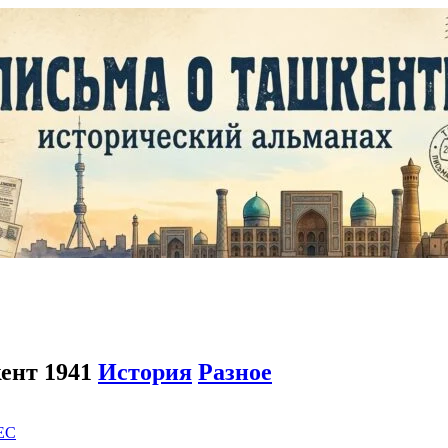
кент 1941
История
Разное
EC