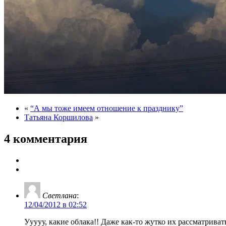
«
“А мы тоже имеем отношение к празднику”
Татьяна Коршилова
»
4 комментария
Светлана
:
12/04/2012 в 02:52
Ууууу, какие облака!! Даже как-то жутко их рассматриват