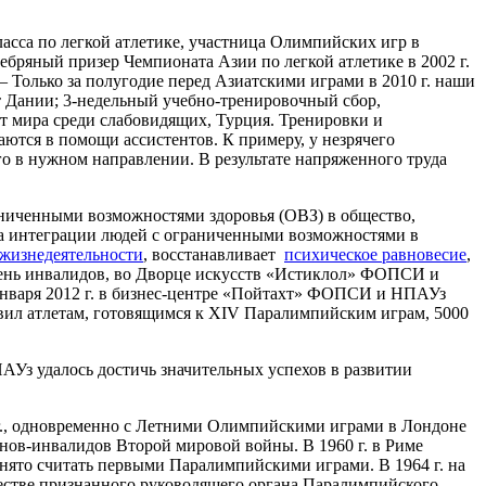
асса по легкой атлетике, участница Олимпийских игр в
еребряный призер Чемпионата Азии по легкой атлетике в 2002 г.
– Только за полугодие перед Азиатскими играми в 2010 г. наши
 Дании; 3-недельный учебно-тренировочный сбор,
 мира среди слабовидящих, Турция. Тренировки и
тся в помощи ассистентов. К примеру, у незрячего
го в нужном направлении. В результате напряженного труда
ниченными возможностями здоровья (ОВЗ) в общество,
ка интеграции людей с ограниченными возможностями в
жизнедеятельности
, восстанавливает
психическое равновесие
,
 День инвалидов, во Дворце искусств «Истиклол» ФОПСИ и
 января 2012 г. в бизнес-центре «Пойтахт» ФОПСИ и НПАУз
вил атлетам, готовящимся к XIV Паралимпийским играм, 5000
АУз удалось достичь значительных успехов в развитии
г., одновременно с Летними Олимпийскими играми в Лондоне
нов-инвалидов Второй мировой войны. В 1960 г. в Риме
нято считать первыми Паралимпийскими играми. В 1964 г. на
ачестве признанного руководящего органа Паралимпийского