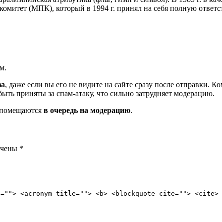
итет (МПК), который в 1994 г. принял на себя полную ответс
м.
за
, даже если вы его не видите на сайте сразу после отправки. 
ть приняты за спам-атаку, что сильно затрудняет модерацию.
и помещаются
в очередь на модерацию
.
ечены
*
e=""> <acronym title=""> <b> <blockquote cite=""> <cite>