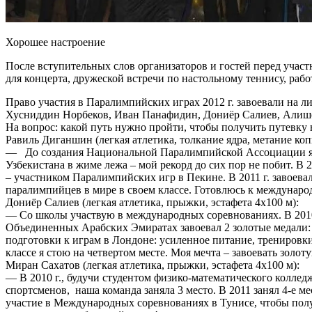
Хорошее настроение
После вступительных слов организаторов и гостей перед учас
для концерта, дружеской встречи по настольному теннису, ра
Право участия в Паралимпийских играх 2012 г. завоевали на
Хусниддин Норбеков, Иван Панафидин, Дониёр Салиев, Алишер
На вопрос: какой путь нужно пройти, чтобы получить путевк
Равиль Диганшин (легкая атлетика, толкание ядра, метание коп
— До создания Национальной Паралимпийской Ассоциации я в
Узбекистана в жиме лежа – мой рекорд до сих пор не побит. В 
– участником Паралимпийских игр в Пекине. В 2011 г. завоева
паралимпийцев в мире в своем классе. Готовлюсь к международ
Дониёр Салиев (легкая атлетика, прыжки, эстафета 4х100 м):
— Со школы участвую в международных соревнованиях. В 2010 г
Объединенных Арабских Эмиратах завоевал 2 золотые медали:
подготовки к играм в Лондоне: усиленное питание, тренировки
классе я стою на четвертом месте. Моя мечта – завоевать золо
Миран Сахатов (легкая атлетика, прыжки, эстафета 4х100 м):
— В 2010 г., будучи студентом физико-математического колле
спортсменов, наша команда заняла 3 место. В 2011 занял 4-е 
участие в Международных соревнованиях в Тунисе, чтобы полу