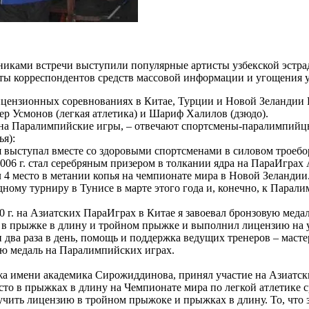
тниками встречи выступили популярные артисты узбекской эстра
боты корреспондентов средств массовой информации и угощения 
 лицензионных соревнованиях в Китае, Турции и Новой Зеланди
 Усмонов (легкая атлетика) и Шариф Халилов (дзюдо).
у на Паралимпийские игры, – отвечают спортсмены-паралимпийц
ья):
ыступал вместе со здоровыми спортсменами в силовом троебор
2006 г. стал серебряным призером в толкании ядра на ПараИграх
л 4 место в метании копья на чемпионате мира в Новой Зеландии
ному турниру в Тунисе в марте этого года и, конечно, к Парал
. на Азиатских ПараИграх в Китае я завоевал бронзовую медаль
 в прыжке в длину и тройном прыжке и выполнил лицензию на у
 два раза в день, помощь и поддержка ведущих тренеров – маст
тую медаль на Паралимпийских играх.
джа имени академика Сирожиддинова, принял участие на Азиатск
место в прыжках в длину на Чемпионате мира по легкой атлетик
чить лицензию в тройном прыжоке и прыжках в длину. То, что з