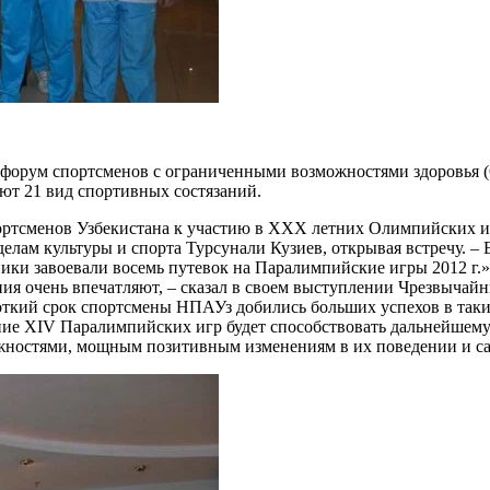
рум спортсменов с ограниченными возможностями здоровья (ОВ
ют 21 вид спортивных состязаний.
ортсменов Узбекистана к участию в XXX летних Олимпийских и
лам культуры и спорта Турсунали Кузиев, открывая встречу. – Е
нники завоевали восемь путевок на Паралимпийские игры 2012 г.»
ия очень впечатляют, – сказал в своем выступлении Чрезвыча
роткий срок спортсмены НПАУз добились больших успехов в таких
ние XIV Паралимпийских игр будет способствовать дальнейшему
жностями, мощным позитивным изменениям в их поведении и с