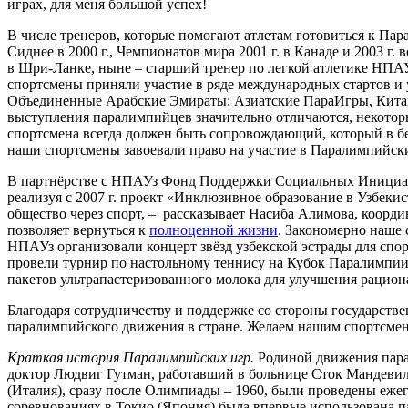
играх, для меня большой успех!
В числе тренеров, которые помогают атлетам готовиться к Пар
Сиднее в 2000 г., Чемпионатов мира 2001 г. в Канаде и 2003 г.
в Шри-Ланке, ныне – старший тренер по легкой атлетике НПАУз
спортсмены приняли участие в ряде международных стартов и
Объединенные Арабские Эмираты; Азиатские ПараИгры, Китай
выступления паралимпийцев значительно отличаются, некотор
спортсмена всегда должен быть сопровождающий, который в бе
наши спортсмены завоевали право на участие в Паралимпийск
В партнёрстве с НПАУз Фонд Поддержки Социальных Инициати
реализуя с 2007 г. проект «Инклюзивное образование в Узбе
общество через спорт, – рассказывает Насиба Алимова, коорд
позволяет вернуться к
полноценной жизни
. Закономерно наше
НПАУз организовали концерт звёзд узбекской эстрады для спо
провели турнир по настольному теннису на Кубок Паралимпии
пакетов ультрапастеризованного молока для улучшения рацион
Благодаря сотрудничеству и поддержке со стороны государст
паралимпийского движения в стране. Желаем нашим спортсме
Краткая история Паралимпийских игр.
Родиной движения пара
доктор Людвиг Гутман, работавший в больнице Сток Мандевиль
(Италия), сразу после Олимпиады – 1960, были проведены еж
соревнованиях в Токио (Япония) была впервые использована па