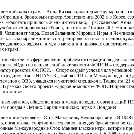
алимпийским играм, – Анна Казакова, мастер международного кл
 во Франции, бронзовый призер Азиатских игр 2002 г. в Корее, с
. «Работать пришлось очень интенсивно, – рассказывает Анна. ­
 учебно-тренировочных сборов, таких как: Открытый Чемпионат
; Чемпионат мира, Новая Зеландия; Мировые Игры и Чемпионат
ые классы паралимпийцев на тренировках и выступлениях нуждаю
ге движется рядом с ним, а в метании и прыжках ориентирует е
их играх!»
в работает в сфере решения проблем интеграции людей с огра
кистане». «Одно из направлений деятельности ФОПСИ – поддерж
инатор проектов ФОПСИ. – Спорт создаёт условия для успешной
 сотрудничество с НПАУз. 3 декабря 2011 г., в Международный
ртсменов с ОВЗ, учащихся и учителей спецшкол г. Ташкента. 21
. В рамках своего проекта «Здоровое молоко» ФОПСИ предоста
а питания».
венных органов, общественных и международных организаций НП
нам победы в Летних Паралимпийских играх в Лондоне!
лимпийцев является Сток Мандевиль, Великобритания. В 1948 
, организовал спортивные соревнования для британских ветера
егодные Международные Сток-Мандевильские игры, которые при
ралимпийская атрибутика (флаг, гимн и символ). В 1989 г. в к