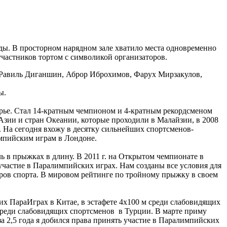
ды. В просторном нарядном зале хватило места одновременно
участников тортом с символикой организаторов.
и Равиль Диганшин, Аброр Иброхимов, Фарух Мирзакулов,
ы.
ье. Стал 14-кратным чемпионом и 4-кратным рекордсменом
 Азии и стран Океании, которые проходили в Малайзии, в 2008
. На сегодня вхожу в десятку сильнейших спортсменов-
импийским играм в Лондоне.
 в прыжках в длину. В 2011 г. на Открытом чемпионате в
частие в Паралимпийских играх. Нам созданы все условия для
еров спорта. В мировом рейтинге по тройному прыжку в своем
их ПараИграх в Китае, в эстафете 4х100 м среди слабовидящих
е среди слабовидящих спортсменов в Турции. В марте приму
а 2,5 года я добился права принять участие в Паралимпийских