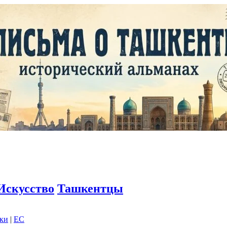
Искусство
Ташкентцы
дки
|
EC