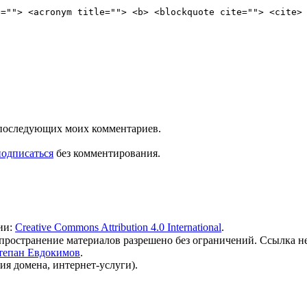
e=""> <acronym title=""> <b> <blockquote cite=""> <cite>
ля последующих моих комментариев.
подписаться
без комментирования.
ии:
Creative Commons Attribution 4.0 International
.
 распространение материалов разрешено без ограничений. Ссылка н
тепан Евдокимов
.
ия домена, интернет-услуги).