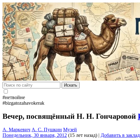
Искать
#нетвойне
#bizgatozahavokerak
Вечер, посвящённый Н. Н. Гончаровой
А. Маркевич
А. С. Пушкин
Музей
Понедельник, 30 января, 2012
(15 лет назад)
|
Добавить в закла