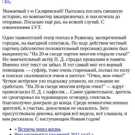
|
EC
Уважаемый г-н Скляревский! Пыталась послать смешную
историю, но компьютер закапризничал, и она исчезла до
отправки. Посылаю ещё раз, на всякий случай. С
извинениями LVT.
Один ташкентский театр поехал в Развилку, засекреченный
городок, на выездной спектакль. По ходу действия честный
партиец (абсолютно положительный персонаж) должен был
выкрикнуть:
На 20-м съезде партии многим открыли глаза!
Но замечательный актёр П. Д. страдал провалами в памяти.
Именно этот текст он забыл. В тот самый миг его верный
помощник — суфлёр, тоже очень старенький, ползал по полу
в поисках свалившихся очков и шептал:
Очки, мои очки!
Чуткое актёрское ухо подсказку уловило, но сознание не
сработало.
На 20-м съезде многим втёрли очки!
— вдруг
провозгласил П. Д. с пафосом… Самое удивительное, зритель
не среагировал на чудовищную оговорку, спектакль
благополучно доиграли до конца. Среди немногочисленных
зрителей, к счастью, доносчиков не оказалось. Зато
присутствовала девочка, которая всё видела, всё слышала, и
вам рассказала. С наступающим Новым годом!
«
Встреча через жизнь
Чем запомнится уходящий 2011 год?
»