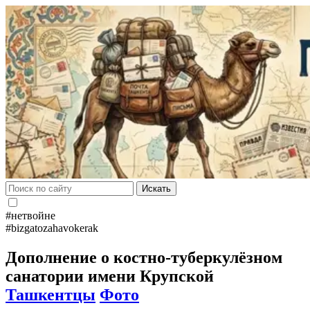
Искать
#нетвойне
#bizgatozahavokerak
Дополнение о костно-туберкулёзном
санатории имени Крупской
Ташкентцы
Фото