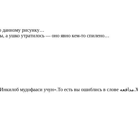
по данному рисунку…
ты, а ушко утратилось — оно явно кем-то спилено…
 ошиблись в слове مدافعه.Хотя это смысла предложение не меняет.По русски переводиться