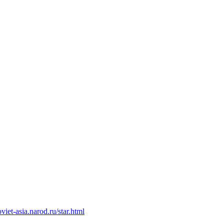
oviet-asia.narod.ru/star.html