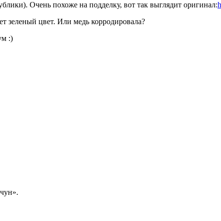
блики). Очень похоже на подделку, вот так выглядит оригинал:
h
ет зеленый цвет. Или медь корродировала?
м :)
чун».