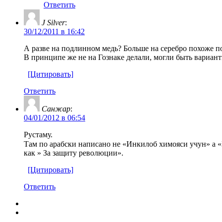
Ответить
J Silver
:
30/12/2011 в 16:42
А разве на подлинном медь? Больше на серебро похоже 
В принципе же не на Гознаке делали, могли быть вариан
[Цитировать]
Ответить
Санжар
:
04/01/2012 в 06:54
Рустаму.
Там по арабски написано не «Инкилоб химояси учун» а «Инкилоб мудофааси учун».То есть вы
как » За защиту революции».
[Цитировать]
Ответить