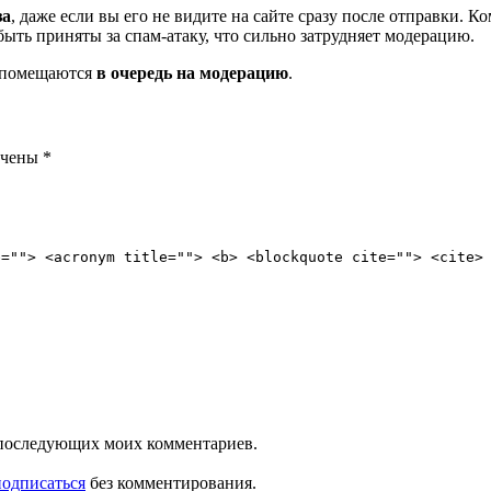
за
, даже если вы его не видите на сайте сразу после отправки. 
ть приняты за спам-атаку, что сильно затрудняет модерацию.
и помещаются
в очередь на модерацию
.
ечены
*
e=""> <acronym title=""> <b> <blockquote cite=""> <cite>
ля последующих моих комментариев.
подписаться
без комментирования.