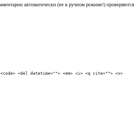
Комментарии автоматически (не в ручном режиме!) проверяются
 <code> <del datetime=""> <em> <i> <q cite=""> <s>