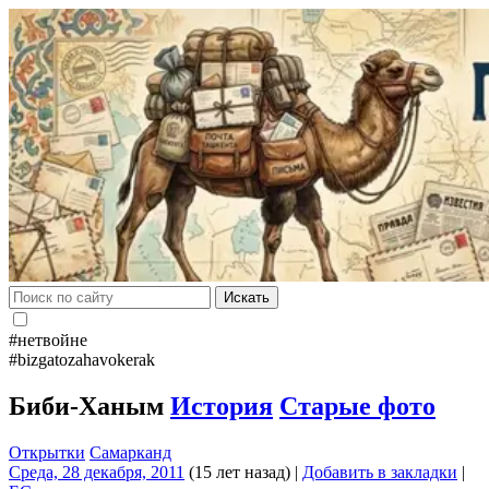
Искать
#нетвойне
#bizgatozahavokerak
Биби-Ханым
История
Старые фото
Открытки
Самарканд
Среда, 28 декабря, 2011
(15 лет назад)
|
Добавить в закладки
|