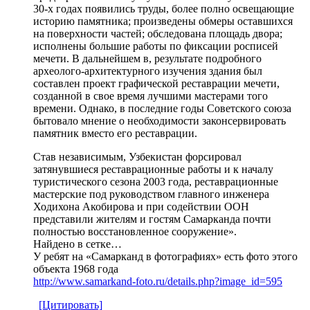
30-х годах появились труды, более полно освещающие
историю памятника; произведены обмеры оставшихся
на поверхности частей; обследована площадь двора;
исполнены большие работы по фиксации росписей
мечети. В дальнейшем в, результате подробного
археолого-архитектурного изучения здания был
составлен проект графической реставрации мечети,
созданной в свое время лучшими мастерами того
времени. Однако, в последние годы Советского союза
бытовало мнение о необходимости законсервировать
памятник вместо его реставрации.
Став независимым, Узбекистан форсировал
затянувшиеся реставрационные работы и к началу
туристического сезона 2003 года, реставрационные
мастерские под руководством главного инженера
Ходихона Акобирова и при содействии ООН
представили жителям и гостям Самарканда почти
полностью восстановленное сооружение».
Найдено в сетке…
У ребят на «Самарканд в фотографиях» есть фото этого
объекта 1968 года
http://www.samarkand-foto.ru/details.php?image_id=595
[Цитировать]