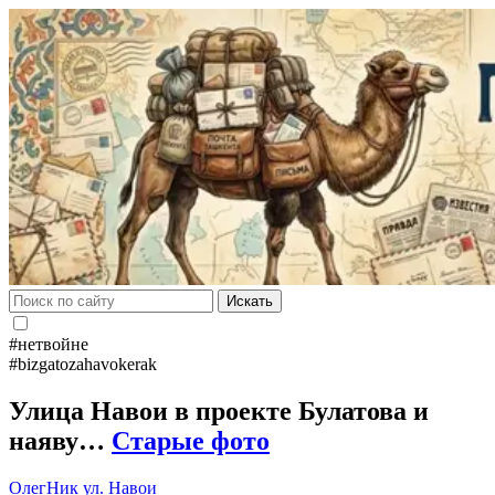
Искать
#нетвойне
#bizgatozahavokerak
Улица Навои в проекте Булатова и
наяву…
Старые фото
ОлегНик
ул. Навои