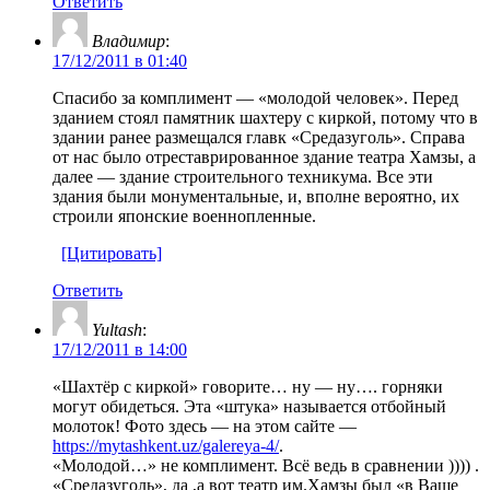
Ответить
Владимир
:
17/12/2011 в 01:40
Спасибо за комплимент — «молодой человек». Перед
зданием стоял памятник шахтеру с киркой, потому что в
здании ранее размещался главк «Средазуголь». Справа
от нас было отреставрированное здание театра Хамзы, а
далее — здание строительного техникума. Все эти
здания были монументальные, и, вполне вероятно, их
строили японские военнопленные.
[Цитировать]
Ответить
Yultash
:
17/12/2011 в 14:00
«Шахтёр с киркой» говорите… ну — ну…. горняки
могут обидеться. Эта «штука» называется отбойный
молоток! Фото здесь — на этом сайте —
https://mytashkent.uz/galereya-4/
.
«Молодой…» не комплимент. Всё ведь в сравнении )))) .
«Средазуголь», да ,а вот театр им.Хамзы был «в Ваше