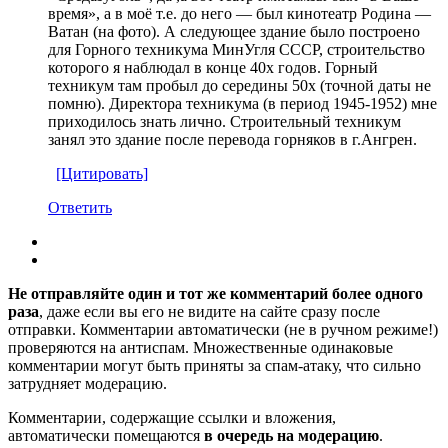
время», а в моё т.е. до него — был кинотеатр Родина —
Ватан (на фото). А следующее здание было построено
для Горного техникума МинУгля СССР, строительство
которого я наблюдал в конце 40х годов. Горный
техникум там пробыл до середины 50х (точной даты не
помню). Директора техникума (в период 1945-1952) мне
приходилось знать лично. Строительный техникум
занял это здание после перевода горняков в г.Ангрен.
[Цитировать]
Ответить
Не отправляйте один и тот же комментарий более одного
раза
, даже если вы его не видите на сайте сразу после
отправки. Комментарии автоматически (не в ручном режиме!)
проверяются на антиспам. Множественные одинаковые
комментарии могут быть приняты за спам-атаку, что сильно
затрудняет модерацию.
Комментарии, содержащие ссылки и вложения,
автоматически помещаются
в очередь на модерацию
.