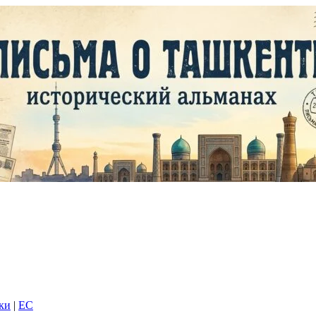
дки
|
EC