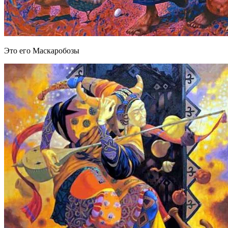
Это его Маскаробозы