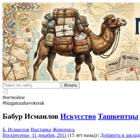
Искать
#нетвойне
#bizgatozahavokerak
Бабур Исмаилов
Искусство
Ташкентцы
Б. Исмаилов
Выставка
Живопись
Воскресенье, 11 декабря, 2011
(15 лет назад)
|
Добавить в закла