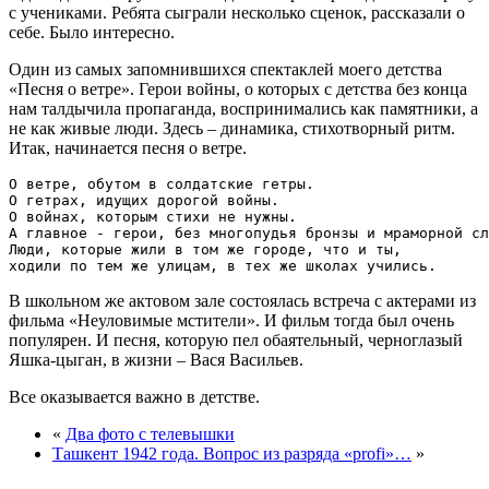
с учениками. Ребята сыграли несколько сценок, рассказали о
себе. Было интересно.
Один из самых запомнившихся спектаклей моего детства
«Песня о ветре». Герои войны, о которых с детства без конца
нам талдычила пропаганда, воспринимались как памятники, а
не как живые люди. Здесь – динамика, стихотворный ритм.
Итак, начинается песня о ветре.
О ветре, обутом в солдатские гетры.

О гетрах, идущих дорогой войны.

О войнах, которым стихи не нужны.

А главное - герои, без многопудья бронзы и мраморной сл
Люди, которые жили в том же городе, что и ты,

В школьном же актовом зале состоялась встреча с актерами из
фильма «Неуловимые мстители». И фильм тогда был очень
популярен. И песня, которую пел обаятельный, черноглазый
Яшка-цыган, в жизни – Вася Васильев.
Все оказывается важно в детстве.
«
Два фото с телевышки
Ташкент 1942 года. Вопрос из разряда «profi»…
»