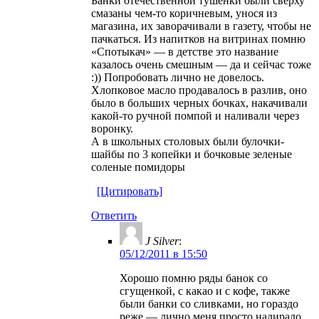
Банки отечественной тушенки были сверху
смазаны чем-то коричневым, унося из
магазина, их заворачивали в газету, чтобы не
пачкаться. Из напитков на витринах помню
«Спотыкач» — в детстве это название
казалось очень смешным — да и сейчас тоже
:)) Попробовать лично не довелось.
Хлопковое масло продавалось в разлив, оно
было в больших черных бочках, накачивали
какой-то ручной помпой и наливали через
воронку.
А в школьных столовых были булочки-
шайбы по 3 копейки и бочковые зеленые
соленые помидоры
[Цитировать]
Ответить
J Silver
:
05/12/2011 в 15:50
Хорошо помню ряды банок со
сгущенкой, с какао и с кофе, также
были банки со сливками, но гораздо
реже — лично меня просто надирало