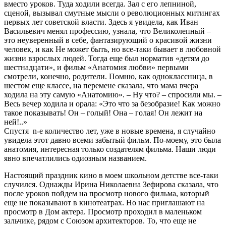
вместо уроков. Туда ходили всегда. Зал с его лепниной,
сценой, вызывал смутные мысли о революционных митингах
первых лет советской власти. Здесь я увидела, как Иван
Васильевич менял профессию, узнала, что Великолепный –
это неуверенный в себе, фантазирующий о красивой жизни
человек, и как Не может быть, но все-таки бывает в любовной
жизни взрослых людей. Тогда еще был норматив «детям до
шестнадцати», и фильм «Анатомия любви» первыми
смотрели, конечно, родители. Помню, как одноклассница, в
шестом еще классе, на перемене сказала, что мама вчера
ходила на эту самую «Анатомию». – Ну что? – спросили мы. –
Весь вечер ходила и орала: «Это что за безобразие! Как можно
такое показывать! Он – голый! Она – голая! Он лежит на
ней!..»
Спустя n-е количество лет, уже в новые времена, я случайно
увидела этот давно всеми забытый фильм. По-моему, это была
анатомия, интересная только создателям фильма. Наши люди
явно впечатлились одиозным названием.
Настоящий праздник кино в моем школьном детстве все-таки
случился. Однажды Ирина Николаевна Зефирова сказала, что
после уроков пойдем на просмотр нового фильма, который
еще не показывают в кинотеатрах. Но нас приглашают на
просмотр в Дом актера. Просмотр проходил в маленьком
зальчике, рядом с Союзом архитекторов. То, что еще не