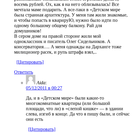
восемь рублей. Ох, как я на него облизывалась! Все
мечтала маме подарить. А все-таки в «Детском мире
была странная архитектура. У меня там жили знакомые,
и чтобы попасть в кварируЮ, нужно было идти по
одному большому общему балкону. Рай для
домушников!
В сером доме на правой стороне жили мой
одноклассник и писатель Олег Сидельников. А
консерватория…. А меня однажды на Дарханге тоже
милиционер расек, и рупь штрафа взял,..
[Цитировать]
Ответить
Aida
:
05/12/2011 в 00:27
Да, и в «Детском мире» были какие-то
многокомнатные квартиры (или большой
площади, что ли) в «слепой кишке» — в здании
слева, изгиб в конце. Да что я пишу были, и сейчас
они есть
[Цитировать]