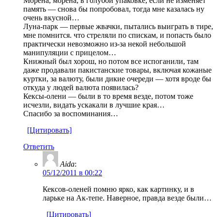
Морена, морена, в голубой упаковке, если не изменяет
память — снова бы попробовал, тогда мне казалась ну
очень вкусной…
Луна-парк — первые жвачки, пытались выиграть в тире,
мне помнится. что стреляли по спискам, и попасть было
практически невозможно из-за некой небольшой
манипуляции с прицелом…
Книжный был хорош, но потом все испоганили, там
даже продавали пакистанские товары, включая кожаные
куртки, за валюту, были дикие очереди — хотя вроде бы
откуда у людей валюта появилась?
Кексы-олени — были в то время везде, потом тоже
исчезли, видать ускакали в лучшие края…
Спасибо за воспоминания…
[Цитировать]
Ответить
Aida
:
05/12/2011 в 00:22
Кексов-оленей помню ярко, как картинку, и в
ларьке на Ак-тепе. Наверное, правда везде были…
[Цитировать]