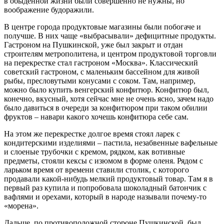
в обыденной жизни были совершенно не нужны, но
воображение будоражили.
В центре города продуктовые магазины были побогаче и
получше. В них чаще «выбрасывали» дефицитные продукты.
Гастроном на Пушкинской, уже был закрыт и отдан
строителям метрополитена, и центром продуктовой торговли
на перекрестке стал гастроном «Москва». Классический
советский гастроном, с маленьким бассейном для живой
рыбы, пресловутыми конусами с соком. Там, например,
можно было купить венгерский конфитюр. Конфитюр был,
конечно, вкусный, хотя сейчас мне не очень ясно, зачем надо
было давиться в очереди за конфитюром при таком обилии
фруктов – навари какого хочешь конфитюра себе сам.
На этом же перекрестке долгое время стоял ларек с
кондитерскими изделиями – пастила, незабвенные вафельные
и слоеные трубочки с кремом, рядком, как вотивные
предметы, стояли кексы с изюмом в форме оленя. Рядом с
ларьком время от времени ставили столик, с которого
продавали какой-нибудь мелкий продуктовый товар. Там я в
первый раз купила и попробовала шоколадный батончик с
вафлями и орехами, который в народе называли почему-то
«морена».
Дальше, по противоположной стороне Пушкинской, был