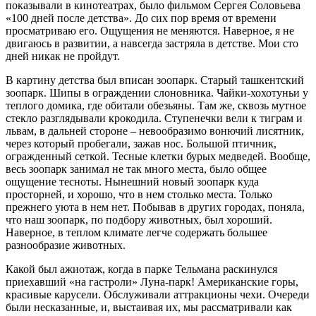
показывали в кинотеатрах, было фильмом Сергея Соловьева
«100 дней после детства». До сих пор время от времени
просматриваю его. Ощущения не меняются. Наверное, я не
двигаюсь в развитии, а навсегда застряла в детстве. Мои сто
дней никак не пройдут.
В картину детства был вписан зоопарк. Старый ташкентский
зоопарк. Шипы в ограждении слоновника. Чайки-хохотуньи у
теплого домика, где обитали обезьяны. Там же, сквозь мутное
стекло разглядывали крокодила. Ступенечки вели к тиграм и
львам, в дальней стороне – невообразимо вонючий лисятник,
через который пробегали, зажав нос. Большой птичник,
огражденный сеткой. Тесные клетки бурых медведей. Вообще,
весь зоопарк занимал не так много места, было общее
ощущение тесноты. Нынешний новый зоопарк куда
просторней, и хорошо, что в нем столько места. Только
прежнего уюта в нем нет. Побывав в других городах, поняла,
что наш зоопарк, по подбору животных, был хороший.
Наверное, в теплом климате легче содержать большее
разнообразие животных.
Какой был ажиотаж, когда в парке Тельмана раскинулся
приехавший «на гастроли» Луна-парк! Американские горы,
красивые карусели. Обслуживали аттракционы чехи. Очереди
были несказанные, и, выстаивая их, мы рассматривали как