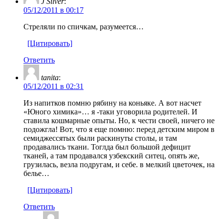
J Silver
:
05/12/2011 в 00:17
Стреляли по спичкам, разумеется…
[Цитировать]
Ответить
tanita
:
05/12/2011 в 02:31
Из напитков помню рябину на коньяке. А вот насчет
«Юного химика»… я -таки уговорила родителей. И
ставила кошмарные опыты. Но, к чести своей, ничего не
подожгла! Вот, что я еще помню: перед детским миром в
семиджессятых были раскинуты столы, и там
продавались ткани. Тоглда был большой дефицит
тканей, а там продавался узбекский ситец, опять же,
грузилась, везла подругам, и себе. в мелкий цветочек, на
белье…
[Цитировать]
Ответить