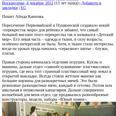
Воскресенье, 4 декабря, 2011
(15 лет назад)
|
Добавить в
закладки
|
EC
Пишет Айида Каипова.
Пересечение Первомайской и Пушкинской создавало некий
«перекресток мира» для ребенка и забавно, что самый
большой магазин этого перекрестка так и назывался «Детский
мир». Его левая часть – одежда и ткани, в силу возраста,
особенно интересной не была. Хотя, и ткани стали интересны,
когда на уроках труда началось «серьезное» шитье – блузки,
платья.
Правая сторона начиналась отделами игрушек. Куклы и
машины, дальше отдел «самообслуживания» пластмассовых
игрушек, где весь этот странный пластмассовый мир лежал в
открытой выкладке. Всегда стояли жетские манежи как
большие корзины для разноцветных мячей. Это были
резиновые разноцветные мячи, каждый в сеточке. Потом шла
школьная и нешкольная канцелярия. Дальше совершенно
волшебный для меня отдел, где продавались разнообразные
конструкторы, модели, наборы «Юный химик».