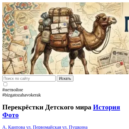
Искать
#нетвойне
#bizgatozahavokerak
Перекрёстки Детского мира
История
Фото
А. Каипова
ул. Первомайская
ул. Пушкина