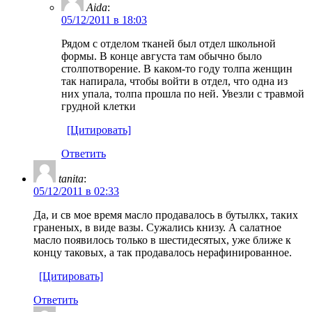
Aida
:
05/12/2011 в 18:03
Рядом с отделом тканей был отдел школьной
формы. В конце августа там обычно было
столпотворение. В каком-то году толпа женщин
так напирала, чтобы войти в отдел, что одна из
них упала, толпа прошла по ней. Увезли с травмой
грудной клетки
[Цитировать]
Ответить
tanita
:
05/12/2011 в 02:33
Да, и св мое время масло продавалось в бутылкх, таких
граненых, в виде вазы. Сужались книзу. А салатное
масло появилось только в шестидесятых, уже ближе к
концу таковых, а так продавалось нерафинированное.
[Цитировать]
Ответить