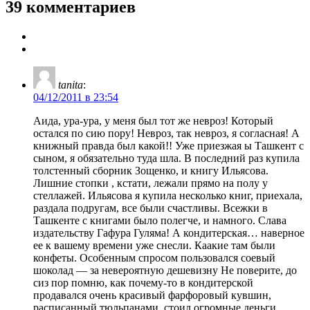
39 комментариев
tanita
:
04/12/2011 в 23:54
Аида, ура-ура, у меня был тот же невроз! Который
остался по сию пору! Невроз, так невроз, я согласная! А
книжный правда был какой!! Уже приезжая ы Ташкент с
сыном, я обязательно туда шла. В последний раз купила
толстенный сборник Зощенко, и книгу Ильясова.
Лишние стопки , кстати, лежали прямо на полу у
стеллажей. Ильясова я купила несколько книг, приехала,
раздала подругам, все были счастливы. Всежки в
Ташкенте с книгами было полегче, и намного. Слава
издательству Гафура Гуляма! А кондитерская… наверное
ее к вашему времени уже снесли. Каакие там были
конфеты. Особенным спросом пользовался соевый
шоколад — за невероятную дешевизну Не поверите, до
сиз пор помню, как почему-то в кондитерской
продавался очень красивый фарфоровый кувшин,
расписанный тюльпанами. стоил огромные деньги,