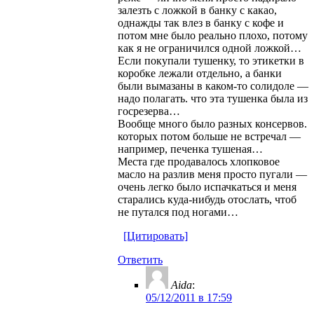
залезть с ложкой в банку с какао,
однажды так влез в банку с кофе и
потом мне было реально плохо, потому
как я не ограничился одной ложкой…
Если покупали тушенку, то этикетки в
коробке лежали отдельно, а банки
были вымазаны в каком-то солидоле —
надо полагать. что эта тушенка была из
госрезерва…
Вообще много было разных консервов.
которых потом больше не встречал —
например, печенка тушеная…
Места где продавалось хлопковое
масло на разлив меня просто пугали —
очень легко было испачкаться и меня
старались куда-нибудь отослать, чтоб
не путался под ногами…
[Цитировать]
Ответить
Aida
:
05/12/2011 в 17:59