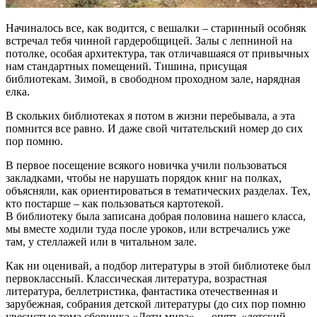
Начиналось все, как водится, с вешалки – старинный особняк
встречал тебя чинной гардеробщицей. Залы с лепниной на
потолке, особая архитектура, так отличавшаяся от привычных
нам стандартных помещений. Тишина, присущая
библиотекам. Зимой, в свободном проходном зале, нарядная
елка.
В скольких библиотеках я потом в жизни перебывала, а эта
помнится все равно. И даже свой читательский номер до сих
пор помню.
В первое посещение всякого новичка учили пользоваться
закладками, чтобы не нарушать порядок книг на полках,
объясняли, как ориентироваться в тематических разделах. Тех,
кто постарше – как пользоваться картотекой.
В библиотеку была записана добрая половина нашего класса,
мы вместе ходили туда после уроков, или встречались уже
там, у стеллажей или в читальном зале.
Как ни оценивай, а подбор литературы в этой библиотеке был
первоклассный. Классическая литература, возрастная
литература, беллетристика, фантастика отечественная и
зарубежная, собрания детской литературы (до сих пор помню
увесистые тома сборника «Дети мира» — опять «детский