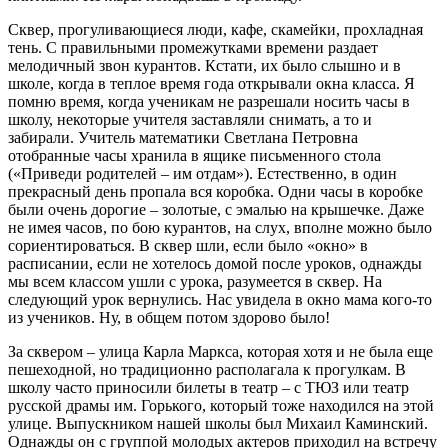
Сквер, прогуливающиеся люди, кафе, скамейки, прохладная
тень. С правильными промежутками времени раздает
мелодичный звон курантов. Кстати, их было слышно и в
школе, когда в теплое время года открывали окна класса. Я
помню время, когда ученикам не разрешали носить часы в
школу, некоторые учителя заставляли снимать, а то и
забирали. Учитель математики Светлана Петровна
отобранные часы хранила в ящике письменного стола
(«Приведи родителей – им отдам»). Естественно, в один
прекрасный день пропала вся коробка. Одни часы в коробке
были очень дорогие – золотые, с эмалью на крышечке. Даже
не имея часов, по бою курантов, на слух, вполне можно было
сориентироваться. В сквер шли, если было «окно» в
расписании, если не хотелось домой после уроков, однажды
мы всем классом ушли с урока, разумеется в сквер. На
следующий урок вернулись. Нас увидела в окно мама кого-то
из учеников. Ну, в общем потом здорово было!
За сквером – улица Карла Маркса, которая хотя и не была еще
пешеходной, но традиционно располагала к прогулкам. В
школу часто приносили билеты в театр – с ТЮЗ или театр
русской драмы им. Горького, который тоже находился на этой
улице. Выпускником нашей школы был Михаил Каминский.
Однажды он с группой молодых актеров приходил на встречу