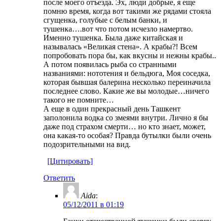
после моего отъезда. Эх, люди добрые, я еще
помню время, когда вот такими же рядами стояла
сгущенка, голубые с белым банки, и
тушенка….вот что потом исчезло намертво.
Именно тушенка. Была даже китайская и
называлась «Великая стена». А крабы?! Всем
попробовать пора бы, как вкусны и нежны крабы..
А потом появилась рыба со странными
названиями: нототения и бельдюга, Моя соседка,
которая бывшая балерина несколько переиначила
последнее слово. Какие же вы молодые…ничего
такого не помните…
А еще в один прекрасный день Ташкент
заполонила водка со змеями внутри. Лично я бы
даже под страхом смерти… но кто знает, может,
она какая-то особая? Правда бутылки были очень
подозрительными на вид.
[Цитировать]
Ответить
Aida
:
05/12/2011 в 01:19