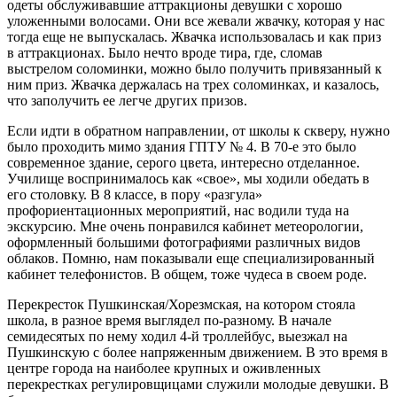
одеты обслуживавшие аттракционы девушки с хорошо
уложенными волосами. Они все жевали жвачку, которая у нас
тогда еще не выпускалась. Жвачка использовалась и как приз
в аттракционах. Было нечто вроде тира, где, сломав
выстрелом соломинки, можно было получить привязанный к
ним приз. Жвачка держалась на трех соломинках, и казалось,
что заполучить ее легче других призов.
Если идти в обратном направлении, от школы к скверу, нужно
было проходить мимо здания ГПТУ № 4. В 70-е это было
современное здание, серого цвета, интересно отделанное.
Училище воспринималось как «свое», мы ходили обедать в
его столовку. В 8 классе, в пору «разгула»
профориентационных мероприятий, нас водили туда на
экскурсию. Мне очень понравился кабинет метеорологии,
оформленный большими фотографиями различных видов
облаков. Помню, нам показывали еще специализированный
кабинет телефонистов. В общем, тоже чудеса в своем роде.
Перекресток Пушкинская/Хорезмская, на котором стояла
школа, в разное время выглядел по-разному. В начале
семидесятых по нему ходил 4-й троллейбус, выезжал на
Пушкинскую с более напряженным движением. В это время в
центре города на наиболее крупных и оживленных
перекрестках регулировщицами служили молодые девушки. В