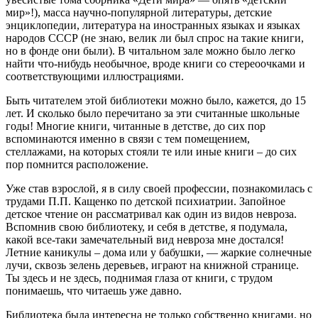
мир»!), масса научно-популярной литературы, детские
энциклопедии, литература на иностранных языках и языках
народов СССР (не знаю, велик ли был спрос на такие книги,
но в фонде они были). В читальном зале можно было легко
найти что-нибудь необычное, вроде книги со стереоочками и
соответствующими иллюстрациями.
Быть читателем этой библиотеки можно было, кажется, до 15
лет. И сколько было перечитано за эти считанные школьные
годы! Многие книги, читанные в детстве, до сих пор
вспоминаются именно в связи с тем помещением,
стеллажами, на которых стояли те или иные книги – до сих
пор помнится расположение.
Уже став взрослой, я в силу своей профессии, познакомилась с
трудами П.П. Кащенко по детской психиатрии. Запойное
детское чтение он рассматривал как один из видов невроза.
Вспомнив свою библиотеку, и себя в детстве, я подумала,
какой все-таки замечательный вид невроза мне достался!
Летние каникулы – дома или у бабушки, — жаркие солнечные
лучи, сквозь зелень деревьев, играют на книжной странице.
Ты здесь и не здесь, поднимая глаза от книги, с трудом
понимаешь, что читаешь уже давно.
Библиотека была интересна не только собственно книгами, но