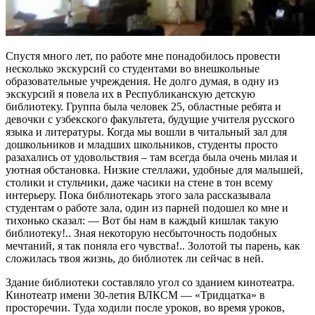
Спустя много лет, по работе мне понадобилось провести
несколько экскурсий со студентами во внешкольные
образовательные учреждения. Не долго думая, в одну из
экскурсий я повела их в Республиканскую детскую
библиотеку. Группа была человек 25, областные ребята и
девочки с узбекского факультета, будущие учителя русского
языка и литературы. Когда мы вошли в читальный зал для
дошкольников и младших школьников, студенты просто
разахались от удовольствия – там всегда была очень милая и
уютная обстановка. Низкие стеллажи, удобные для малышей,
столики и стульчики, даже часики на стене в тон всему
интерьеру. Пока библиотекарь этого зала рассказывала
студентам о работе зала, один из парней подошел ко мне и
тихонько сказал: — Вот бы нам в каждый кишлак такую
библиотеку!.. Зная некоторую несбыточность подобных
мечтаний, я так поняла его чувства!.. Золотой ты парень, как
сложилась твоя жизнь, до библиотек ли сейчас в ней.
Здание библиотеки составляло угол со зданием кинотеатра.
Кинотеатр имени 30-летия ВЛКСМ — «Тридцатка» в
просторечии. Туда ходили после уроков, во время уроков,