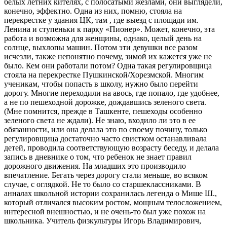
белых летних кителях, с полосатыми жезлами, они выглядели,
конечно, эффектно. Одна из них, помню, стояла на
перекрестке у здания ЦК, там , где выезд с площади им.
Ленина и ступеньки к парку «Пионер». Может, конечно, эта
работа и возможна для женщины, однако, целый день на
солнце, выхлопы машин. Потом эти девушки все разом
исчезли, также непонятно почему, зимой их кажется уже не
было. Кем они работали потом? Одна такая регулировщица
стояла на перекрестке Пушкинской/Хорезмской. Многим
ученикам, чтобы попасть в школу, нужно было перейти
дорогу. Многие переходили на авось, где попало, где удобнее,
а не по пешеходной дорожке, дождавшись зеленого света.
(Мне помнится, прежде в Ташкенте, пешеходы особенно
зеленого света не ждали). Не знаю, входило ли это в ее
обязанности, или она делала это по своему почину, только
регулировщица достаточно часто свистком останавливала
детей, проводила соответствующую возрасту беседу, и делала
запись в дневнике о том, что ребенок не знает правил
дорожного движения. На младших это производило
впечатление. Бегать через дорогу стали меньше, во всяком
случае, с оглядкой. Не то было со старшеклассниками. В
анналах школьной истории сохранилась легенда о Мише Ш.,
который отличался высоким ростом, мощным телосложением,
интересной внешностью, и не очень-то был уже похож на
школьника. Учитель физкультуры Игорь Владимирович,