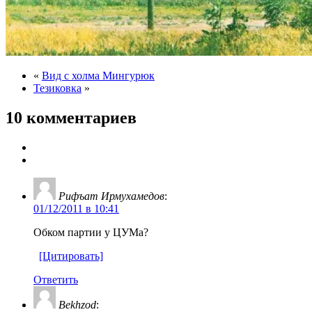
«
Вид с холма Мингурюк
Тезиковка
»
10 комментариев
Рифъат Ирмухамедов
:
01/12/2011 в 10:41
Обком партии у ЦУМа?
[Цитировать]
Ответить
Bekhzod
: