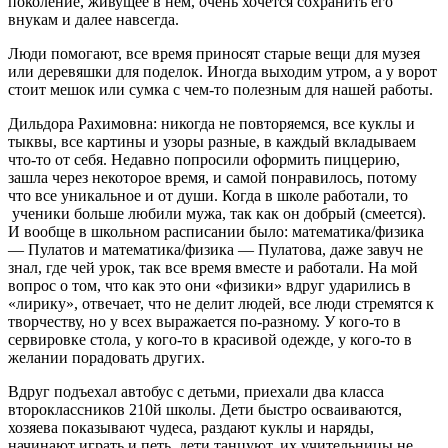
поколение, живущее в нем, очень хочется сохранить его
внукам и далее навсегда.
Люди помогают, все время приносят старые вещи для музея
или деревяшки для поделок. Иногда выходим утром, а у ворот
стоит мешок или сумка с чем-то полезным для нашей работы.
Дильдора Рахимовна: никогда не повторяемся, все куклы и
тыквы, все картины и узоры разные, в каждый вкладываем
что-то от себя. Недавно попросили оформить пиццерию,
зашла через некоторое время, и самой понравилось, потому
что все уникальное и от души. Когда в школе работали, то
ученики больше любили мужа, так как он добрый (смеется).
И вообще в школьном расписании было: математика/физика
— Пулатов и математика/физика — Пулатова, даже завуч не
знал, где чей урок, так все время вместе и работали. На мой
вопрос о том, что как это они «физики» вдруг ударились в
«лирику», отвечает, что не делит людей, все люди стремятся к
творчеству, но у всех выражается по-разному. У кого-то в
сервировке стола, у кого-то в красивой одежде, у кого-то в
желании порадовать других.
Вдруг подъехал автобус с детьми, приехали два класса
второклассников 210й школы. Дети быстро осваиваются,
хозяева показывают чудеса, раздают куклы и наряды,
начинают играть и петь, дети танцуют, их учительницы не