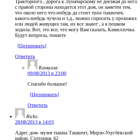
Тракторного , дорога к Луначарскому не доезжая до него
с правой стороны находится этот дом, он заметен тем,
что около него что-нибудь да стоит типа тыквочек.
какого-нибудь чучела и т.д., можно спросить у прохожих
или людей живущих там, их все знают , а я пешком
ходила. Вот, это все, что могу Вам сказать, Камиллочка.
Будут вопросы, пишите
[Цитировать]
Ответить
Камилла
:
09/08/2013 в 23:00
Спасибо большое!
[Цитировать]
Ответить
Ricks
:
28/08/2013 в 14:03
Адрес дом- музея тыквы Ташкент, Мирзо-Улугбекский
район, Султония, 62