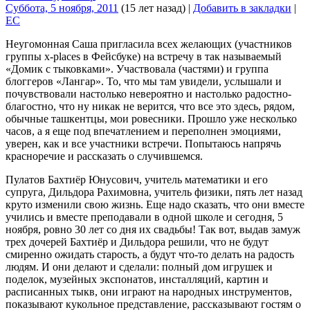
Суббота, 5 ноября, 2011
(15 лет назад)
|
Добавить в закладки
|
EC
Неугомонная Саша пригласила всех желающих (участников
группы x-places в Фейсбуке) на встречу в так называемый
«Домик с тыковками». Участвовала (частями) и группа
блоггеров «Лангар». То, что мы там увидели, услышали и
почувствовали настолько невероятно и настолько радостно-
благостно, что ну никак не верится, что все это здесь, рядом,
обычные ташкентцы, мои ровесники. Прошло уже несколько
часов, а я еще под впечатлением и переполнен эмоциями,
уверен, как и все участники встречи. Попытаюсь напрячь
красноречие и рассказать о случившемся.
Пулатов Бахтиёр Юнусович, учитель математики и его
супруга, Дильдора Рахимовна, учитель физики, пять лет назад
круто изменили свою жизнь. Еще надо сказать, что они вместе
учились и вместе преподавали в одной школе и сегодня, 5
ноября, ровно 30 лет со дня их свадьбы! Так вот, выдав замуж
трех дочерей Бахтиёр и Дильдора решили, что не будут
смиренно ожидать старость, а будут что-то делать на радость
людям. И они делают и сделали: полный дом игрушек и
поделок, музейных экспонатов, инсталляций, картин и
расписанных тыкв, они играют на народных инструментов,
показывают кукольное представление, рассказывают гостям о