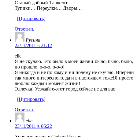
Старый добрый Ташкент.
Тупики… Переулки… Дворы…
[Цитировать]
Ответить
Русина
:
22/11/2011 в 21:12
elle
Я-не скучаю. Это было в моей жизни-было, было, было,
но прошло, о-о-о, о-о-о!
Я никогда и не по кому и ни почему не скучаю. Впереди
так много интересного, да и в настоящем тоже!Я просто
люблю каждый момент жизни!
Эллечка! Уезжайте-этот город сейчас не для вас
[Цитировать]
Ответить
elle
:
23/11/2011 в 06:22
Хорошая песня у Софии Ротару.