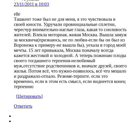
23/11/2011 в 10:03
elle
Ташкент тоже был не для меня, я это чувствовала в
своей юности. Удручали провинциальные сплетни,
чересчур внимательно-наглые глаза, какая то сонливость
жителей. Влекла моторная, живая Москва. Вышла замуж
за москвича(признаюсь, не по любви-если бы он был из
Воронежа к примеру-не вышла бы), уехала в город моей
мечты. 15 лет привыкала, Москва поначалу всегда
кажется жестокой и холодной. А теперь пожинаю плоды
своего тогдашнего терпения-нелюбимый
муж,отсутствие родственников и, вначале друзей, своего
жилья. Потом всё, что нужно-появилось, всё что мешало
и раздражало-отпало. Резюме-терпите. если это
временно, если в этом есть смысл, если виднеется конец
терпению
[Цитировать]
Ответить