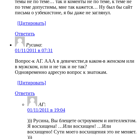
темы не по теме… так и коменты не по теме, к теме не
по теме допустимы, мне так кажется… Ну был бы сайт
письма о узбекистоне, я бы даже не заглянул.
[Цитировать]
Ответить
Русина
:
01/11/2011 в 07:31
Вопрос-к АГ. ААА в девичестве,в каком-в женском или
в мужском, или и не так и не так?
Одновременно адресую вопрос к знатокам.
[Цитировать]
Ответить
АГ
:
01/11/2011 в 19:04
))) Русина, Вы блещете остроумием и интеллектом.
Я восхищена! …Или восхищен! …Или
восхищено! Сути моего восхищения это не меняет.
)))