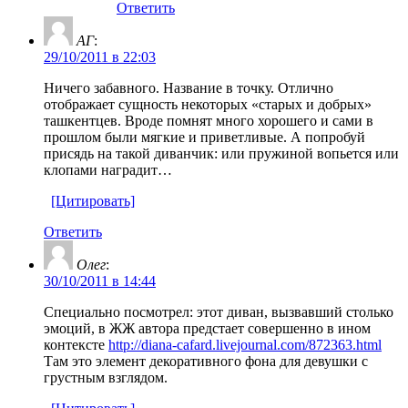
Ответить
АГ
:
29/10/2011 в 22:03
Ничего забавного. Название в точку. Отлично
отображает сущность некоторых «старых и добрых»
ташкентцев. Вроде помнят много хорошего и сами в
прошлом были мягкие и приветливые. А попробуй
присядь на такой диванчик: или пружиной вопьется или
клопами наградит…
[Цитировать]
Ответить
Олег
:
30/10/2011 в 14:44
Специально посмотрел: этот диван, вызвавший столько
эмоций, в ЖЖ автора предстает совершенно в ином
контексте
http://diana-cafard.livejournal.com/872363.html
Там это элемент декоративного фона для девушки с
грустным взглядом.