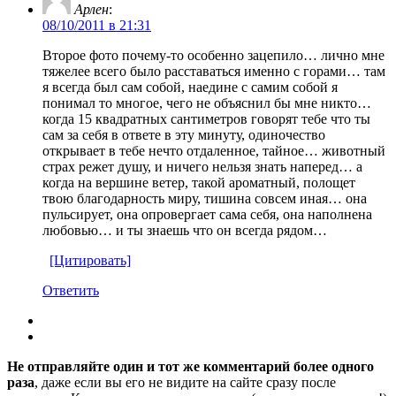
Арлен
:
08/10/2011 в 21:31
Второе фото почему-то особенно зацепило… лично мне
тяжелее всего было расставаться именно с горами… там
я всегда был сам собой, наедине с самим собой я
понимал то многое, чего не объяснил бы мне никто…
когда 15 квадратных сантиметров говорят тебе что ты
сам за себя в ответе в эту минуту, одиночество
открывает в тебе нечто отдаленное, тайное… животный
страх режет душу, и ничего нельзя знать наперед… а
когда на вершине ветер, такой ароматный, полощет
твою благодарность миру, тишина совсем иная… она
пульсирует, она опровергает сама себя, она наполнена
любовью… и ты знаешь что он всегда рядом…
[Цитировать]
Ответить
Не отправляйте один и тот же комментарий более одного
раза
, даже если вы его не видите на сайте сразу после