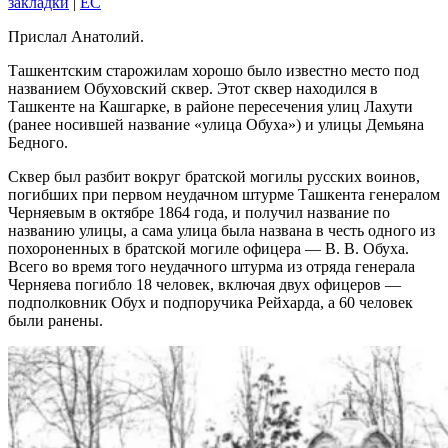
закладки
|
EC
Прислал Анатолий.
Ташкентским старожилам хорошо было известно место под
названием Обуховский сквер. Этот сквер находился в
Ташкенте на Кашгарке, в районе пересечения улиц Лахути
(ранее носившей название «улица Обуха») и улицы Демьяна
Бедного.
Сквер был разбит вокруг братской могилы русских воинов,
погибших при первом неудачном штурме Ташкента генералом
Черняевым в октябре 1864 года, и получил название по
названию улицы, а сама улица была названа в честь одного из
похороненных в братской могиле офицера — В. В. Обуха.
Всего во время того неудачного штурма из отряда генерала
Черняева погибло 18 человек, включая двух офицеров —
подполковник Обух и подпоручика Рейхарда, а 60 человек
были ранены.