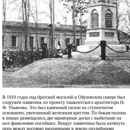
В 1910 годах над братской могилой в Обуховском сквере был
сооружён памятник по проекту ташкентского архитектора Н.
Ф. Ульянова. Это был каменный пилон на ступенчатом
основании, увенчанный железным крестом. По бокам пилона
в нишах размещались две мраморные доски с выбитыми на
них фамилиями погибших. Вокруг памятника была натянута
цепь между восемью вкопанными в землю орудийными