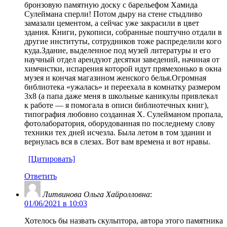
бронзовую памятную доску с барельефом Хамида
Сулеймана сперли! Потом дыру на стене стыдливо
замазали цементом, а сейчас уже закрасили в цвет
здания. Книги, рукописи, собранные поштучно отдали в
другие институты, сотрудников тоже распределили кого
куда.Здание, выделенное под музей литературы и его
научный отдел арендуют десятки заведений, начиная от
химчистки, испарения которой идут прямехонько в окна
музея и кончая магазином женского белья.Огромная
библиотека «ужалась» и переехала в комнатку размером
3х8 (а папа даже меня в школьные каникулы привлекал
к работе — я помогала в описи библиотечных книг),
типография любовно созданная Х. Сулейманом пропала,
фотолаборатория, оборудованная по последнему слову
техники тех дней исчезла. Была летом в том здании и
вернулась вся в слезах. Вот вам времена и вот нравы.
[Цитировать]
Ответить
Литвинова Ольга Хайролловна
:
01/06/2021 в 10:03
Хотелось бы назвать скульптора, автора этого памятника