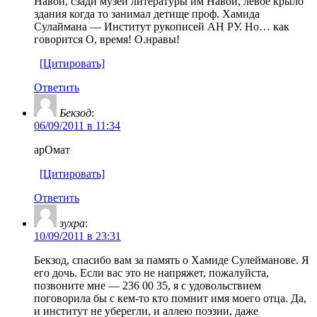
Навои, сзади музей литературы им Навои, левое крыло
здания когда то занимал детище проф. Хамида
Сулаймана — Институт рукописей АН РУ. Но… как
говорится О, время! О.нравы!
[Цитировать]
Ответить
Бекзод
:
06/09/2011 в 11:34
арОмат
[Цитировать]
Ответить
зухра
:
10/09/2011 в 23:31
Бекзод, спасибо вам за память о Хамиде Сулейманове. Я
его дочь. Если вас это не напряжет, пожалуйста,
позвоните мне — 236 00 35, я с удовольствием
поговорила бы с кем-то кто помнит имя моего отца. Да,
и институт не уберегли, и аллею поэзии, даже