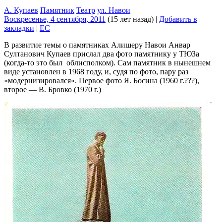
А. Купаев
Памятник
Театр
ул. Навои
Воскресенье, 4 сентября, 2011
(15 лет назад)
|
Добавить в
закладки
|
EC
В развитие темы о памятниках Алишеру Навои Анвар
Султанович Купаев прислал два фото памятнику у ТЮЗа
(когда-то это был облисполком). Сам памятник в нынешнем
виде установлен в 1968 году, и, судя по фото, пару раз
«модернизировался». Первое фото Я. Босина (1960 г.???),
второе — В. Бровко (1970 г.)